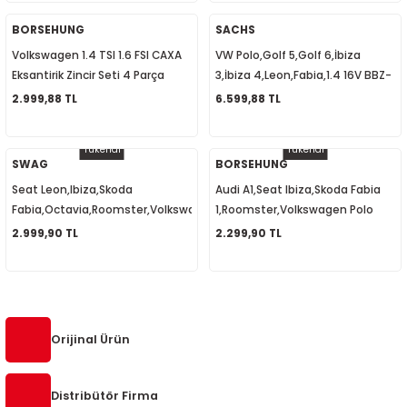
1
-2012
BORSEHUNG
SACHS
Volkswagen 1.4 TSI 1.6 FSI CAXA
VW Polo,Golf 5,Golf 6,İbiza
010
-2016
4
-2000
2015
Eksantirik Zincir Seti 4 Parça
3,İbiza 4,Leon,Fabia,1.4 16V BBZ-
03C198229
BKY-BBY Debriyaj Seti
2.999,88 TL
6.599,88 TL
4
-2020
06
-2003
2018
3000951061
Tükendi
Tükendi
18
0-2024
12
-2009
-2022
SWAG
BORSEHUNG
Seat Leon,Ibiza,Skoda
Audi A1,Seat Ibiza,Skoda Fabia
8-2011
20
-2013
4 1997-2003
Fabia,Octavia,Roomster,Volkswagen
1,Roomster,Volkswagen Polo
Golf 5,Bora,Caddy Yağ
Motor Kulağı Braketsiz
2.999,90 TL
2.299,90 TL
7-2000
2017
T5 2004-2009
Separatörü 036103464AH
6Q0199167
001-2005
2006
2021
6 2010-2015
06-2010
2009
7
7 2015-2018
Orijinal Ürün
0-2014
017
06-2009
T8 2018-2023
Distribütör Firma