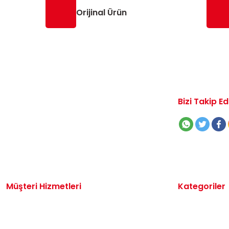
Orijinal Ürün
Bizi Takip Ed
Müşteri Hizmetleri
Kategoriler
İletişim
Volkswagen 
Sipariş Takibi
Audi Yedek P