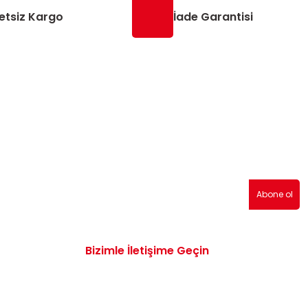
etsiz Kargo
İade Garantisi
erden haberdar olmak için abone olabilirsiniz!
Abone ol
Bizimle İletişime Geçin
0532 172 47 19
info@vwaudiyedekparcam.com