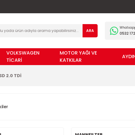
Whatsapp 
ARA
0532 172
VOLKSWAGEN
MOTOR YAĞI VE
AYDI
TİCARİ
KATKILAR
SD 2.0 TDİ
iler
R
MANNFILTER