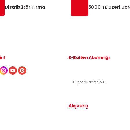
Distribütör Firma
5000 TL Üzeri Ücr
in!
E-Bülten Aboneliği
Kampanyalardan ve indirimli ürünl
Alışveriş
Yedek Parça
Mesafeli Satış Sözleşmesi
arça
Gizlilik ve Güvenlik