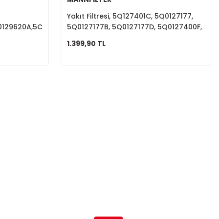
Yakıt Filtresi, 5Q127401C, 5Q0127177,
0129620A,5C0129620,3C0129620B,1K0129620F
5Q0127177B, 5Q0127177D, 5Q0127400F,
5Q0127401A, 5Q0127401C
1.399,90 TL