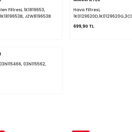
en Filtresi, 1K1819653,
Hava Filtresi,
 1K1819653B, JZW819653B
1K0129620D,1K0129620G,3C
699,90 TL
R
, 03N115466, 03N115562,