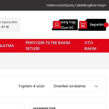
Hakkımızda
Sipariş Takibi
Blog
Bize Ulaşın
Giriş Yap
Sipariş Hattı
Sepetim
 47 19
(Üye Ol)
PERİYODİK FİLTRE BAKIM
OTO
NLATMA
SETLERİ
BAKIM
Toplam 4 ürün
MANNFILTER