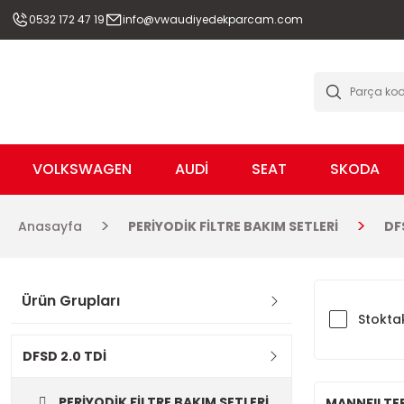
0532 172 47 19
info@vwaudiyedekparcam.com
VOLKSWAGEN
AUDİ
SEAT
SKODA
Anasayfa
PERİYODİK FİLTRE BAKIM SETLERİ
DF
Ürün Grupları
Stoktak
DFSD 2.0 TDİ
PERİYODİK FİLTRE BAKIM SETLERİ
MANNFILTE