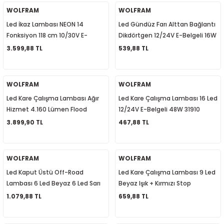
WOLFRAM
WOLFRAM
Led İkaz Lambası NEON 14
Led Gündüz Farı Alttan Bağlantı
2-2020
Fonksiyon 118 cm 10/30V E-
Dikdörtgen 12/24V E-Belgeli 16W
Belgeli 80W 31418
31630
3.599,88 TL
539,88 TL
-
WOLFRAM
WOLFRAM
Led Kare Çalışma Lambası Ağır
Led Kare Çalışma Lambası 16 Led
Hizmet 4.160 Lümen Flood
12/24V E-Belgeli 48W 31910
10/30V E-Belgeli 48W 32106
3.899,90 TL
467,88 TL
WOLFRAM
WOLFRAM
Led Kaput Üstü Off-Road
Led Kare Çalışma Lambası 9 Led
Lambası 6 Led Beyaz 6 Led Sarı
Beyaz Işık + Kırmızı Stop
Çakar Fonksiyonlu 10/30V E-
Fonksiyonlu 10/30V E-Belgeli
1.079,88 TL
659,88 TL
Belgeli 36W 31904
27+6W 31903