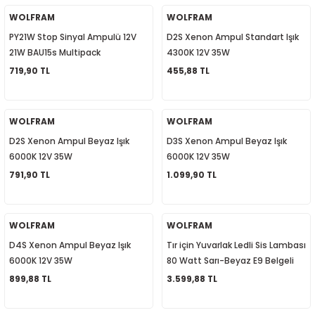
8
WOLFRAM
WOLFRAM
PY21W Stop Sinyal Ampulü 12V
D2S Xenon Ampul Standart Işık
24
21W BAU15s Multipack
4300K 12V 35W
Kolormatik 2 Adet Geri Vites
719,90 TL
455,88 TL
 1995-2002
Ampulü
08-2014
WOLFRAM
WOLFRAM
D2S Xenon Ampul Beyaz Işık
D3S Xenon Ampul Beyaz Işık
4-2018
6000K 12V 35W
6000K 12V 35W
791,90 TL
1.099,90 TL
WOLFRAM
WOLFRAM
D4S Xenon Ampul Beyaz Işık
Tır için Yuvarlak Ledli Sis Lambası
6000K 12V 35W
80 Watt Sarı-Beyaz E9 Belgeli
31703
899,88 TL
3.599,88 TL
2017