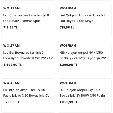
1
-2012
WOLFRAM
WOLFRAM
Led Çalışma Lambası Emojili 8
Led Çalışma Lambası Emojili 8
010
-2016
4
-2000
2015
Led Beyaz + Kırmızı Spot
Led Beyaz + Sarı Sinyal
Fonksiyonlu 10/30V E-Belgeli
Fonksiyonlu 10/30V E-Belgeli
719,88 TL
719,88 TL
4
-2020
06
-2003
2018
45W 32003
24W+21W 32002
18
0-2024
12
-2009
-2022
WOLFRAM
WOLFRAM
Led Bar Beyaz ve Sarı Işık 7
H16 Halojen Ampul NV +%150
8-2011
20
-2013
4 1997-2003
Fonksiyon Çakarlı 58 Cm 12V,24V
Fazla Işık ve %20 Beyaz Işık 12V
19W 29316NV
3.599,90 TL
1.299,90 TL
7-2000
2017
T5 2004-2009
001-2005
2006
2021
6 2010-2015
WOLFRAM
WOLFRAM
H8 Halojen Ampul NV +%150
H7 Halojen Ampul Sky Blue
06-2010
2009
7
7 2015-2018
Fazla Işık ve %20 Beyaz Işık 12V
Beyaz Işık 12V 100W %50 Fazla
35W 29218NV
Işık 22197SB
1.299,90 TL
1.099,99 TL
0-2014
017
06-2009
T8 2018-2023