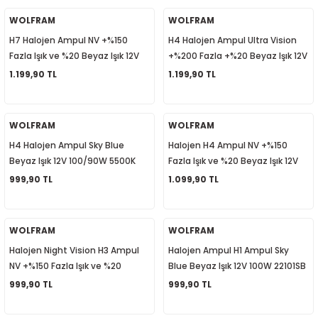
5-2018
0-2015
97-2005
WOLFRAM
WOLFRAM
H7 Halojen Ampul NV +%150
H4 Halojen Ampul Ultra Vision
019-2022
Fazla Işık ve %20 Beyaz Işık 12V
+%200 Fazla +%20 Beyaz Işık 12V
55W 22197NV
60/55W
1.199,90 TL
1.199,90 TL
08-2012
2008
2-2017
2014
WOLFRAM
WOLFRAM
H4 Halojen Ampul Sky Blue
Halojen H4 Ampul NV +%150
9
2017
Beyaz Işık 12V 100/90W 5500K
Fazla Işık ve %20 Beyaz Işık 12V
60/55W
999,90 TL
1.099,90 TL
002
05
WOLFRAM
WOLFRAM
Halojen Night Vision H3 Ampul
Halojen Ampul H1 Ampul Sky
009
NV +%150 Fazla Işık ve %20
Blue Beyaz Işık 12V 100W 22101SB
Beyaz Işık 12V 55W 22103NV
999,90 TL
999,90 TL
15