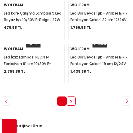
WOLFRAM
WOLFRAM
Led Kare Çalışma Lambası 9 Led
Led Bar Beyaz Işık + Amber Işık 7
Beyaz Işık 10/30V E-Belgeli 27W
Fonksiyon Çakarlı 32 cm 12/24V
31901
E-Belgeli 72W 31632
479,88 TL
1.799,88 TL
Tükendi
Tükendi
WOLFRAM
WOLFRAM
Led İkaz Lambası NEON 14
Led Bar Beyaz Işık + Amber Işık 7
Fonksiyon 91 cm 10/30V E-
Fonksiyon Çakarlı 19 cm 12/24V
Belgeli 60W 31391
E-Belgeli 32W 31631
2.759,88 TL
1.439,88 TL
1
2
Orijinal Ürün