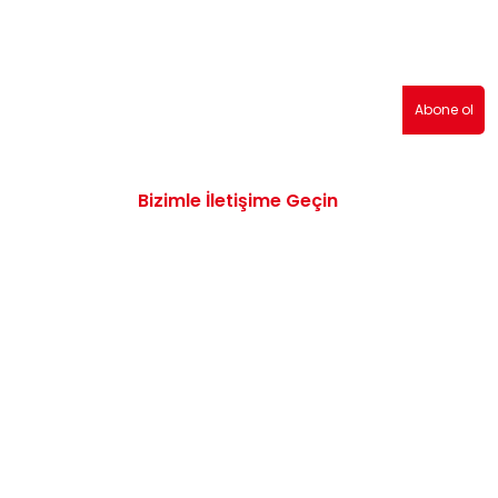
erden haberdar olmak için abone olabilirsiniz!
Abone ol
Bizimle İletişime Geçin
0532 172 47 19
info@vwaudiyedekparcam.com
Mimar Sinan, Çorum TR, Sanayi Sitesi 15.
Sk. no:13, 19100