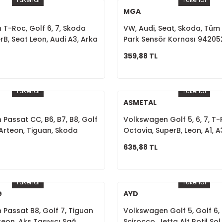
MGA
T-Roc, Golf 6, 7, Skoda
VW, Audi, Seat, Skoda, Tüm
rB, Seat Leon, Audi A3, Arka
Park Sensör Kornası 94205
sı 8V0698451
359,88 TL
Tükendi
Tükendi
ASMETAL
Passat CC, B6, B7, B8, Golf
Volkswagen Golf 5, 6, 7, T-
 Arteon, Tiguan, Skoda
Octavia, SuperB, Leon, A1, A
oq, Octavia, SuperB, Seat
Rotil Sağ 1K0407366B
635,88 TL
, Tarraco, Audi A3, Q2, Q3
ol 3C0407365B
Tükendi
Tükendi
G
AYD
Passat B8, Golf 7, Tiguan
Volkswagen Golf 5, Golf 6,
rteon, Aks Taşıyıcı Sağ
Scirocco, Jetta Alt Rotil Sol