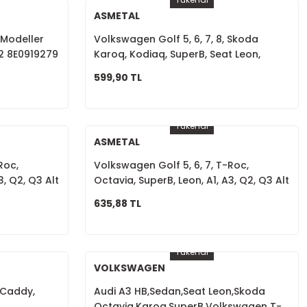
ASMETAL
 Modeller
Volkswagen Golf 5, 6, 7, 8, Skoda
2 8E0919279
Karoq, Kodiaq, SuperB, Seat Leon,
Ateca Rot Başı Sağ 1K0423812J
599,90 TL
Tükendi
ASMETAL
Roc,
Volkswagen Golf 5, 6, 7, T-Roc,
3, Q2, Q3 Alt
Octavia, SuperB, Leon, A1, A3, Q2, Q3 Alt
Rotil Sol 1K0407365C
635,88 TL
Tükendi
VOLKSWAGEN
 Caddy,
Audi A3 HB,Sedan,Seat Leon,Skoda
Octavia,Karoq,SuperB,Volkswagen T-