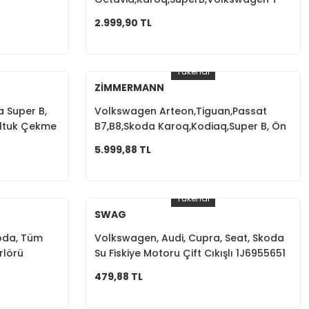
Roc, Şanzıman Kulağı 5Q0199555R
2.999,90 TL
Tükendi
ZİMMERMANN
 Super B,
Volkswagen Arteon,Tiguan,Passat
Koltuk Çekme
B7,B8,Skoda Karoq,Kodiaq,Super B, Ön
Fren Diski 1K0615301AA
5.999,88 TL
Tükendi
SWAG
koda, Tüm
Volkswagen, Audi, Cupra, Seat, Skoda
rlörü
Su Fiskiye Motoru Çift Cıkışlı 1J6955651
1T0955651A 1K6955651
479,88 TL