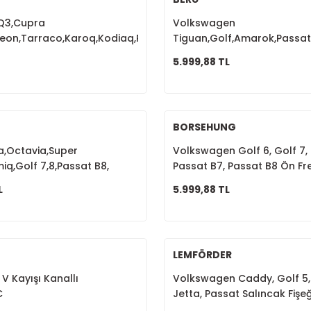
,Q3,Cupra
Volkswagen
Leon,Tarraco,Karoq,Kodiaq,Passat
Tiguan,Golf,Amarok,Passat,
Balatası Fişli 8V0698151B
Kızdırma Bujisi Sensörlü 0
5.999,88 TL
BORSEHUNG
za,Octavia,Super
Volkswagen Golf 6, Golf 7, 
iq,Golf 7,8,Passat B8,
Passat B7, Passat B8 Ön Fre
ri DSG 1.5 TSİ 04E105266K
1K0615301AA
L
5.999,88 TL
LEMFÖRDER
V Kayışı Kanallı
Volkswagen Caddy, Golf 5, 
C
Jetta, Passat Salıncak Fişeğ
Burcu 1K0407182