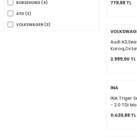
779,88 TL
BORSEHUNG (4)
AYD (3)
VOLKSWAGEN (3)
VOLKSWAG
LEMFÖRDER (2)
Audi A3,Sea
LUK (2)
Karoq,Octa
Roc,Golf,Ş
ATE (1)
2.999,90 TL
BERU (1)
BOSCH (1)
İNA
CONTI (1)
İNA Triger S
FERODO (1)
- 2.0 TDİ Mo
GKL (1)
11.039,88 TL
GVA (1)
İNA (1)