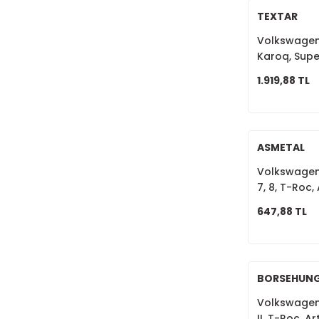
TEXTAR
MGA (1)
Volkswagen 
SWAG (1)
Karoq, Supe
Fren Balata
TEXTAR (1)
1.919,88 TL
ZİMMERMANN (1)
ASMETAL
Volkswagen 
7, 8, T-Roc,
Kodiaq, Kar
647,88 TL
Leon, Ateca
Alt Rotil S
BORSEHUN
Volkswagen 
II, T-Roc, A