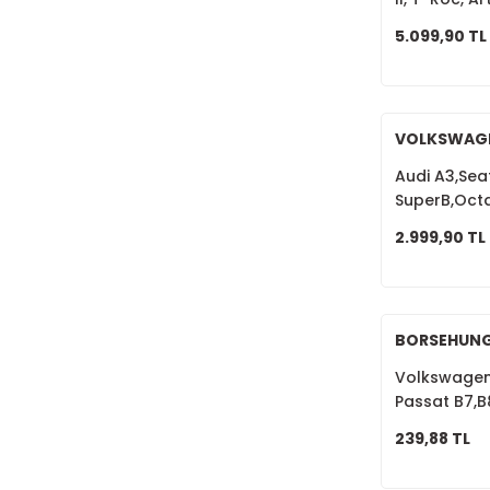
5Q0407254
5.099,90 TL
VOLKSWAG
Audi A3,Sea
SuperB,Oct
Golf,Passat
2.999,90 TL
5Q0199555
BORSEHUN
Volkswagen 
Passat B7,B
Basınç Müş
239,88 TL