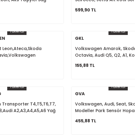
A
1K0407365C
599,90 TL
Tükendi
Tükendi
EN
GKL
t Leon,Ateca,Skoda
Volkswagen Amarok, Skoda
avia,Volkswagen
Octavia, Audi Q5, Q2, A1, 
,T-Roc Şanzıman Kulağı
Kolu Sol Taraf 3C0881253A
155,88 TL
S
Tükendi
Tükendi
G
GVA
Transporter T4,T5,T6,T7,
Volkswagen, Audi, Seat, S
8,Audi A2,A3,A4,A5,A6 Yağ
Modeller Park Sensör Hopa
ürü 038919081K
8E0919279
455,88 TL