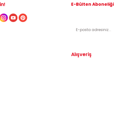
in!
E-Bülten Aboneliği
Kampanyalardan ve indirimli ürünl
Alışveriş
Yedek Parça
Mesafeli Satış Sözleşmesi
arça
Gizlilik ve Güvenlik
arça
İptal ve İade Şartları
Parça
Sıkça Sorulan Sorular
dek Parça
Katkı