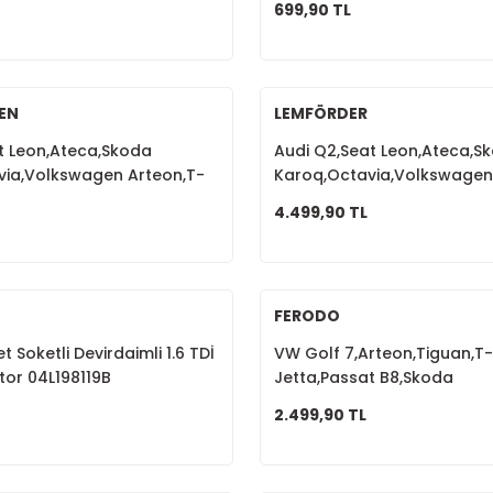
699,90 TL
EN
LEMFÖRDER
t Leon,Ateca,Skoda
Audi Q2,Seat Leon,Ateca,S
via,Volkswagen Arteon,T-
Karoq,Octavia,Volkswagen
anzıman Kulağı 5Q0199555T
7,Passat B8 Sağ Motor Kula
4.499,90 TL
5Q0199262BH
FERODO
et Soketli Devirdaimli 1.6 TDİ
VW Golf 7,Arteon,Tiguan,T
tor 04L198119B
Jetta,Passat B8,Skoda
Karoq,Kodiaq,A3,Ön Fren Bal
2.499,90 TL
8V0698151A
Tükendi
Tükendi