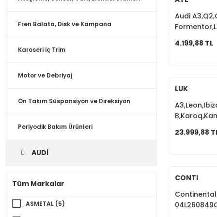
Audi A3,Q2
Fren Balata, Disk ve Kampana
Formentor,
B8, Ön Fren 
4.199,88 TL
Karoseri iç Trim
Motor ve Debriyaj
LUK
Ön Takım Süspansiyon ve Direksiyon
A3,Leon,Ibi
B,Karoq,Kam
Volant 7 İle
Periyodik Bakım Ürünleri
23.999,88 T
AUDİ
CONTI
Tüm Markalar
Continental 
ASMETAL (5)
04L260849