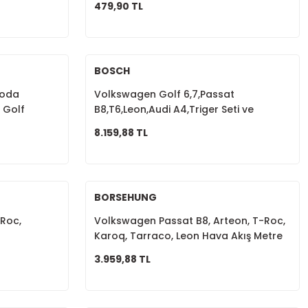
479,90 TL
1K0423810A
BOSCH
koda
Volkswagen Golf 6,7,Passat
 Golf
B8,T6,Leon,Audi A4,Triger Seti ve
ğı
Devirdaim Soketli Sensörlü 04L198119B
8.159,88 TL
BORSEHUNG
-Roc,
Volkswagen Passat B8, Arteon, T-Roc,
Karoq, Tarraco, Leon Hava Akış Metre
ata Fişli
(Debimetre) 04L906461B
3.959,88 TL
Tükendi