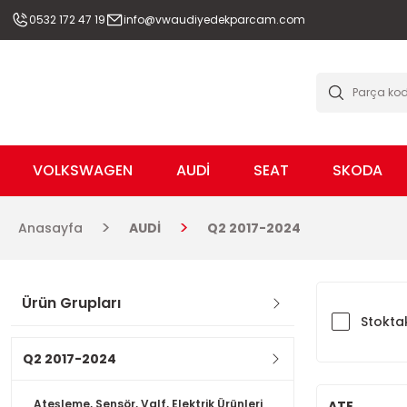
0532 172 47 19
info@vwaudiyedekparcam.com
VOLKSWAGEN
AUDİ
SEAT
SKODA
Anasayfa
AUDİ
Q2 2017-2024
Ürün Grupları
Stoktak
Q2 2017-2024
Ateşleme, Sensör, Valf, Elektrik Ürünleri
ATE