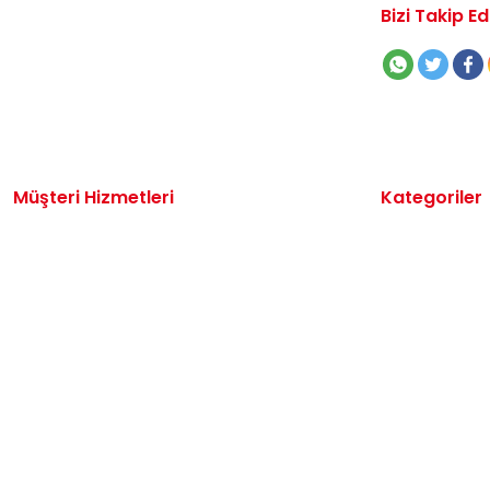
Bizi Takip Ed
Müşteri Hizmetleri
Kategoriler
İletişim
Volkswagen 
Sipariş Takibi
Audi Yedek P
Destek Talebi
Seat Yedek P
Kargo ve Teslimat
Skoda Yedek 
Alışveriş Sepetim
VW Ticari Ye
Hakkımızda
Motor Yağ & 
Oto Bakım