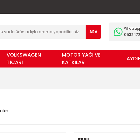
Whatsapp 
ARA
0532 172
VOLKSWAGEN
MOTOR YAĞI VE
AYDI
TİCARİ
KATKILAR
iler
BERU