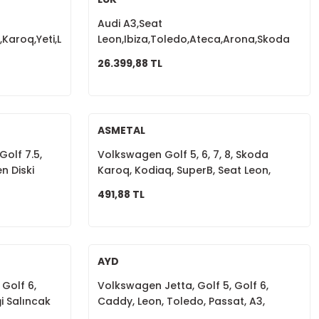
Audi A3,Seat
Karoq,Yeti,Leon,A3,A4,A5,A6
Leon,Ibiza,Toledo,Ateca,Arona,Skoda
3L905061G
Octavia,Rapid,SuperB,Passat Volant
26.399,88 TL
DSG 03L105266DP
ASMETAL
Golf 7.5,
Volkswagen Golf 5, 6, 7, 8, Skoda
n Diski
Karoq, Kodiaq, SuperB, Seat Leon,
Ateca Rot Başı Sol 1K0423811J
491,88 TL
AYD
Golf 6,
Volkswagen Jetta, Golf 5, Golf 6,
i Salıncak
Caddy, Leon, Toledo, Passat, A3,
Octavia, Super B Rot Kolu Rot Mili