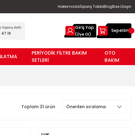
Hakkımızda
Sipariş Takibi
Blog
Bize Ulaşın
Giriş Yap
Sipariş Hattı
Sepetim
 47 19
(Üye Ol)
PERİYODİK FİLTRE BAKIM
OTO
NLATMA
SETLERİ
BAKIM
Toplam 31 ürün
LUK