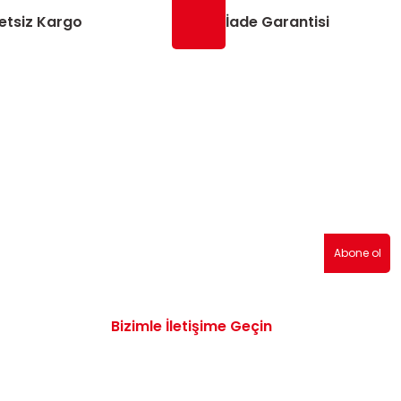
etsiz Kargo
İade Garantisi
erden haberdar olmak için abone olabilirsiniz!
Abone ol
Bizimle İletişime Geçin
0532 172 47 19
info@vwaudiyedekparcam.com