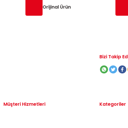
Orijinal Ürün
Bizi Takip Ed
Müşteri Hizmetleri
Kategoriler
İletişim
Volkswagen 
Sipariş Takibi
Audi Yedek P