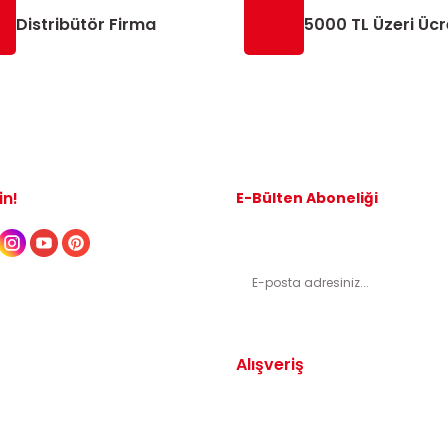
Distribütör Firma
5000 TL Üzeri Ücr
in!
E-Bülten Aboneliği
Kampanyalardan ve indirimli ürünl
Alışveriş
Yedek Parça
Mesafeli Satış Sözleşmesi
arça
Gizlilik ve Güvenlik