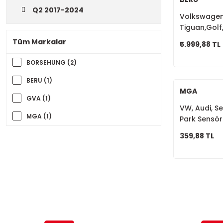
Q2 2017-2024
Volkswage
Tiguan,Golf
Kızdırma Bu
Tüm Markalar
5.999,88 TL
BORSEHUNG (2)
BERU (1)
MGA
GVA (1)
VW, Audi, S
MGA (1)
Park Sensör
SWAG (1)
359,88 TL