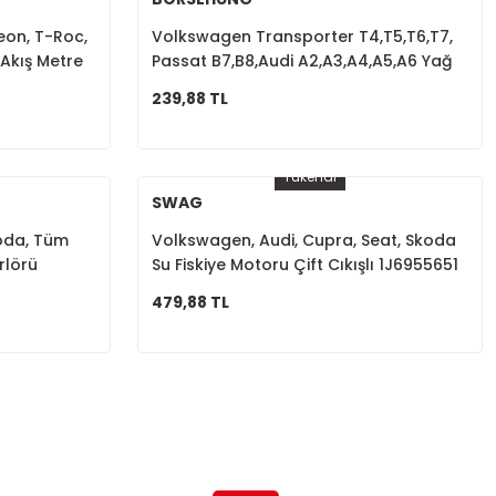
eon, T-Roc,
Volkswagen Transporter T4,T5,T6,T7,
Akış Metre
Passat B7,B8,Audi A2,A3,A4,A5,A6 Yağ
Basınç Müşürü 038919081K
239,88 TL
Tükendi
SWAG
koda, Tüm
Volkswagen, Audi, Cupra, Seat, Skoda
rlörü
Su Fiskiye Motoru Çift Cıkışlı 1J6955651
1T0955651A 1K6955651
479,88 TL