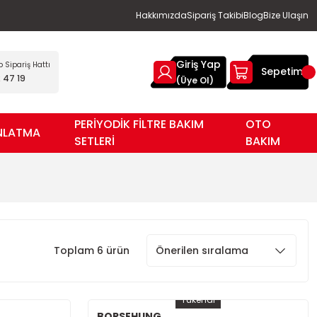
Hakkımızda
Sipariş Takibi
Blog
Bize Ulaşın
Giriş Yap
Sipariş Hattı
Sepetim
 47 19
(Üye Ol)
PERİYODİK FİLTRE BAKIM
OTO
NLATMA
SETLERİ
BAKIM
Toplam 6 ürün
Tükendi
BORSEHUNG