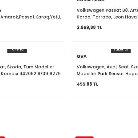
n
Volkswagen Passat B8, Art
,Amarok,Passat,Karoq,Yeti,Leon,A3,A4,A5,A6
Karoq, Tarraco, Leon Hava 
jisi Sensörlü 03L905061G
(Debimetre) 04L906461B
3.959,88 TL
Tükendi
Tükendi
GVA
eat, Skoda, Tüm Modeller
Volkswagen, Audi, Seat, S
 Kornası 942052 8E0919279
Modeller Park Sensör Hopa
8E0919279
455,88 TL