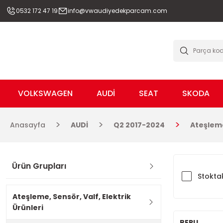
0532 172 47 19
info@vwaudiyedekparcam.com
VOLKSWAGEN
AUDİ
SEAT
SKODA
Anasayfa
AUDİ
Q2 2017-2024
Ateşleme
Ürün Grupları
Stoktak
Ateşleme, Sensör, Valf, Elektrik
Ürünleri
BERU