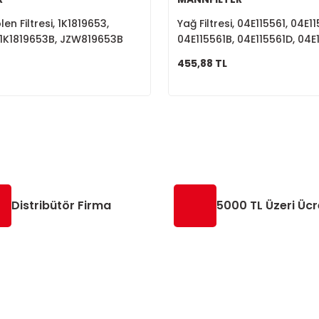
en Filtresi, 1K1819653,
Yağ Filtresi, 04E115561, 04E1
 1K1819653B, JZW819653B
04E115561B, 04E115561D, 04E
04E115561T
455,88 TL
Distribütör Firma
5000 TL Üzeri Ücr