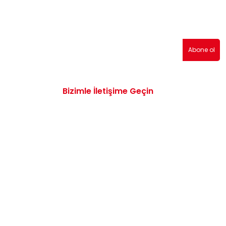
erden haberdar olmak için abone olabilirsiniz!
Abone ol
Bizimle İletişime Geçin
0532 172 47 19
info@vwaudiyedekparcam.com
Mimar Sinan, Çorum TR, Sanayi Sitesi 15.
Sk. no:13, 19100