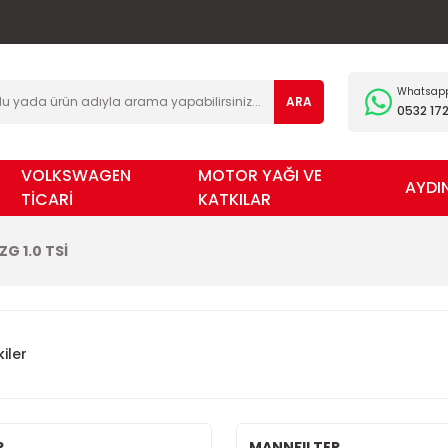
Whatsapp 
ARA
0532 172
VOLKSWAGEN
MOTOR YAĞI VE
AYDI
TİCARİ
KATKILAR
ZG 1.0 TSİ
iler
R
MANNFILTER