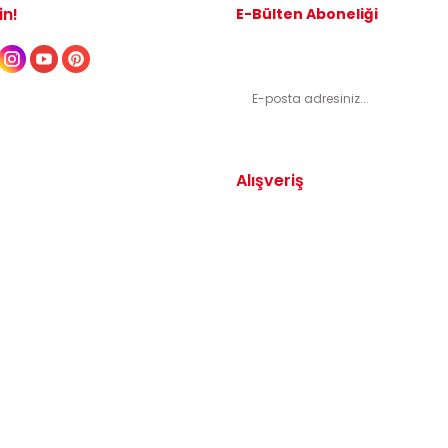
in!
E-Bülten Aboneliği
Kampanyalardan ve indirimli ürünl
Alışveriş
Yedek Parça
Mesafeli Satış Sözleşmesi
arça
Gizlilik ve Güvenlik
arça
İptal ve İade Şartları
Parça
Sıkça Sorulan Sorular
dek Parça
Katkı