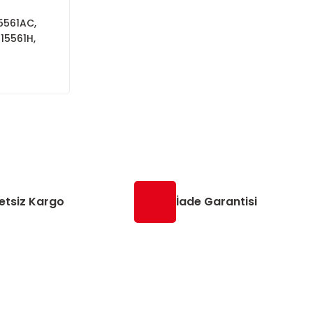
15561AC,
115561H,
etsiz Kargo
İade Garantisi