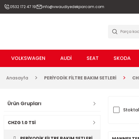
0532 172 47 19
info@vwaudiyedekparcam.com
VOLKSWAGEN
AUDİ
SEAT
SKODA
Anasayfa
PERİYODİK FİLTRE BAKIM SETLERİ
CH
Ürün Grupları
Stoktak
CHZG 1.0 TSİ
PERİYODİK FİLTRE BAKIM SETLERİ
MANNFILTE