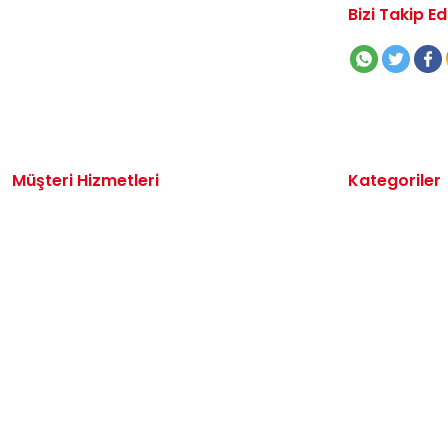
Bizi Takip Ed
Müşteri Hizmetleri
Kategoriler
İletişim
Volkswagen 
Sipariş Takibi
Audi Yedek P
Destek Talebi
Seat Yedek P
Kargo ve Teslimat
Skoda Yedek 
Alışveriş Sepetim
VW Ticari Ye
Hakkımızda
Motor Yağ & 
Oto Bakım