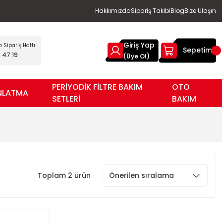
Hakkımızda
Sipariş Takibi
Blog
Bize Ulaşın
Giriş Yap
Sipariş Hattı
Sepetim
 47 19
(Üye Ol)
PERİYODİK FİLTRE BAKIM
OTO
NLATMA
SETLERİ
BAKIM
Toplam 2 ürün