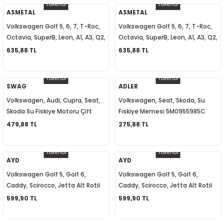
Tükendi
Tükendi
8
ASMETAL
ASMETAL
Volkswagen Golf 5, 6, 7, T-Roc,
Volkswagen Golf 5, 6, 7, T-Roc,
24
Octavia, SuperB, Leon, A1, A3, Q2,
Octavia, SuperB, Leon, A1, A3, Q2,
Q3 Alt Rotil Sağ 1K0407366B
Q3 Alt Rotil Sol 1K0407365C
635,88 TL
635,88 TL
 1995-2002
08-2014
Tükendi
Tükendi
SWAG
ADLER
Volkswagen, Audi, Cupra, Seat,
Volkswagen, Seat, Skoda, Su
4-2018
Skoda Su Fiskiye Motoru Çift
Fıskiye Memesi 5M0955985C
Cıkışlı 1J6955651 1T0955651A
479,88 TL
275,88 TL
1K6955651
Tükendi
Tükendi
AYD
AYD
Volkswagen Golf 5, Golf 6,
Volkswagen Golf 5, Golf 6,
Caddy, Scirocco, Jetta Alt Rotil
Caddy, Scirocco, Jetta Alt Rotil
Sol 1K0407365C
Sağ 1K0407366B
599,90 TL
599,90 TL
2017