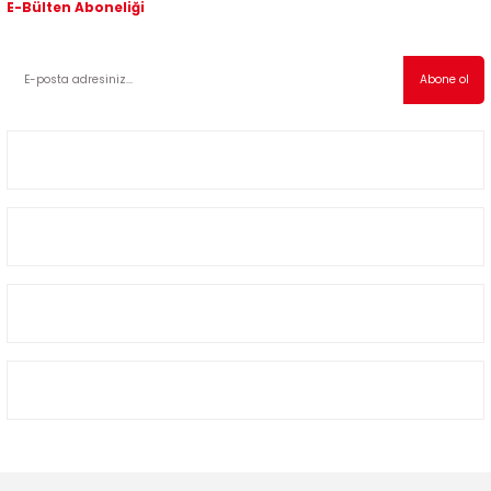
E-Bülten Aboneliği
Kampanyalardan ve indirimli ürünlerden haberdar olmak için abone olabilirsiniz!
Abone ol
Müşteri Hizmetleri
Kategoriler
Alışveriş
Bizimle İletişime Geçin