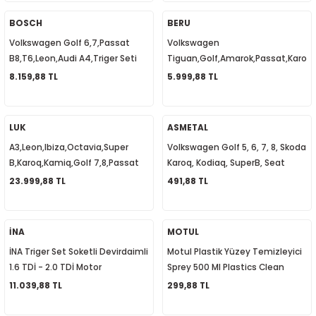
1
-2012
BOSCH
BERU
Volkswagen Golf 6,7,Passat
Volkswagen
010
-2016
4
-2000
2015
B8,T6,Leon,Audi A4,Triger Seti
Tiguan,Golf,Amarok,Passat,Karoq,
ve Devirdaim Soketli Sensörlü
Kızdırma Bujisi Sensörlü
8.159,88 TL
5.999,88 TL
4
-2020
06
-2003
2018
04L198119B
03L905061G
18
0-2024
12
-2009
-2022
LUK
ASMETAL
A3,Leon,Ibiza,Octavia,Super
Volkswagen Golf 5, 6, 7, 8, Skoda
8-2011
20
-2013
4 1997-2003
B,Karoq,Kamiq,Golf 7,8,Passat
Karoq, Kodiaq, SuperB, Seat
B8, Volant 7 İleri DSG 1.5 TSİ
Leon, Ateca Rot Başı Sol
23.999,88 TL
491,88 TL
7-2000
2017
T5 2004-2009
04E105266K
1K0423811J
001-2005
2006
2021
6 2010-2015
İNA
MOTUL
İNA Triger Set Soketli Devirdaimli
Motul Plastik Yüzey Temizleyici
06-2010
2009
7
7 2015-2018
1.6 TDİ - 2.0 TDİ Motor
Sprey 500 Ml Plastics Clean
04L198119B
11.039,88 TL
299,88 TL
0-2014
017
06-2009
T8 2018-2023