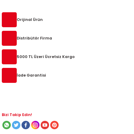
2-2020
Orijinal Ürün
-
Distribütör Firma
5000 TL Üzeri Ücretsiz Kargo
İade Garantisi
Bizi Takip Edin!