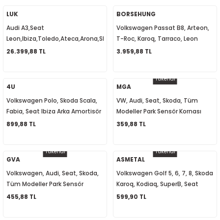
5-2018
0-2015
97-2005
LUK
BORSEHUNG
Audi A3,Seat
Volkswagen Passat B8, Arteon,
019-2022
Leon,Ibiza,Toledo,Ateca,Arona,Skoda
T-Roc, Karoq, Tarraco, Leon
Octavia,Rapid,SuperB,Passat
Hava Akış Metre (Debimetre)
26.399,88 TL
3.959,88 TL
08-2012
2008
Volant DSG 03L105266DP
04L906461B
Tükendi
2-2017
2014
4U
MGA
Volkswagen Polo, Skoda Scala,
VW, Audi, Seat, Skoda, Tüm
9
2017
Fabia, Seat Ibiza Arka Amortisör
Modeller Park Sensör Kornası
6R0513025
942052 8E0919279
899,88 TL
359,88 TL
002
Tükendi
Tükendi
05
GVA
ASMETAL
Volkswagen, Audi, Seat, Skoda,
Volkswagen Golf 5, 6, 7, 8, Skoda
009
Tüm Modeller Park Sensör
Karoq, Kodiaq, SuperB, Seat
Hoparlörü 8E0919279
Leon, Ateca Rot Başı Sağ
455,88 TL
599,90 TL
15
1K0423812J