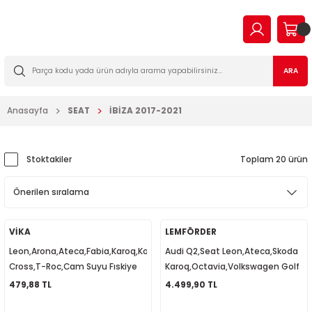
Geri Dön
Geri Dön
Geri Dön
Geri Dön
Geri Dön
Geri Dön
Geri Dön
Geri Dön
EN
N TİCARİ
I VE KATKILAR
MA
İLTRE BAKIM SETLERİ
ARA
2023
2016
Anasayfa
SEAT
İBİZA 2017-2021
03
006
2022
003
14
003
Stoktakiler
Toplam 20 ürün
2009
2-2009
7
010
2013
2
a Forman
015
VİKA
LEMFÖRDER
Leon,Arona,Ateca,Fabia,Karoq,Kodiaq,Tiguan,T-
Audi Q2,Seat Leon,Ateca,Skoda
017
09
018
Cross,T-Roc,Cam Suyu Fıskiye
Karoq,Octavia,Volkswagen Golf
Memesi Isıtmalı 5M0955986C
7,Passat B8 Sağ Motor Kulağı
479,88 TL
4.499,90 TL
2019
7
023
5Q0199262BH