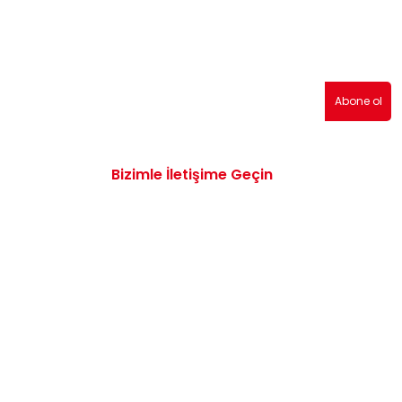
sı Şeffaf 1U0953156D
erden haberdar olmak için abone olabilirsiniz!
11
Abone ol
Tükendi
Bizimle İletişime Geçin
0532 172 47 19
2009-2012 Sis Farı Kapağı Sağ 8K0807682A
info@vwaudiyedekparcam.com
L
Mimar Sinan, Çorum TR, Sanayi Sitesi 15.
Sk. no:13, 19100
Tükendi
Tükendi
T5, T6 Ön Amortisör 7H8413031C