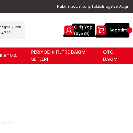
Hakkımızda
Sipariş Takibi
Blog
Bize Ulaşın
Giriş Yap
Sipariş Hattı
Sepetim
 47 19
(Üye Ol)
PERİYODİK FİLTRE BAKIM
OTO
NLATMA
SETLERİ
BAKIM
 bulun.