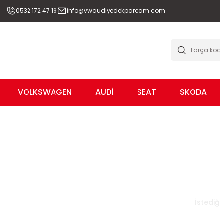
0532 172 47 19
info@vwaudiyedekparcam.com
VOLKSWAGEN
AUDİ
SEAT
SKODA
İstedi