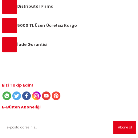
Ürün bilgilerinde hatalar bulunuyor.
Distribütör Firma
Ürün fiyatı diğer sitelerden daha pahalı.
Bu ürüne benzer farklı alternatifler olmalı.
5000 TL Üzeri Ücretsiz Kargo
İade Garantisi
Gönder
Bizi Takip Edin!
E-Bülten Aboneliği
Kampanyalardan ve indirimli ürünlerden haberdar olmak için abone olabilirsiniz!
Abone ol