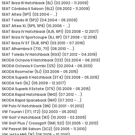
8
SEAT Ibiza III Hatchback (6L) (02.2002 - 11.2009)
SEAT Córdoba II Saloon (6L2) (09.2002 - 11.2009)
SEAT Altea (5P1) (03.2004 - ...)
24
SEAT Toledo III (5P2) (04.2004 - 05.2009)
SEAT Altea XL (5P5, 5P8) (10.2006 - ...)
SEAT Ibiza IV Hatchback (6J5, 6P1) (03.2008 - 12.2017)
 1995-2002
SEAT Ibiza IV Sportcoupe (6J, 6P) (07.2008 - 12.2018)
SEAT Ibiza IV ST (6J8, 6P8) (03.2010 - 07.2016)
08-2014
SEAT Alhambra II (710, 711) (06.2010 - ...)
SEAT Toledo IV Hatchback (KG3) (07.2012 - 04.2019)
SKODA Octavia II Hatchback (1Z3) (02.2004 - 06.2013)
4-2018
SKODA Octavia II Combi (1Z5) (02.2004 - 06.2013)
SKODA Roomster (5J) (03.2006 - 05.2015)
SKODA Superb II Hatchback (3T4) (03.2008 - 05.2015)
SKODA Yeti (5L) (05.2009 - 12.2017)
SKODA Superb II Estate (3T5) (10.2009 - 05.2015)
SKODA Rapid Hatchback (NH3) (07.2012 - ...)
SKODA Rapid Spaceback (NH1) (07.2012 - ...)
VW Polo IV Hatchback (9N) (10.2001 - 01.2012)
VW Touran I (1T1, 1T2) (02.2003 - 05.2010)
VW Golf V Hatchback (1K1) (10.2003 - 02.2009)
2017
VW Golf Plus / Crossgolf (5M1, 521) (01.2005 - 12.2013)
VW Passat B6 Saloon (3C2) (03.2005 - 11.2010)
VW Jetta Mk5 (1K) (08.2005 - 10.2010)