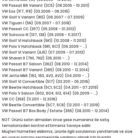
VW Passat B6 Variant (3C5) (08.2005 - 10.2011)
VW Eos (1F7, 1F8) (03.2006 - 08.2015)
2-2020
VW Golf V Variant (1K5) (06.2007 - 07.2009)
VW Tiguan I (5N) (09.2007 - 07.2018)
VW Passat CC (357) (05.2008 - 01.2012)
-
VW Scirocco III (137, 138) (05.2008 - 11.2017)
VW Golf VI Hatchback (5K1) (10.2008 - 11.2013)
VW Polo V Hatchback (6R1, 6C1) (06.2009 - ...)
VW Golf VI Variant (AJ5) (07.2009 - 07.2013)
VW Sharan II (7N1, 7N2) (05.2010 - ...)
VW Passat B7 Saloon (362) (08.2010 - 12.2014)
VW Passat B7 Variant (365) (08.2010 - 12.2014)
VW Jetta Mk6 (162, 163, AV3, AV2) (04.2010 - ...)
VW Golf VI Convertible (517) (03.2011 - 05.2016)
VW Beetle Hatchback (5C1, 5C2) (04.2011 - 07.2019)
VW Polo V Saloon (602, 604, 612, 614) (05.2009 - ...)
VW CC (358) (11.2011 - 12.2016)
VW Beetle Convertible (5C7, 5C8) (12.2011 - 07.2019)
VW Passat B7 Box Body / Estate (365) (08.2010 - 12.2014)
NOT: Ürünü satın almadan önce şase numaranız ile satış
temsilcinizden kontrol ettirmeniz tavsiye edilir.
Müşteri hizmetleri ekibimiz, ürünle ilgili sorularınızı yanıtlamak ve size
en uygun parçayı seçmenizde yardımcı olmak için burada.