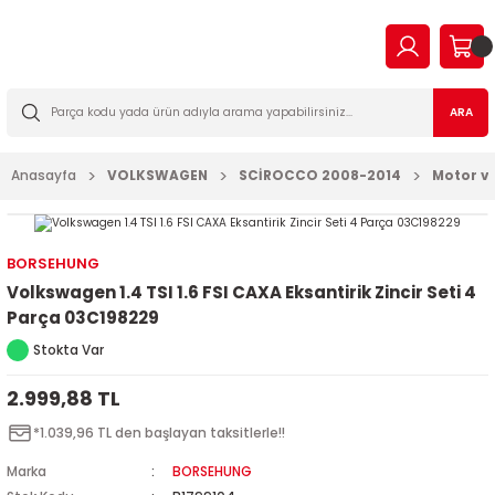
Geri Dön
Geri Dön
Geri Dön
Geri Dön
Geri Dön
Geri Dön
Geri Dön
Geri Dön
EN
N TİCARİ
I VE KATKILAR
MA
İLTRE BAKIM SETLERİ
ARA
2023
2016
Anasayfa
VOLKSWAGEN
SCİROCCO 2008-2014
Motor ve
03
006
2022
003
14
003
BORSEHUNG
Volkswagen 1.4 TSI 1.6 FSI CAXA Eksantirik Zincir Seti 4
2009
2-2009
7
010
Parça 03C198229
Stokta Var
2013
2
a Forman
015
2.999,88 TL
017
09
018
*1.039,96 TL den başlayan taksitlerle!!
2019
7
023
Marka
BORSEHUNG