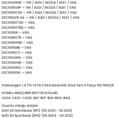
03C109469K — VW / AUDI / SKODA / SEAT / VAG
5-2018
0-2015
97-2005
03C109509P — VW / AUDI / SKODA / SEAT / VAG
03C109507M — VW / AUDI / SKODA / SEAT / VAG
019-2022
03C198229-kit — VW / AUDI / SKODA / SEAT / VAG
03C109507AH — VAG
03C109507BA — VAG
08-2012
2008
03C109158 — VAG
03C109507R — VAG
03C109509M — VAG
2-2017
2014
03C109158B — VAG
03C109507L — VAG
9
2017
03C109469L — VAG
03C109509N — VAG
03C109469J — VAG
002
03C109509L — VAG
05
Volkswagen 1.4 TSI 1.6 FSI CAXA Eksantirik Zincir Seti 4 Parça 03C198229
UYUMLU ARAÇLARIN MOTOR KODLARI:
009
CAXA-CAXC-CAVD-BLF-BLP-BLN-BKG-BAG
Uyumlu olduğu araçlar:
15
AUDI A3 Hatchback (8P1) (05.2003 - 08.2012)
AUDI A3 Sportback (8PA) (09.2004 - 03.2013)