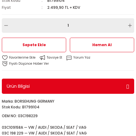
Stok Kodu
B1799104
1
-2012
Fiyat
2.499,90 TL + KDV
010
-2016
4
-2000
2015
4
-2020
06
-2003
2018
Sepete Ekle
Hemen Al
18
0-2024
12
-2009
-2022
Tavsiye Et
Yorum Yaz
Fiyatı Düşünce Haber Ver
8-2011
20
-2013
4 1997-2003
7-2000
2017
T5 2004-2009
Ürün Bilgisi
001-2005
2006
2021
6 2010-2015
Marka: BORSEHUNG GERMANY
Stok Kodu: B1799104
06-2010
2009
7
7 2015-2018
OEM NO: 03C198229
0-2014
017
06-2009
T8 2018-2023
03C109158A — VW / AUDI / SKODA / SEAT / VAG
03C 198 229 — VW / AUDI / SKODA / SEAT / VAG