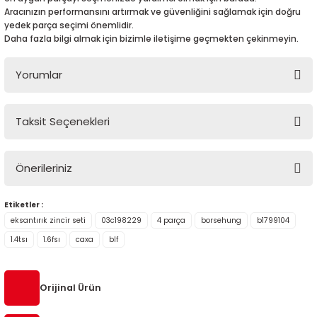
Aracınızın performansını artırmak ve güvenliğini sağlamak için doğru
yedek parça seçimi önemlidir.
Daha fazla bilgi almak için bizimle iletişime geçmekten çekinmeyin.
Yorumlar
Taksit Seçenekleri
Bu ürüne ilk yorumu siz yapın!
Önerileriniz
Yorum Yaz
Bu ürünün fiyat bilgisi, resim, ürün açıklamalarında ve diğer
Etiketler :
konularda yetersiz gördüğünüz noktaları öneri formunu
eksantırık zincir seti
03c198229
4 parça
borsehung
b1799104
kullanarak tarafımıza iletebilirsiniz.
1.4tsı
1.6fsı
caxa
blf
Görüş ve önerileriniz için teşekkür ederiz.
Ürün resmi kalitesiz, bozuk veya görüntülenemiyor.
Orijinal Ürün
Ürün açıklamasında eksik bilgiler bulunuyor.