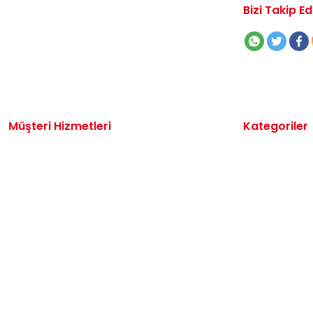
Bizi Takip Ed
Müşteri Hizmetleri
Kategoriler
İletişim
Volkswagen 
Sipariş Takibi
Audi Yedek P
Destek Talebi
Seat Yedek P
Kargo ve Teslimat
Skoda Yedek 
Alışveriş Sepetim
VW Ticari Ye
Hakkımızda
Motor Yağ & 
Oto Bakım