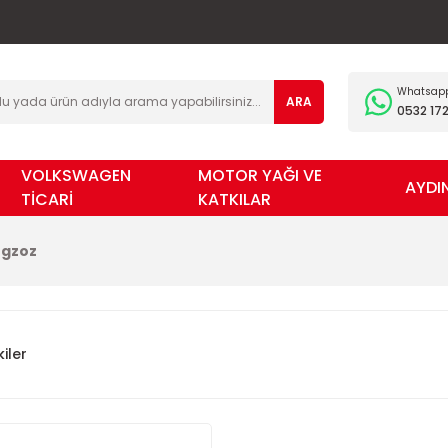
Whatsapp 
ARA
0532 172
VOLKSWAGEN
MOTOR YAĞI VE
AYDI
TİCARİ
KATKILAR
Egzoz
iler