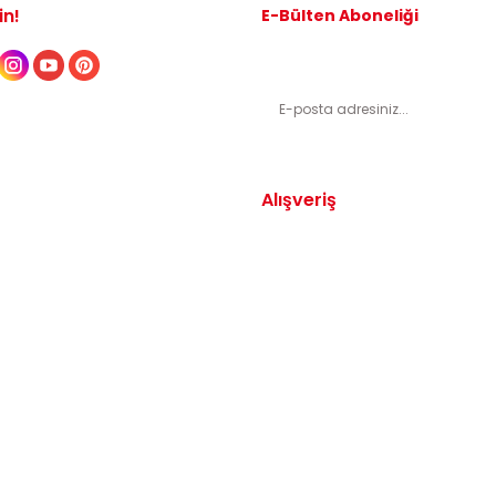
in!
E-Bülten Aboneliği
Kampanyalardan ve indirimli ürünl
Alışveriş
Yedek Parça
Mesafeli Satış Sözleşmesi
arça
Gizlilik ve Güvenlik
arça
İptal ve İade Şartları
Parça
Sıkça Sorulan Sorular
dek Parça
Katkı