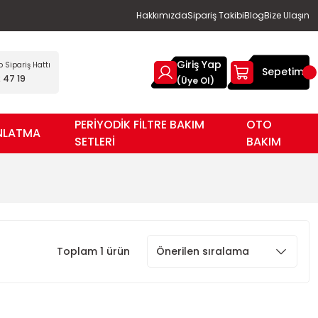
Hakkımızda
Sipariş Takibi
Blog
Bize Ulaşın
Giriş Yap
Sipariş Hattı
Sepetim
 47 19
(Üye Ol)
PERİYODİK FİLTRE BAKIM
OTO
NLATMA
SETLERİ
BAKIM
Toplam 1 ürün