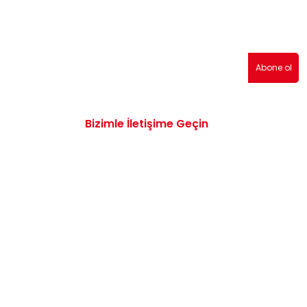
erden haberdar olmak için abone olabilirsiniz!
Abone ol
Bizimle İletişime Geçin
0532 172 47 19
info@vwaudiyedekparcam.com
Mimar Sinan, Çorum TR, Sanayi Sitesi 15.
Sk. no:13, 19100