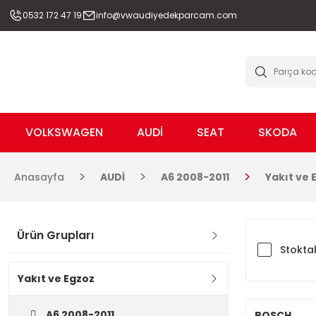
0532 172 47 19
info@vwaudiyedekparcam.com
VOLKSWAGEN
AUDİ
SEAT
SKODA
Anasayfa
AUDİ
A6 2008-2011
Yakıt ve 
Ürün Grupları
Stoktak
Yakıt ve Egzoz
A6 2008-2011
BOSCH