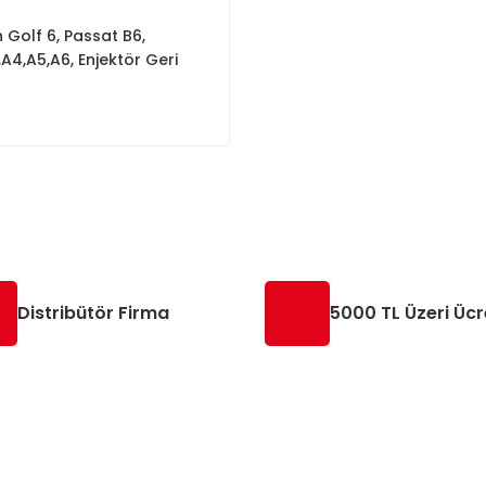
Golf 6, Passat B6,
A4,A5,A6, Enjektör Geri
ye Hattı 03L130235S
Distribütör Firma
5000 TL Üzeri Ücr