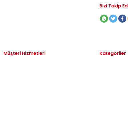
Bizi Takip Ed
Müşteri Hizmetleri
Kategoriler
İletişim
Volkswagen 
Sipariş Takibi
Audi Yedek P
Destek Talebi
Seat Yedek P
Kargo ve Teslimat
Skoda Yedek 
Alışveriş Sepetim
VW Ticari Ye
Hakkımızda
Motor Yağ & 
Oto Bakım