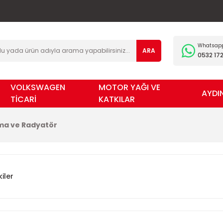
Whatsapp 
ARA
0532 172
VOLKSWAGEN
MOTOR YAĞI VE
AYDI
TİCARİ
KATKILAR
ma ve Radyatör
iler