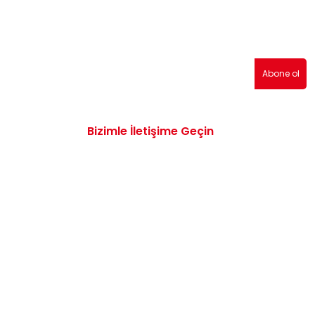
erden haberdar olmak için abone olabilirsiniz!
Abone ol
Bizimle İletişime Geçin
0532 172 47 19
info@vwaudiyedekparcam.com
Mimar Sinan, Çorum TR, Sanayi Sitesi 15.
Sk. no:13, 19100