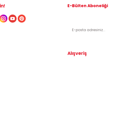
in!
E-Bülten Aboneliği
Kampanyalardan ve indirimli ürünl
Alışveriş
Yedek Parça
Mesafeli Satış Sözleşmesi
arça
Gizlilik ve Güvenlik
arça
İptal ve İade Şartları
Parça
Sıkça Sorulan Sorular
dek Parça
Katkı