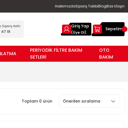
Hakkımızda
Sipariş Takibi
Blog
Bize Ulaşın
Giriş Yap
Sipariş Hattı
Sepetim
 47 19
(Üye Ol)
PERİYODİK FİLTRE BAKIM
OTO
NLATMA
SETLERİ
BAKIM
Toplam 0 ürün