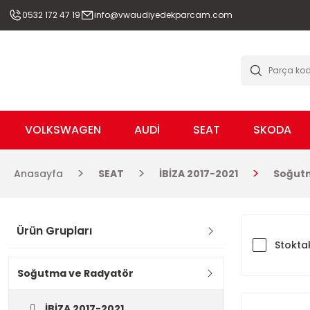
0532 172 47 19
info@vwaudiyedekparcam.com
VOLKSWAGEN
AUDİ
SEAT
SKODA
Anasayfa
SEAT
İBİZA 2017-2021
Soğut
Ürün Grupları
Stoktak
Soğutma ve Radyatör
İBİZA 2017-2021