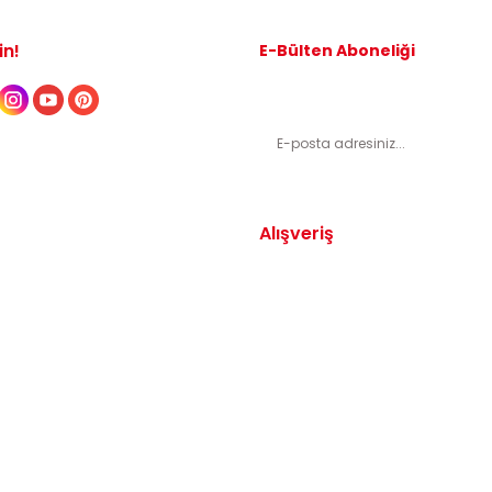
in!
E-Bülten Aboneliği
Kampanyalardan ve indirimli ürünl
Alışveriş
Yedek Parça
Mesafeli Satış Sözleşmesi
arça
Gizlilik ve Güvenlik
arça
İptal ve İade Şartları
Parça
Sıkça Sorulan Sorular
dek Parça
Katkı