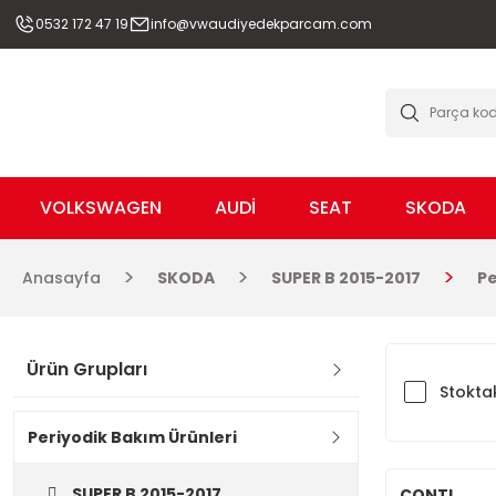
0532 172 47 19
info@vwaudiyedekparcam.com
VOLKSWAGEN
AUDİ
SEAT
SKODA
Anasayfa
SKODA
SUPER B 2015-2017
Pe
Ürün Grupları
Stoktak
Periyodik Bakım Ürünleri
SUPER B 2015-2017
CONTI