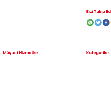
Bizi Takip Ed
Müşteri Hizmetleri
Kategoriler
İletişim
Volkswagen 
Sipariş Takibi
Audi Yedek P
Destek Talebi
Seat Yedek P
Kargo ve Teslimat
Skoda Yedek 
Alışveriş Sepetim
VW Ticari Ye
Hakkımızda
Motor Yağ & 
Oto Bakım