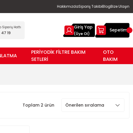
Hakkımızda
Sipariş Takibi
Blog
Bize Ulaşın
Giriş Yap
Sipariş Hattı
Sepetim
 47 19
(Üye Ol)
PERİYODİK FİLTRE BAKIM
OTO
NLATMA
SETLERİ
BAKIM
Toplam 2 ürün