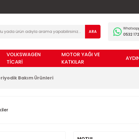
Whatsapp 
ARA
0532 172
VOLKSWAGEN
MOTOR YAĞI VE
AYDI
TİCARİ
KATKILAR
riyodik Bakım Ürünleri
iler
MOTUL