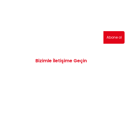
erden haberdar olmak için abone olabilirsiniz!
Abone ol
Bizimle İletişime Geçin
0532 172 47 19
info@vwaudiyedekparcam.com
Mimar Sinan, Çorum TR, Sanayi Sitesi 15.
Sk. no:13, 19100