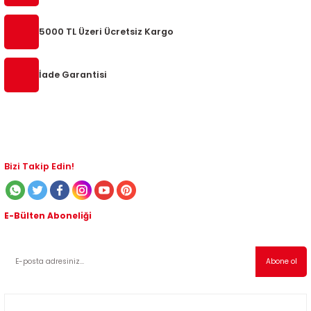
8
5000 TL Üzeri Ücretsiz Kargo
24
İade Garantisi
 1995-2002
08-2014
4-2018
Bizi Takip Edin!
E-Bülten Aboneliği
Kampanyalardan ve indirimli ürünlerden haberdar olmak için abone olabilirsiniz!
Abone ol
2017