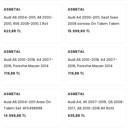
8K0407506A
1
-2012
ASMETAL
ASMETAL
Audi A6 2004-2011, A8 2002-
Audi A4 2000-2011, Seat Exeo
010
-2016
4
-2000
2015
2010, RS6 2008-2010 Z Rot
2008 sonrası Ön Takım Takım
4E0411317C
Seti 8E0498998
623,88 TL
15.999,90 TL
4
-2020
06
-2003
2018
18
0-2024
12
-2009
-2022
ASMETAL
ASMETAL
Audi A6 2010-2018, A4 2007-
Audi A6 2010-2018, A4 2007-
8-2011
20
-2013
4 1997-2003
2016, Porsche Macan 2014
2016, Porsche Macan 2014
Sonrası Sol Rot Başı 4G0423811A
Sonrası Sağ Rot Başı
719,88 TL
719,88 TL
7-2000
2017
T5 2004-2009
4G0423812A
001-2005
2006
2021
6 2010-2015
ASMETAL
ASMETAL
Audi A6 2004-2011 Arası Ön
Audi A4, A5 2007-2015, Q5 2008-
06-2010
2009
7
7 2015-2018
Takım Set 4F0498998
2017, A6 2010-2018 Alt Rotil
8K0407689G
14.999,88 TL
635,88 TL
0-2014
017
06-2009
T8 2018-2023