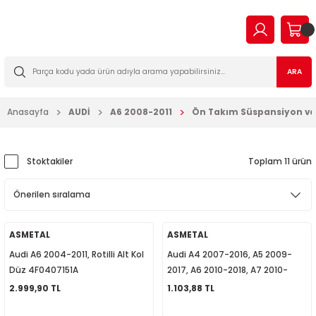
Geri Dön
Geri Dön
Geri Dön
Geri Dön
Geri Dön
Geri Dön
Geri Dön
Geri Dön
EN
N TİCARİ
I VE KATKILAR
MA
İLTRE BAKIM SETLERİ
ARA
2023
2016
Anasayfa
AUDİ
A6 2008-2011
Ön Takım Süspansiyon ve
03
006
2022
003
14
003
Stoktakiler
Toplam 11 ürün
2009
2-2009
7
010
2013
2
a Forman
015
ASMETAL
ASMETAL
Audi A6 2004-2011, Rotilli Alt Kol
Audi A4 2007-2016, A5 2009-
017
09
018
Düz 4F0407151A
2017, A6 2010-2018, A7 2010-
2018, Porsche Macan 2014
2.999,90 TL
1.103,88 TL
2019
7
023
Sonrası Sağ Üst Rotilli Kol