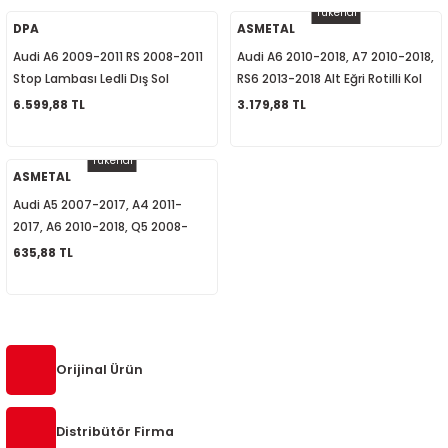
Tükendi
5-2018
0-2015
97-2005
DPA
ASMETAL
Audi A6 2009-2011 RS 2008-2011
Audi A6 2010-2018, A7 2010-2018,
019-2022
Stop Lambası Ledli Dış Sol
RS6 2013-2018 Alt Eğri Rotilli Kol
4F5945095J
Sol 4G0407693J
6.599,88 TL
3.179,88 TL
08-2012
2008
Tükendi
2-2017
2014
ASMETAL
Audi A5 2007-2017, A4 2011-
9
2017
2017, A6 2010-2018, Q5 2008-
2017, A7 2010-2018, Alt Rotil
635,88 TL
002
4G0407689A
05
009
Orijinal Ürün
15
Distribütör Firma