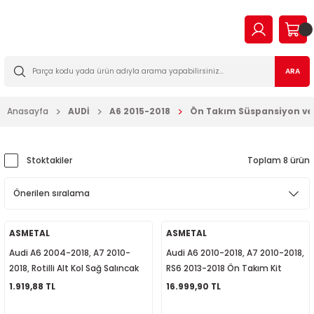
Geri Dön
Geri Dön
Geri Dön
Geri Dön
Geri Dön
Geri Dön
Geri Dön
Geri Dön
EN
N TİCARİ
I VE KATKILAR
MA
İLTRE BAKIM SETLERİ
ARA
2023
2016
Anasayfa
AUDİ
A6 2015-2018
Ön Takım Süspansiyon ve 
03
006
2022
003
14
003
Stoktakiler
Toplam 8 ürün
2009
2-2009
7
010
2013
2
a Forman
015
ASMETAL
ASMETAL
Audi A6 2004-2018, A7 2010-
Audi A6 2010-2018, A7 2010-2018,
017
09
018
2018, Rotilli Alt Kol Sağ Salıncak
RS6 2013-2018 Ön Takım Kit
4F0407694F
4G0498998F
1.919,88 TL
16.999,90 TL
2019
7
023