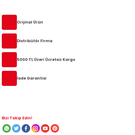
5-2018
0-2015
97-2005
019-2022
Orijinal Ürün
08-2012
2008
Distribütör Firma
2-2017
2014
5000 TL Üzeri Ücretsiz Kargo
9
2017
İade Garantisi
002
05
009
Bizi Takip Edin!
15