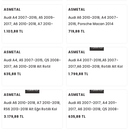
1
-2012
ASMETAL
ASMETAL
Audi A4 2007-2016, A5 2009-
Audi A6 2010-2018, A4 2007-
010
-2016
4
-2000
2015
2017, A6 2010-2018, A7 2010-
2016, Porsche Macan 2014
2018, Porsche Macan 2014
Sonrası Sağ Rot Başı
1.103,88 TL
719,88 TL
4
-2020
06
-2003
2018
Sonrası Sağ Üst Rotilli Kol
4G0423812A
8K0407506A
Tükendi
18
0-2024
12
-2009
-2022
ASMETAL
ASMETAL
Audi A4, A5 2007-2015, Q5 2008-
Audi A4 2007-2016,A5 2007-
8-2011
20
-2013
4 1997-2003
2017, A6 2010-2018 Alt Rotil
2017,A6 2010-2018, Rotilli Alt Kol
8K0407689G
Sağ, Salıncak Sağ,8K0407152F
635,88 TL
1.799,88 TL
7-2000
2017
T5 2004-2009
Tükendi
Tükendi
001-2005
2006
2021
6 2010-2015
ASMETAL
ASMETAL
Audi A6 2010-2018, A7 2010-2018,
Audi A5 2007-2017, A4 2011-
06-2010
2009
7
7 2015-2018
RS6 2013-2018 Alt Eğri Rotilli Kol
2017, A6 2010-2018, Q5 2008-
Sol 4G0407693J
2017, A7 2010-2018, Alt Rotil
3.179,88 TL
635,88 TL
0-2014
017
06-2009
T8 2018-2023
4G0407689A