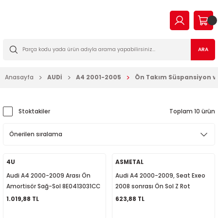
Geri Dön
Geri Dön
Geri Dön
Geri Dön
Geri Dön
Geri Dön
Geri Dön
Geri Dön
EN
N TİCARİ
I VE KATKILAR
MA
İLTRE BAKIM SETLERİ
ARA
2023
2016
Anasayfa
AUDİ
A4 2001-2005
Ön Takım Süspansiyon ve
03
006
2022
003
14
003
Stoktakiler
Toplam 10 ürün
2009
2-2009
7
010
2013
2
a Forman
015
4U
ASMETAL
Audi A4 2000-2009 Arası Ön
Audi A4 2000-2009, Seat Exeo
017
09
018
Amortisör Sağ-Sol 8E0413031CC
2008 sonrası Ön Sol Z Rot
8E0411317
1.019,88 TL
623,88 TL
2019
7
023