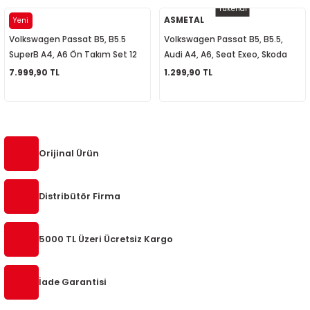
Tükendi
5-2018
0-2015
97-2005
AYD
ASMETAL
Yeni
Volkswagen Passat B5, B5.5
Volkswagen Passat B5, B5.5,
019-2022
SuperB A4, A6 Ön Takım Set 12
Audi A4, A6, Seat Exeo, Skoda
Parça 8D0498998
SuperB Ön Sağ Üst Düz Rotilli Kol
7.999,90 TL
1.299,90 TL
08-2012
2008
8E0407506A
2-2017
2014
9
2017
Orijinal Ürün
002
Distribütör Firma
05
5000 TL Üzeri Ücretsiz Kargo
009
İade Garantisi
15