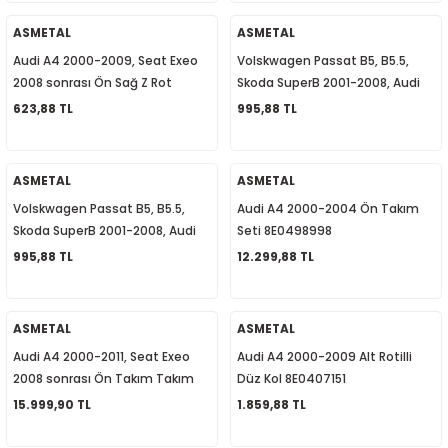
1
-2012
ASMETAL
ASMETAL
Audi A4 2000-2009, Seat Exeo
Volskwagen Passat B5, B5.5,
010
-2016
4
-2000
2015
2008 sonrası Ön Sağ Z Rot
Skoda SuperB 2001-2008, Audi
8E0411318
A4 1994-2009 Üst Eğri Rotilli Kol
623,88 TL
995,88 TL
4
-2020
06
-2003
2018
Sağ 8E0407510A
18
0-2024
12
-2009
-2022
ASMETAL
ASMETAL
Volskwagen Passat B5, B5.5,
Audi A4 2000-2004 Ön Takım
8-2011
20
-2013
4 1997-2003
Skoda SuperB 2001-2008, Audi
Seti 8E0498998
A4 1994-2009 Üst Eğri Rotilli Kol
995,88 TL
12.299,88 TL
7-2000
2017
T5 2004-2009
Sol 8E0407509A
001-2005
2006
2021
6 2010-2015
ASMETAL
ASMETAL
Audi A4 2000-2011, Seat Exeo
Audi A4 2000-2009 Alt Rotilli
06-2010
2009
7
7 2015-2018
2008 sonrası Ön Takım Takım
Düz Kol 8E0407151
Seti 8E0498998
15.999,90 TL
1.859,88 TL
0-2014
017
06-2009
T8 2018-2023