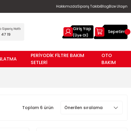
Hakkımızda
Sipariş Takibi
Blog
Bize Ulaşın
Giriş Yap
Sipariş Hattı
Sepetim
 47 19
(Üye Ol)
PERİYODİK FİLTRE BAKIM
OTO
NLATMA
SETLERİ
BAKIM
Toplam 6 ürün