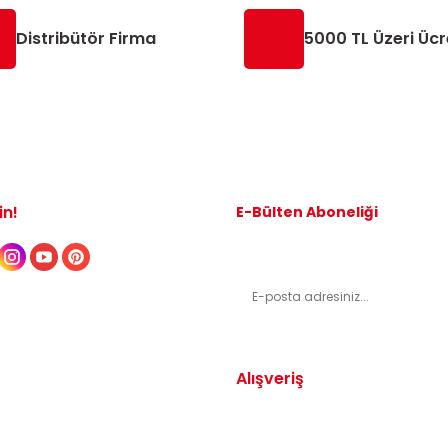
Distribütör Firma
5000 TL Üzeri Ücr
in!
E-Bülten Aboneliği
Kampanyalardan ve indirimli ürünl
Alışveriş
Yedek Parça
Mesafeli Satış Sözleşmesi
arça
Gizlilik ve Güvenlik