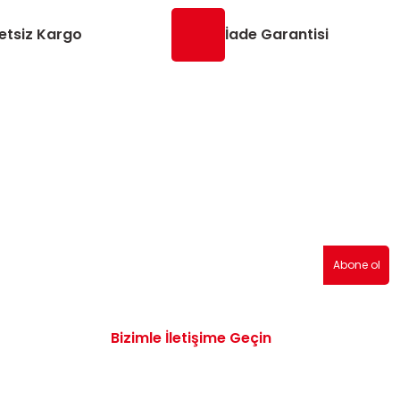
etsiz Kargo
İade Garantisi
erden haberdar olmak için abone olabilirsiniz!
Abone ol
Bizimle İletişime Geçin
0532 172 47 19