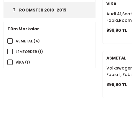
VİKA
ROOMSTER 2010-2015
Audi A1,Sea
Fabia,Room
MK6,Polo,Ön
Tüm Markalar
999,90 TL
ASMETAL (4)
LEMFÖRDER (1)
ASMETAL
VİKA (1)
Volkswagen
Fabia I, Fab
Rot Mili 6Q
899,90 TL