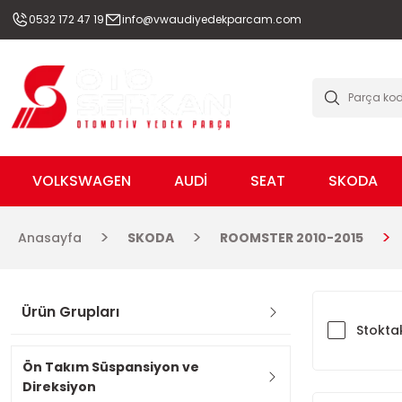
0532 172 47 19
info@vwaudiyedekparcam.com
VOLKSWAGEN
AUDİ
SEAT
SKODA
Anasayfa
SKODA
ROOMSTER 2010-2015
Ürün Grupları
Stoktak
Ön Takım Süspansiyon ve
Direksiyon