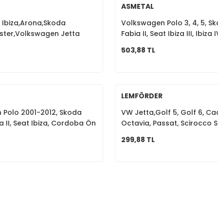
ASMETAL
t Ibiza,Arona,Skoda
Volkswagen Polo 3, 4, 5, Sk
ster,Volkswagen Jetta
Fabia II, Seat Ibiza III, Ibiza
 Z Rot Gold 6Q0411315F
Başı 6Q0423812A
503,88 TL
LEMFÖRDER
 Polo 2001-2012, Skoda
VW Jetta,Golf 5, Golf 6, Ca
ia II, Seat Ibiza, Cordoba Ön
Octavia, Passat, Scirocco 
0423810E
Fişeği Salıncak Burcu 1K040
299,88 TL