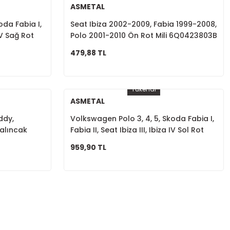
ASMETAL
oda Fabia I,
Seat Ibiza 2002-2009, Fabia 1999-2008,
 IV Sağ Rot
Polo 2001-2010 Ön Rot Mili 6Q0423803B
479,88 TL
Tükendi
ASMETAL
ddy,
Volkswagen Polo 3, 4, 5, Skoda Fabia I,
Salıncak
Fabia II, Seat Ibiza III, Ibiza IV Sol Rot
7183E
Başı 6Q0423811C
959,90 TL