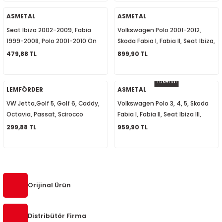
1
-2012
ASMETAL
ASMETAL
Seat Ibiza 2002-2009, Fabia
Volkswagen Polo 2001-2012,
010
-2016
4
-2000
2015
1999-2008, Polo 2001-2010 Ön
Skoda Fabia I, Fabia II, Seat Ibiza,
Rot Mili 6Q0423803B
Cordoba Ön Rot Mili 6Q0423810E
479,88 TL
899,90 TL
4
-2020
06
-2003
2018
Tükendi
18
0-2024
12
-2009
-2022
LEMFÖRDER
ASMETAL
VW Jetta,Golf 5, Golf 6, Caddy,
Volkswagen Polo 3, 4, 5, Skoda
8-2011
20
-2013
4 1997-2003
Octavia, Passat, Scirocco
Fabia I, Fabia II, Seat Ibiza III,
Salıncak Fişeği Salıncak Burcu
Ibiza IV Sol Rot Başı 6Q0423811C
299,88 TL
959,90 TL
7-2000
2017
T5 2004-2009
1K0407183E
001-2005
2006
2021
6 2010-2015
06-2010
2009
7
7 2015-2018
Orijinal Ürün
0-2014
017
06-2009
T8 2018-2023
Distribütör Firma