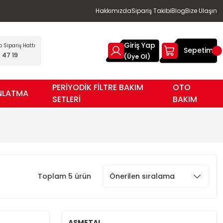
Hakkımızda
Sipariş Takibi
Blog
Bize Ulaşın
Giriş Yap
Sipariş Hattı
Sepetim
 47 19
(Üye Ol)
PERİYODİK FİLTRE BAKIM
OTO
NLATMA
SETLERİ
BAKIM
Toplam 5 ürün
ASMETAL