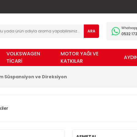
Whatsapp 
ARA
0532 172
VOLKSWAGEN
MOTOR YAĞI VE
AYDI
TİCARİ
KATKILAR
m Süspansiyon ve Direksiyon
iler
ASMETAL