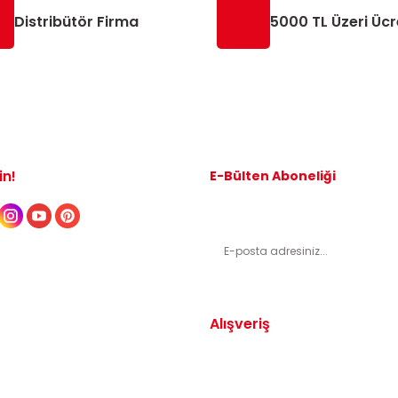
Distribütör Firma
5000 TL Üzeri Ücr
in!
E-Bülten Aboneliği
Kampanyalardan ve indirimli ürünl
Alışveriş
Yedek Parça
Mesafeli Satış Sözleşmesi
arça
Gizlilik ve Güvenlik