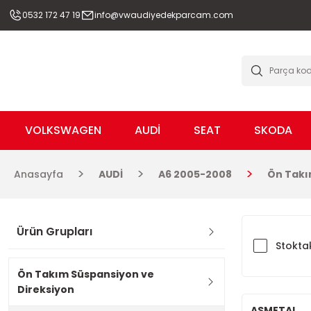
0532 172 47 19
info@vwaudiyedekparcam.com
VOLKSWAGEN
AUDİ
SEAT
SKODA
Anasayfa
AUDİ
A6 2005-2008
Ön Takı
Ürün Grupları
Stoktak
Ön Takım Süspansiyon ve
Direksiyon
ASMETAL