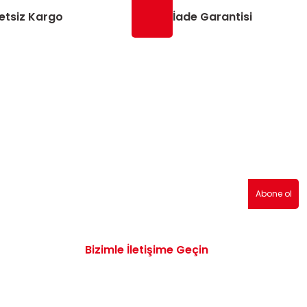
etsiz Kargo
İade Garantisi
erden haberdar olmak için abone olabilirsiniz!
Abone ol
Bizimle İletişime Geçin
0532 172 47 19
info@vwaudiyedekparcam.com