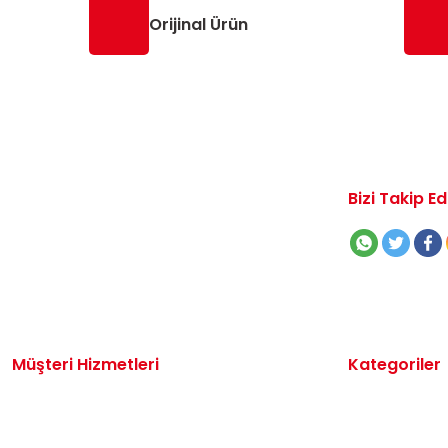
Orijinal Ürün
Bizi Takip Ed
Müşteri Hizmetleri
Kategoriler
İletişim
Volkswagen 
Sipariş Takibi
Audi Yedek P