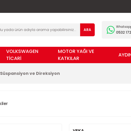
Whatsapp 
ARA
0532 172
VOLKSWAGEN
MOTOR YAĞI VE
AYDI
TİCARİ
KATKILAR
Süspansiyon ve Direksiyon
iler
VEKA