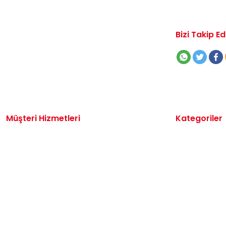
Bizi Takip Ed
Müşteri Hizmetleri
Kategoriler
İletişim
Volkswagen 
Sipariş Takibi
Audi Yedek P
Destek Talebi
Seat Yedek P
Kargo ve Teslimat
Skoda Yedek 
Alışveriş Sepetim
VW Ticari Ye
Hakkımızda
Motor Yağ & 
Oto Bakım