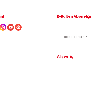
in!
E-Bülten Aboneliği
Kampanyalardan ve indirimli ürünl
Alışveriş
Yedek Parça
Mesafeli Satış Sözleşmesi
arça
Gizlilik ve Güvenlik
arça
İptal ve İade Şartları
Parça
Sıkça Sorulan Sorular
dek Parça
Katkı