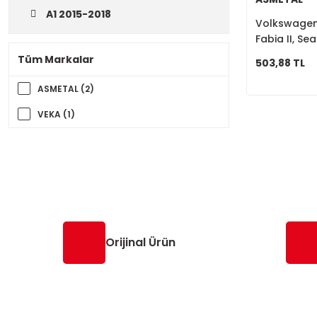
A1 2015-2018
Volkswagen P
Fabia II, Sea
Başı 6Q042
Tüm Markalar
503,88 TL
ASMETAL (2)
VEKA (1)
Orijinal Ürün