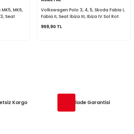
a MK5, MK6,
Volkswagen Polo 3, 4, 5, Skoda Fabia I,
Q3, Seat
Fabia II, Seat Ibiza III, Ibiza IV Sol Rot
 Octavia Ön
Başı 6Q0423811C
959,90 TL
etsiz Kargo
İade Garantisi