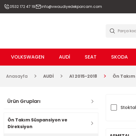
0532 172 47 19
info@vwaudiyedekparcam.com
VOLKSWAGEN
AUDİ
SEAT
SKODA
Anasayfa
AUDİ
A1 2015-2018
Ön Takım 
Ürün Grupları
Stoktak
Ön Takım Süspansiyon ve
Direksiyon
ASMETAL