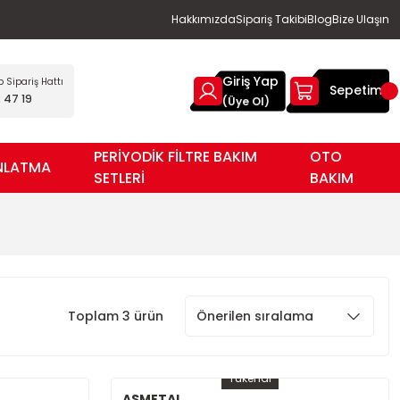
Hakkımızda
Sipariş Takibi
Blog
Bize Ulaşın
Giriş Yap
Sipariş Hattı
Sepetim
 47 19
(Üye Ol)
PERİYODİK FİLTRE BAKIM
OTO
NLATMA
SETLERİ
BAKIM
Toplam 3 ürün
Tükendi
ASMETAL