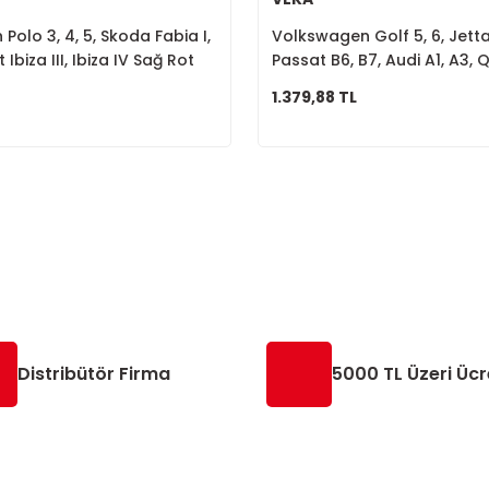
olo 3, 4, 5, Skoda Fabia I,
Volkswagen Golf 5, 6, Jett
t Ibiza III, Ibiza IV Sağ Rot
Passat B6, B7, Audi A1, A3, 
3812A
Altea, Leon, Toledo, Skoda
1.379,88 TL
Porya 1T0498621
Distribütör Firma
5000 TL Üzeri Ücr