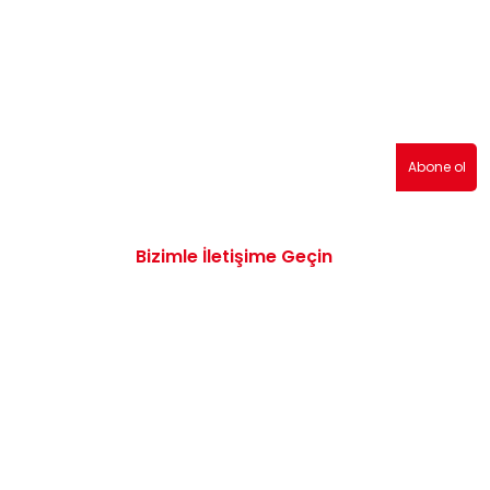
erden haberdar olmak için abone olabilirsiniz!
Abone ol
Bizimle İletişime Geçin
0532 172 47 19
info@vwaudiyedekparcam.com
Mimar Sinan, Çorum TR, Sanayi Sitesi 15.
Sk. no:13, 19100