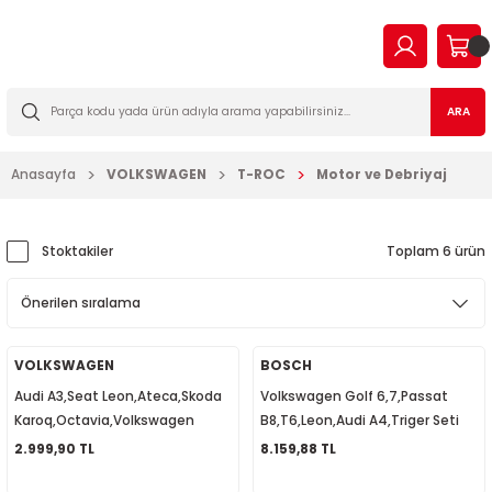
Geri Dön
Geri Dön
Geri Dön
Geri Dön
Geri Dön
Geri Dön
Geri Dön
Geri Dön
EN
N TİCARİ
I VE KATKILAR
MA
İLTRE BAKIM SETLERİ
ARA
2023
2016
Anasayfa
VOLKSWAGEN
T-ROC
Motor ve Debriyaj
03
006
2022
003
14
003
Stoktakiler
Toplam 6 ürün
2009
2-2009
7
010
2013
2
a Forman
015
VOLKSWAGEN
BOSCH
Audi A3,Seat Leon,Ateca,Skoda
Volkswagen Golf 6,7,Passat
017
09
018
Karoq,Octavia,Volkswagen
B8,T6,Leon,Audi A4,Triger Seti
Arteon,T-Roc,Golf,Şanzıman
ve Devirdaim Soketli Sensörlü
2.999,90 TL
8.159,88 TL
2019
7
023
Kulağı 5Q0199555T
04L198119B