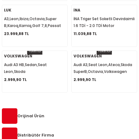
1
-2012
LUK
İNA
A3,Leon,Ibiza,Octavia,Super
İNA Triger Set Soketli Devirdaimli
010
-2016
4
-2000
2015
B,Karoq,Kamiq,Golf 7,8,Passat
1.6 TDİ - 2.0 TDİ Motor
B8, Volant 7 İleri DSG 1.5 TSİ
04L198119B
23.999,88 TL
11.039,88 TL
4
-2020
06
-2003
2018
04E105266K
Tükendi
Tükendi
18
0-2024
12
-2009
-2022
VOLKSWAGEN
VOLKSWAGEN
Audi A3 HB,Sedan,Seat
Audi A3,Seat Leon,Ateca,Skoda
8-2011
20
-2013
4 1997-2003
Leon,Skoda
SuperB,Octavia,Volkswagen
Octavia,Karoq,SuperB,Volkswagen
Golf,Passat,T-Roc Şanzıman
2.999,90 TL
2.999,90 TL
7-2000
2017
T5 2004-2009
T-Roc, Şanzıman Kulağı
Kulağı 5Q0199555S
5Q0199555R
001-2005
2006
2021
6 2010-2015
06-2010
2009
7
7 2015-2018
Orijinal Ürün
0-2014
017
06-2009
T8 2018-2023
Distribütör Firma