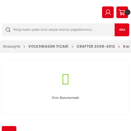
Geri Dön
Geri Dön
Geri Dön
Geri Dön
Geri Dön
Geri Dön
Geri Dön
Geri Dön
EN
N TİCARİ
I VE KATKILAR
MA
İLTRE BAKIM SETLERİ
ARA
2023
2016
Anasayfa
VOLKSWAGEN TİCARİ
CRAFTER 2008-2012
Karo
03
006
2022
003
14
003
2009
2-2009
7
010
2013
2
a Forman
015
Ürün Bulunamadı.
017
09
018
2019
7
023