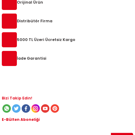
Orijinal Ürün
1
-2012
Distribütör Firma
010
-2016
4
-2000
2015
4
-2020
06
-2003
2018
5000 TL Üzeri Ücretsiz Kargo
18
0-2024
12
-2009
-2022
İade Garantisi
8-2011
20
-2013
4 1997-2003
7-2000
2017
T5 2004-2009
001-2005
2006
2021
6 2010-2015
Bizi Takip Edin!
06-2010
2009
7
7 2015-2018
E-Bülten Aboneliği
0-2014
017
06-2009
T8 2018-2023
Kampanyalardan ve indirimli ürünlerden haberdar olmak için abone olabilirsiniz!