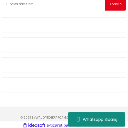
Abone ol
5-2018
0-2015
97-2005
019-2022
Müşteri Hizmetleri
08-2012
2008
Kategoriler
2-2017
2014
9
2017
Alışveriş
002
Bizimle İletişime Geçin
05
009
15
© 2023 | VWAUDİYEDEKPARCAM.COM TÜM HAKLARI SAKLIDIR!
Whatsapp Sipariş
ideasoft
ile
e-