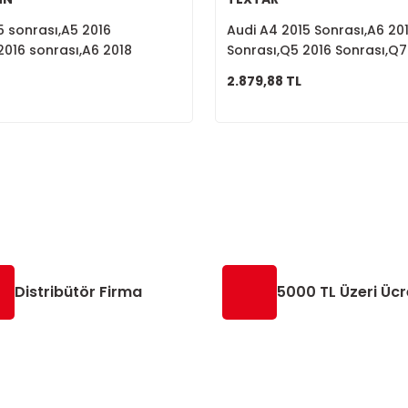
5 sonrası,A5 2016
Audi A4 2015 Sonrası,A6 20
2016 sonrası,A6 2018
Sonrası,Q5 2016 Sonrası,Q7
a Fren Diski 8W0615601C
Sonrası Ön Fren Balatası 
2.879,88 TL
Distribütör Firma
5000 TL Üzeri Ücr