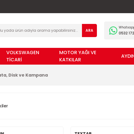
Whatsapp 
ARA
0532 172
VOLKSWAGEN
MOTOR YAĞI VE
AYDI
TİCARİ
KATKILAR
ata, Disk ve Kampana
iler
NN
TEXTAR