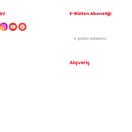
in!
E-Bülten Aboneliği
Kampanyalardan ve indirimli ürünl
Alışveriş
Yedek Parça
Mesafeli Satış Sözleşmesi
arça
Gizlilik ve Güvenlik
arça
İptal ve İade Şartları
Parça
Sıkça Sorulan Sorular
dek Parça
Katkı