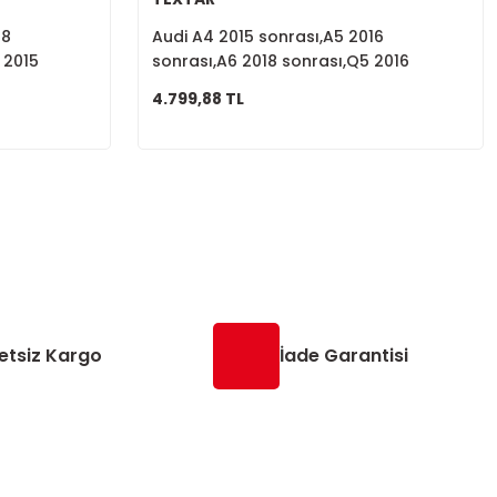
18
Audi A4 2015 sonrası,A5 2016
 2015
sonrası,A6 2018 sonrası,Q5 2016
8W0698451L
sonrası, Ön Fren Balatası 8W0698151AC
4.799,88 TL
etsiz Kargo
İade Garantisi