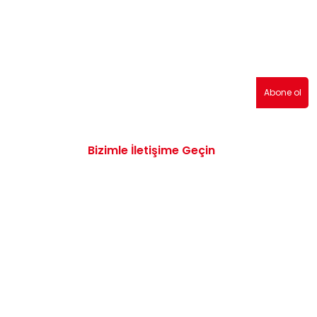
erden haberdar olmak için abone olabilirsiniz!
Abone ol
Bizimle İletişime Geçin
0532 172 47 19
info@vwaudiyedekparcam.com
Mimar Sinan, Çorum TR, Sanayi Sitesi 15.
Sk. no:13, 19100