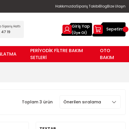
Hakkımızda
Sipariş Takibi
Blog
Bize Ulaşın
Giriş Yap
Sipariş Hattı
Sepetim
 47 19
(Üye Ol)
PERİYODİK FİLTRE BAKIM
OTO
NLATMA
SETLERİ
BAKIM
Toplam 3 ürün
TEXTAR