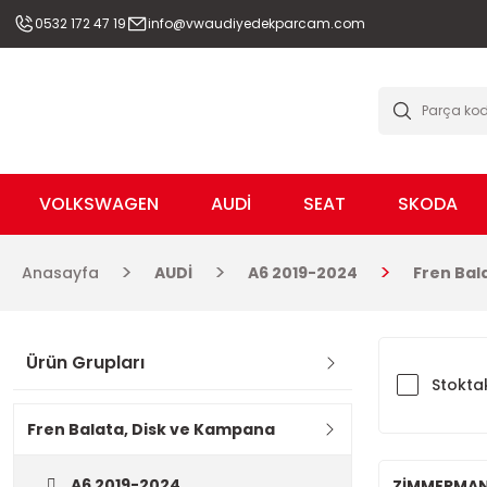
0532 172 47 19
info@vwaudiyedekparcam.com
VOLKSWAGEN
AUDİ
SEAT
SKODA
Anasayfa
AUDİ
A6 2019-2024
Fren Bal
Ürün Grupları
Stoktak
Fren Balata, Disk ve Kampana
A6 2019-2024
ZİMMERMA