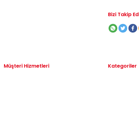
Bizi Takip Ed
Müşteri Hizmetleri
Kategoriler
İletişim
Volkswagen 
Sipariş Takibi
Audi Yedek P
Destek Talebi
Seat Yedek P
Kargo ve Teslimat
Skoda Yedek 
Alışveriş Sepetim
VW Ticari Ye
Hakkımızda
Motor Yağ & 
Oto Bakım