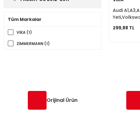
Audi A1,A3,
Yeti,Volksw
Tüm Markalar
Kaliper Tam
299,88 TL
VİKA (1)
ZİMMERMANN (1)
Orijinal Ürün