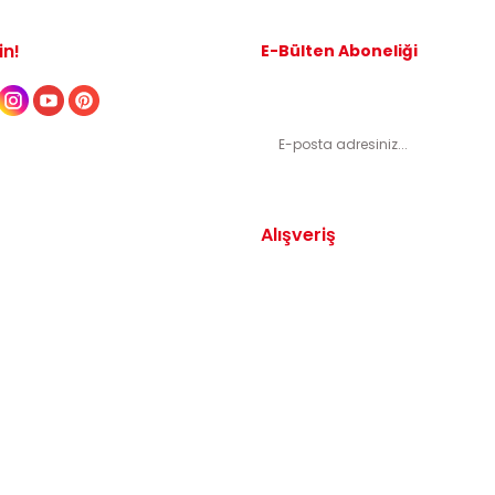
in!
E-Bülten Aboneliği
Kampanyalardan ve indirimli ürünl
Alışveriş
Yedek Parça
Mesafeli Satış Sözleşmesi
arça
Gizlilik ve Güvenlik
arça
İptal ve İade Şartları
Parça
Sıkça Sorulan Sorular
dek Parça
Katkı