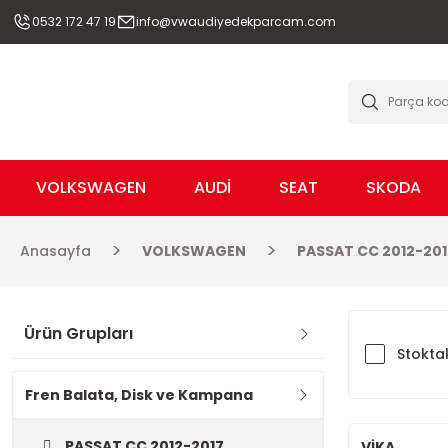
0532 172 47 19
info@vwaudiyedekparcam.com
VOLKSWAGEN
AUDİ
SEAT
SKODA
Anasayfa
VOLKSWAGEN
PASSAT CC 2012-201
Ürün Grupları
Stoktak
Fren Balata, Disk ve Kampana
PASSAT CC 2012-2017
VİKA