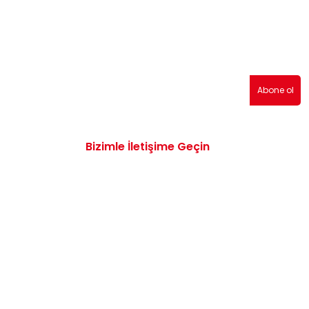
erden haberdar olmak için abone olabilirsiniz!
Abone ol
Bizimle İletişime Geçin
0532 172 47 19
info@vwaudiyedekparcam.com
Mimar Sinan, Çorum TR, Sanayi Sitesi 15.
Sk. no:13, 19100