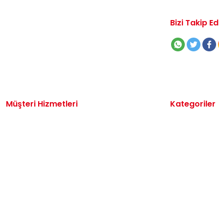
Bizi Takip Ed
Müşteri Hizmetleri
Kategoriler
İletişim
Volkswagen 
Sipariş Takibi
Audi Yedek P
Destek Talebi
Seat Yedek P
Kargo ve Teslimat
Skoda Yedek 
Alışveriş Sepetim
VW Ticari Ye
Hakkımızda
Motor Yağ & 
Oto Bakım