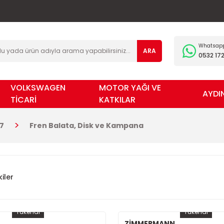
Whatsapp 
ARA
0532 172
VOLKSWAGEN
MOTOR YAĞI VE
AYDI
TİCARİ
KATKILAR
7
Fren Balata, Disk ve Kampana
iler
Tükendi
Tükendi
ZİMMERMANN