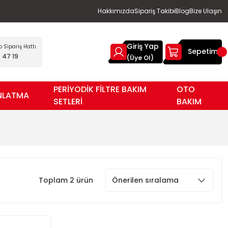
Hakkımızda
Sipariş Takibi
Blog
Bize Ulaşın
Giriş Yap
Sipariş Hattı
Sepetim
 47 19
(Üye Ol)
PERİYODİK FİLTRE BAKIM
OTO
NLATMA
SETLERİ
BAKIM
Toplam 2 ürün