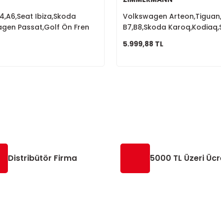
A4,A6,Seat Ibiza,Skoda
Volkswagen Arteon,Tiguan
agen Passat,Golf Ön Fren
B7,B8,Skoda Karoq,Kodiaq,
ir Kiti 8N0698471S1
Fren Diski 1K0615301AA
5.999,88 TL
Distribütör Firma
5000 TL Üzeri Ücr