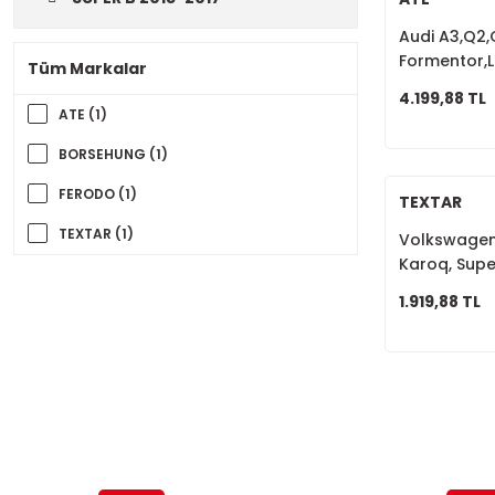
Audi A3,Q2
Formentor,
Tüm Markalar
B8, Ön Fren 
4.199,88 TL
ATE (1)
BORSEHUNG (1)
FERODO (1)
TEXTAR
TEXTAR (1)
Volkswagen 
Karoq, Supe
Fren Balata
1.919,88 TL