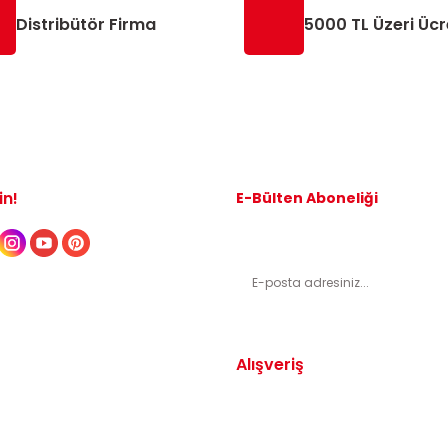
Distribütör Firma
5000 TL Üzeri Ücr
in!
E-Bülten Aboneliği
Kampanyalardan ve indirimli ürünl
Alışveriş
Yedek Parça
Mesafeli Satış Sözleşmesi
arça
Gizlilik ve Güvenlik