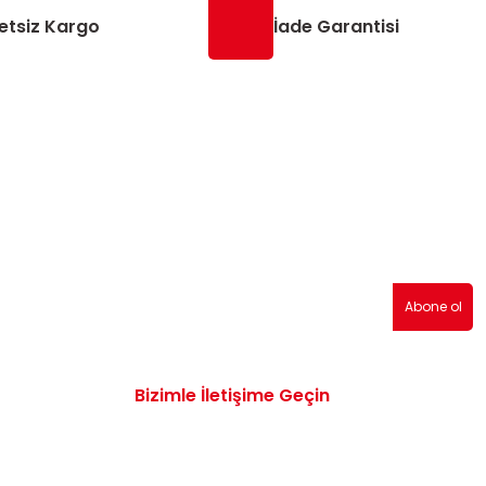
etsiz Kargo
İade Garantisi
erden haberdar olmak için abone olabilirsiniz!
Abone ol
Bizimle İletişime Geçin
0532 172 47 19
info@vwaudiyedekparcam.com