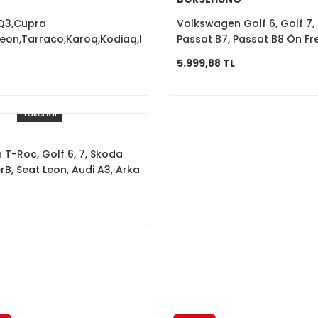
,Q3,Cupra
Volkswagen Golf 6, Golf 7, 
Leon,Tarraco,Karoq,Kodiaq,Passat
Passat B7, Passat B8 Ön Fre
Balatası Fişli 8V0698151B
1K0615301AA
5.999,88 TL
Tükendi
T-Roc, Golf 6, 7, Skoda
rB, Seat Leon, Audi A3, Arka
sı 8V0698451