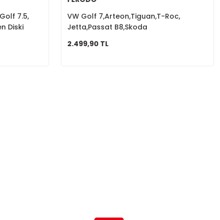
Golf 7.5,
VW Golf 7,Arteon,Tiguan,T-Roc,
n Diski
Jetta,Passat B8,Skoda
Karoq,Kodiaq,A3,Ön Fren Balata Fişli
2.499,90 TL
8V0698151A