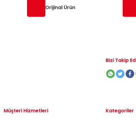
Orijinal Ürün
Bizi Takip Ed
Müşteri Hizmetleri
Kategoriler
İletişim
Volkswagen 
Sipariş Takibi
Audi Yedek P