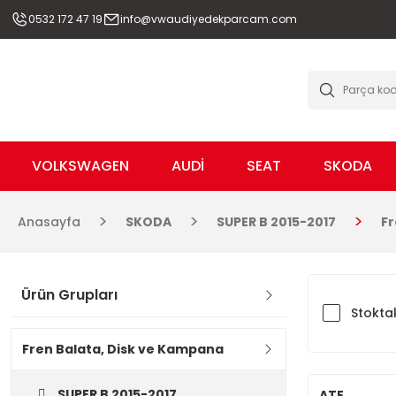
0532 172 47 19
info@vwaudiyedekparcam.com
VOLKSWAGEN
AUDİ
SEAT
SKODA
Anasayfa
SKODA
SUPER B 2015-2017
Fr
Ürün Grupları
Stoktak
Fren Balata, Disk ve Kampana
SUPER B 2015-2017
ATE