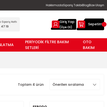
Hakkımızda
Sipariş Takibi
Blog
Bize Ulaşın
Giriş Yap
Sipariş Hattı
Sepetim
 47 19
(Üye Ol)
PERİYODİK FİLTRE BAKIM
OTO
NLATMA
SETLERİ
BAKIM
Toplam 4 ürün
FERODO