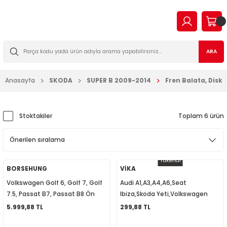
Geri Dön
Geri Dön
Geri Dön
Geri Dön
Geri Dön
Geri Dön
Geri Dön
Geri Dön
EN
N TİCARİ
I VE KATKILAR
MA
İLTRE BAKIM SETLERİ
ARA
2023
2016
Anasayfa
SKODA
SUPER B 2009-2014
Fren Balata, Dis
03
006
2022
003
14
003
Stoktakiler
Toplam 6 ürün
2009
2-2009
7
010
Tükendi
2013
2
a Forman
015
BORSEHUNG
VİKA
Volkswagen Golf 6, Golf 7, Golf
Audi A1,A3,A4,A6,Seat
017
09
018
7.5, Passat B7, Passat B8 Ön
Ibiza,Skoda Yeti,Volkswagen
Fren Diski 1K0615301AA
Passat,Golf Ön Fren Kaliper
5.999,88 TL
299,88 TL
2019
7
023
Tamir Kiti 8N0698471S1