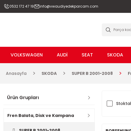
0532 172 47 19
info@vwaudiyedekparcam.com
VOLKSWAGEN
AUDİ
SEAT
SKODA
Anasayfa
SKODA
SUPER B 2001-2008
F
Ürün Grupları
Stoktak
Fren Balata, Disk ve Kampana
SUPER B 2001-2008
BORSEHUN