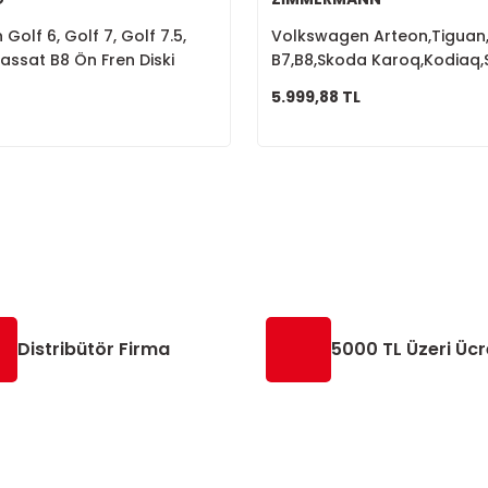
olf 6, Golf 7, Golf 7.5,
Volkswagen Arteon,Tiguan
Passat B8 Ön Fren Diski
B7,B8,Skoda Karoq,Kodiaq,
A
Fren Diski 1K0615301AA
5.999,88 TL
Distribütör Firma
5000 TL Üzeri Ücr