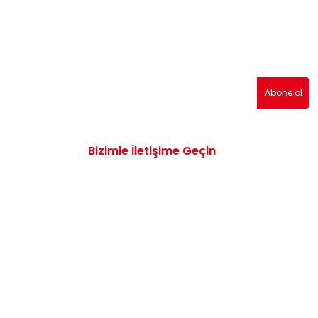
erden haberdar olmak için abone olabilirsiniz!
Abone ol
Bizimle İletişime Geçin
0532 172 47 19
info@vwaudiyedekparcam.com
Mimar Sinan, Çorum TR, Sanayi Sitesi 15.
Sk. no:13, 19100