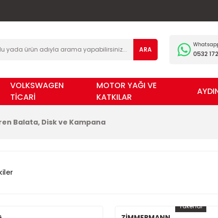
Whatsapp 
ARA
0532 172
VOLKSWAGEN
MOTOR YAĞI VE
AYDI
TİCARİ
KATKILAR
ren Balata, Disk ve Kampana
iler
Tükendi
G
ZİMMERMANN