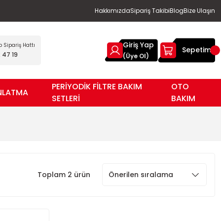
Hakkımızda
Sipariş Takibi
Blog
Bize Ulaşın
Giriş Yap
Sipariş Hattı
Sepetim
 47 19
(Üye Ol)
PERİYODİK FİLTRE BAKIM
OTO
NLATMA
SETLERİ
BAKIM
Toplam 2 ürün