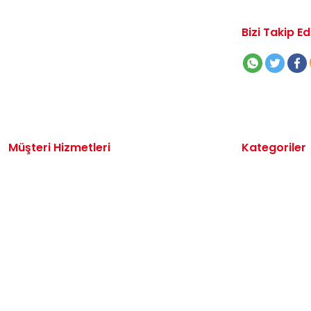
Bizi Takip Ed
Müşteri Hizmetleri
Kategoriler
İletişim
Volkswagen 
Sipariş Takibi
Audi Yedek P
Destek Talebi
Seat Yedek P
Kargo ve Teslimat
Skoda Yedek 
Alışveriş Sepetim
VW Ticari Ye
Hakkımızda
Motor Yağ & 
Oto Bakım