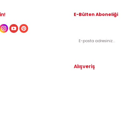
in!
E-Bülten Aboneliği
Kampanyalardan ve indirimli ürünl
Alışveriş
Yedek Parça
Mesafeli Satış Sözleşmesi
arça
Gizlilik ve Güvenlik
arça
İptal ve İade Şartları
Parça
Sıkça Sorulan Sorular
dek Parça
Katkı