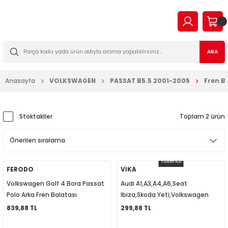
Geri Dön
Geri Dön
Geri Dön
Geri Dön
Geri Dön
Geri Dön
Geri Dön
Geri Dön
EN
N TİCARİ
I VE KATKILAR
MA
İLTRE BAKIM SETLERİ
ARA
2023
2016
Anasayfa
VOLKSWAGEN
PASSAT B5.5 2001-2005
Fren B
03
006
2022
003
14
003
Stoktakiler
Toplam 2 ürün
2009
2-2009
7
010
Tükendi
2013
2
a Forman
015
FERODO
VİKA
Volkswagen Golf 4 Bora Passat
Audi A1,A3,A4,A6,Seat
017
09
018
Polo Arka Fren Balatası
Ibiza,Skoda Yeti,Volkswagen
1J0698451
Passat,Golf Ön Fren Kaliper
839,88 TL
299,88 TL
2019
7
023
Tamir Kiti 8N0698471S1