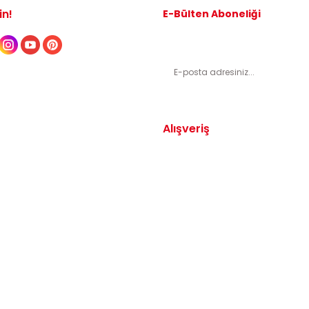
in!
E-Bülten Aboneliği
Kampanyalardan ve indirimli ürünl
Alışveriş
Yedek Parça
Mesafeli Satış Sözleşmesi
arça
Gizlilik ve Güvenlik
arça
İptal ve İade Şartları
Parça
Sıkça Sorulan Sorular
dek Parça
Katkı