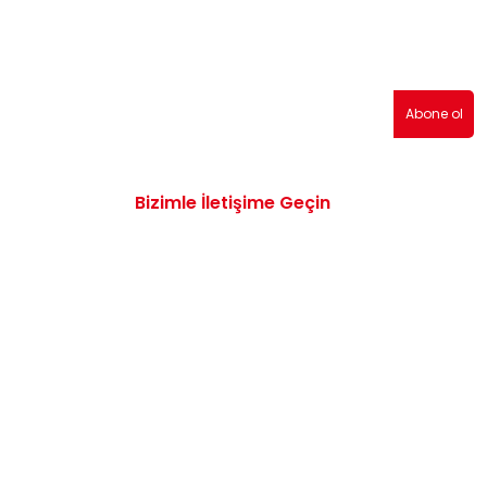
erden haberdar olmak için abone olabilirsiniz!
Abone ol
Bizimle İletişime Geçin
0532 172 47 19
info@vwaudiyedekparcam.com
Mimar Sinan, Çorum TR, Sanayi Sitesi 15.
Sk. no:13, 19100