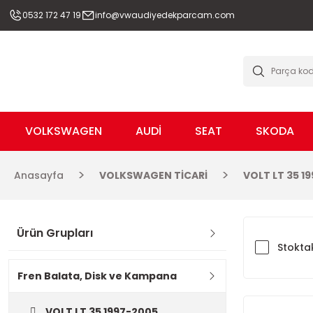
0532 172 47 19
info@vwaudiyedekparcam.com
VOLKSWAGEN
AUDİ
SEAT
SKODA
Anasayfa
VOLKSWAGEN TİCARİ
VOLT LT 35 1
Ürün Grupları
Stoktak
Fren Balata, Disk ve Kampana
VOLT LT 35 1997-2005