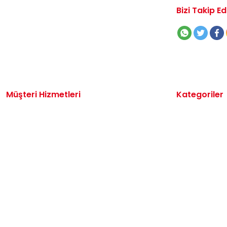
Bizi Takip Ed
Müşteri Hizmetleri
Kategoriler
İletişim
Volkswagen 
Sipariş Takibi
Audi Yedek P
Destek Talebi
Seat Yedek P
Kargo ve Teslimat
Skoda Yedek 
Alışveriş Sepetim
VW Ticari Ye
Hakkımızda
Motor Yağ & 
Oto Bakım