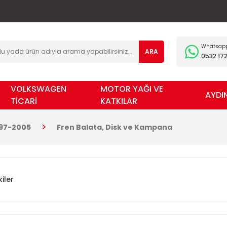
Whatsapp 
ARA
0532 172
VOLKSWAGEN
MOTOR YAĞI VE
AYDI
TİCARİ
KATKILAR
997-2005
Fren Balata, Disk ve Kampana
iler