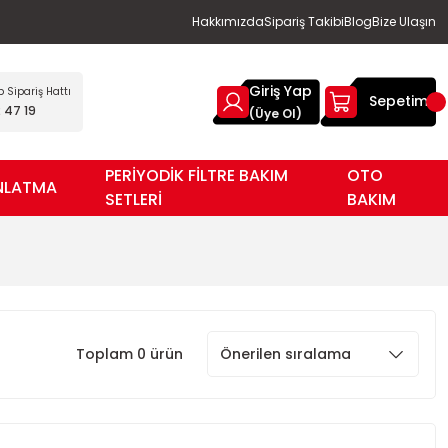
Hakkımızda
Sipariş Takibi
Blog
Bize Ulaşın
Giriş Yap
Sipariş Hattı
Sepetim
 47 19
(Üye Ol)
PERİYODİK FİLTRE BAKIM
OTO
NLATMA
SETLERİ
BAKIM
Toplam 0 ürün