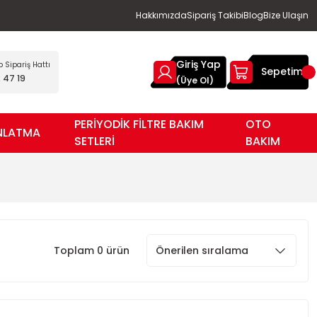
Hakkımızda
Sipariş Takibi
Blog
Bize Ulaşın
Giriş Yap
Sipariş Hattı
Sepetim
 47 19
(Üye Ol)
PERİYODİK FİLTRE BAKIM
OTO
NLATMA
SETLERİ
BAKIM
Toplam 0 ürün