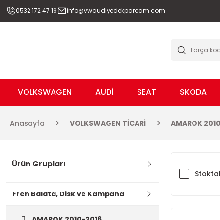
0532 172 47 19
info@vwaudiyedekparcam.com
VOLKSWAGEN
AUDİ
SEAT
SKODA
Anasayfa
VOLKSWAGEN TİCARİ
AMAROK 2010
Ürün Grupları
Stoktak
Fren Balata, Disk ve Kampana
AMAROK 2010-2016