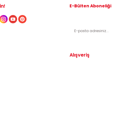
in!
E-Bülten Aboneliği
Kampanyalardan ve indirimli ürünl
Alışveriş
Yedek Parça
Mesafeli Satış Sözleşmesi
arça
Gizlilik ve Güvenlik
arça
İptal ve İade Şartları
Parça
Sıkça Sorulan Sorular
dek Parça
Katkı