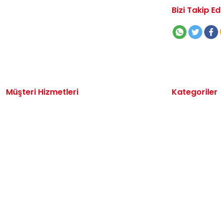
Bizi Takip Ed
Müşteri Hizmetleri
Kategoriler
İletişim
Volkswagen 
Sipariş Takibi
Audi Yedek P
Destek Talebi
Seat Yedek P
Kargo ve Teslimat
Skoda Yedek 
Alışveriş Sepetim
VW Ticari Ye
Hakkımızda
Motor Yağ & 
Oto Bakım