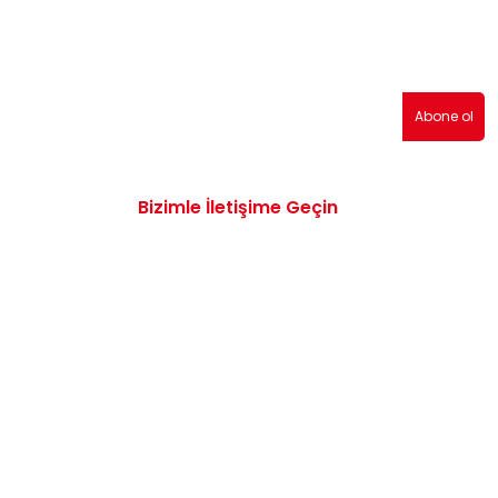
erden haberdar olmak için abone olabilirsiniz!
Abone ol
Bizimle İletişime Geçin
0532 172 47 19
info@vwaudiyedekparcam.com
Mimar Sinan, Çorum TR, Sanayi Sitesi 15.
Sk. no:13, 19100