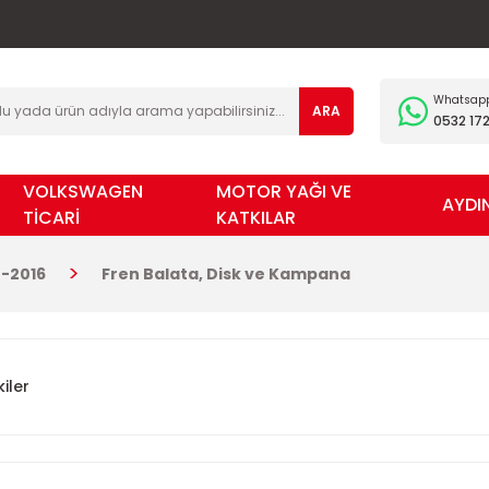
Whatsapp 
ARA
0532 172
VOLKSWAGEN
MOTOR YAĞI VE
AYDI
TİCARİ
KATKILAR
-2016
Fren Balata, Disk ve Kampana
iler