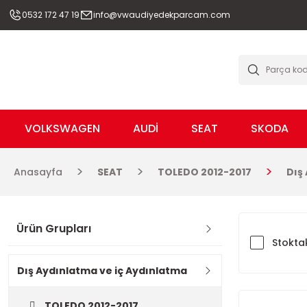
0532 172 47 19
info@vwaudiyedekparcam.com
VOLKSWAGEN
AUDİ
SEAT
SKODA
Anasayfa
SEAT
TOLEDO 2012-2017
Dış
Ürün Grupları
Stoktak
Dış Aydınlatma ve iç Aydınlatma
TOLEDO 2012-2017