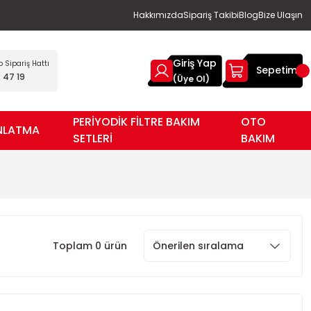
Hakkımızda
Sipariş Takibi
Blog
Bize Ulaşın
Giriş Yap
Sipariş Hattı
Sepetim
 47 19
(Üye Ol)
PERİYODİK FİLTRE BAKIM
OTO
NLATMA
SETLERİ
BAKIM
Toplam 0 ürün