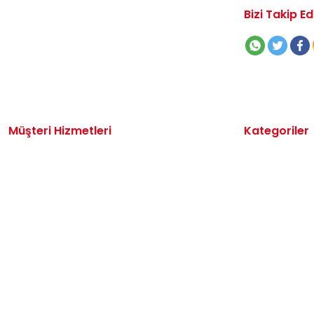
Bizi Takip Ed
Müşteri Hizmetleri
Kategoriler
İletişim
Volkswagen 
Sipariş Takibi
Audi Yedek P
Destek Talebi
Seat Yedek P
Kargo ve Teslimat
Skoda Yedek 
Alışveriş Sepetim
VW Ticari Ye
Hakkımızda
Motor Yağ & 
Oto Bakım