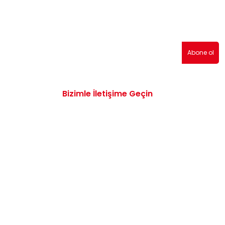
erden haberdar olmak için abone olabilirsiniz!
Abone ol
Bizimle İletişime Geçin
0532 172 47 19
info@vwaudiyedekparcam.com
Mimar Sinan, Çorum TR, Sanayi Sitesi 15.
Sk. no:13, 19100