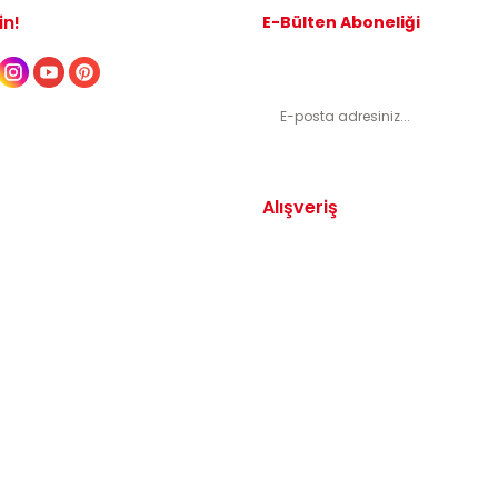
in!
E-Bülten Aboneliği
Kampanyalardan ve indirimli ürünl
Alışveriş
Yedek Parça
Mesafeli Satış Sözleşmesi
arça
Gizlilik ve Güvenlik
arça
İptal ve İade Şartları
Parça
Sıkça Sorulan Sorular
dek Parça
Katkı