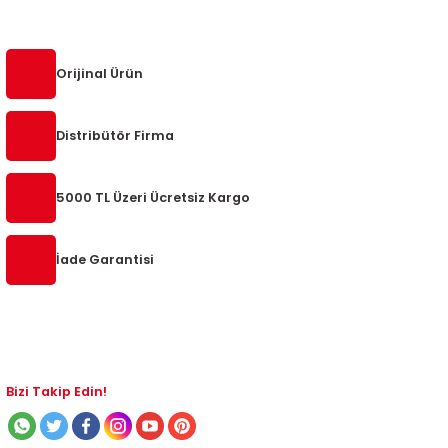
5-2018
0-2015
97-2005
019-2022
Orijinal Ürün
08-2012
2008
Distribütör Firma
2-2017
2014
5000 TL Üzeri Ücretsiz Kargo
9
2017
İade Garantisi
002
05
009
Bizi Takip Edin!
15