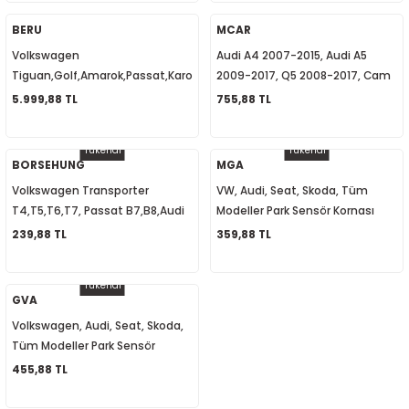
06F905115F
1
-2012
BERU
MCAR
Volkswagen
Audi A4 2007-2015, Audi A5
010
-2016
4
-2000
2015
Tiguan,Golf,Amarok,Passat,Karoq,Yeti,Leon,A3,A4,A5,A6
2009-2017, Q5 2008-2017, Cam
Kızdırma Bujisi Sensörlü
Açma Kapama Düğmesi 4lü
5.999,88 TL
755,88 TL
4
-2020
06
-2003
2018
03L905061G
8K0959851D
Tükendi
Tükendi
18
0-2024
12
-2009
-2022
BORSEHUNG
MGA
Volkswagen Transporter
VW, Audi, Seat, Skoda, Tüm
8-2011
20
-2013
4 1997-2003
T4,T5,T6,T7, Passat B7,B8,Audi
Modeller Park Sensör Kornası
A2,A3,A4,A5,A6 Yağ Basınç
942052 8E0919279
239,88 TL
359,88 TL
7-2000
2017
T5 2004-2009
Müşürü 038919081K
Tükendi
001-2005
2006
2021
6 2010-2015
GVA
Volkswagen, Audi, Seat, Skoda,
06-2010
2009
7
7 2015-2018
Tüm Modeller Park Sensör
Hoparlörü 8E0919279
455,88 TL
0-2014
017
06-2009
T8 2018-2023