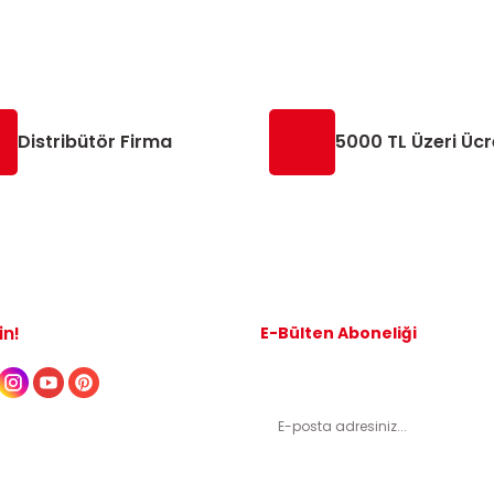
Distribütör Firma
5000 TL Üzeri Ücr
in!
E-Bülten Aboneliği
Kampanyalardan ve indirimli ürünl