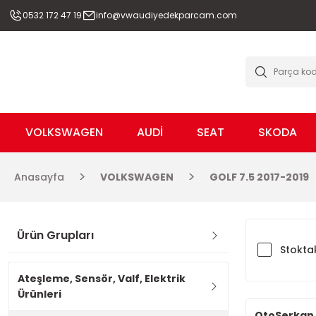
0532 172 47 19
info@vwaudiyedekparcam.com
VOLKSWAGEN
AUDİ
SEAT
SKODA
Anasayfa
VOLKSWAGEN
GOLF 7.5 2017-2019
Ürün Grupları
Stoktak
Ateşleme, Sensör, Valf, Elektrik
Ürünleri
OtoSerkan