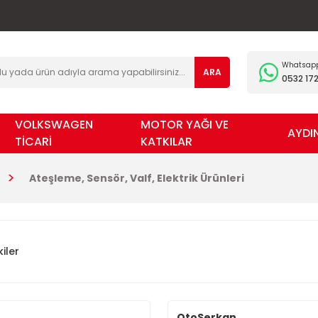
Whatsapp 
ARA
0532 172
VOLKSWAGEN
MOTOR YAĞI VE
AYDI
TİCARİ
KATKILAR
Ateşleme, Sensör, Valf, Elektrik Ürünleri
iler
OtoSerkan