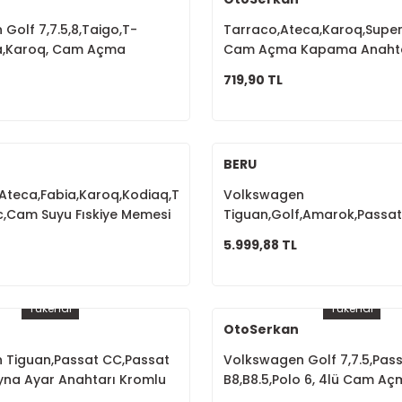
Golf 7,7.5,8,Taigo,T-
Tarraco,Ateca,Karoq,Super
a,Karoq, Cam Açma
Cam Açma Kapama Anahtar
htarı Tekli Kromlu
Kromlu 5G0959855F
719,90 TL
L
BERU
Ateca,Fabia,Karoq,Kodiaq,Tiguan,T-
Volkswagen
c,Cam Suyu Fıskiye Memesi
Tiguan,Golf,Amarok,Passat,
M0955986C
Kızdırma Bujisi Sensörlü 0
5.999,88 TL
Tükendi
Tükendi
OtoSerkan
 Tiguan,Passat CC,Passat
Volkswagen Golf 7,7.5,Pas
Ayna Ayar Anahtarı Kromlu
B8,B8.5,Polo 6, 4lü Cam 
atlanır 5K0959565A
Anahtarı Krom Kaplama 