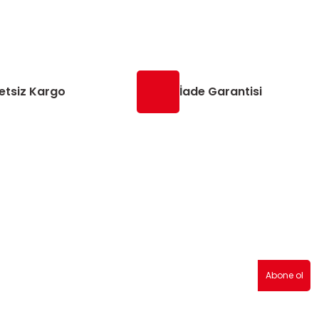
etsiz Kargo
İade Garantisi
erden haberdar olmak için abone olabilirsiniz!
Abone ol