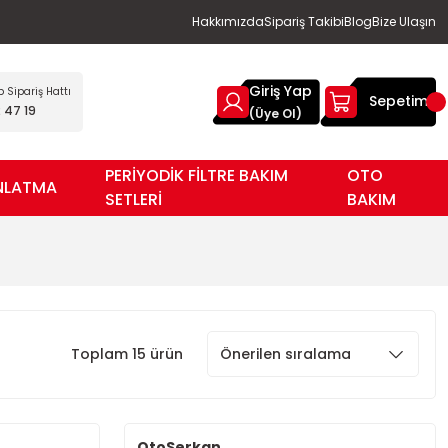
Hakkımızda
Sipariş Takibi
Blog
Bize Ulaşın
Giriş Yap
Sipariş Hattı
Sepetim
 47 19
(Üye Ol)
PERİYODİK FİLTRE BAKIM
OTO
NLATMA
SETLERİ
BAKIM
Toplam 15 ürün
OtoSerkan