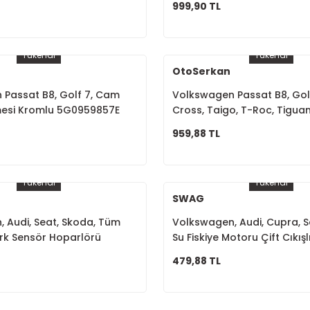
999,90 TL
Tükendi
Tükendi
OtoSerkan
Passat B8, Golf 7, Cam
Volkswagen Passat B8, Golf
si Kromlu 5G0959857E
Cross, Taigo, T-Roc, Tigu
Açma Anahtarı 4 lü 5G095
959,88 TL
Tükendi
Tükendi
SWAG
 Audi, Seat, Skoda, Tüm
Volkswagen, Audi, Cupra, S
rk Sensör Hoparlörü
Su Fiskiye Motoru Çift Cıkış
1T0955651A 1K6955651
479,88 TL