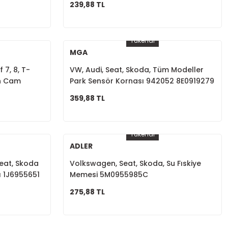
239,88 TL
Tükendi
MGA
 7, 8, T-
VW, Audi, Seat, Skoda, Tüm Modeller
an Cam
Park Sensör Kornası 942052 8E0919279
9857D
359,88 TL
Tükendi
ADLER
eat, Skoda
Volkswagen, Seat, Skoda, Su Fıskiye
lı 1J6955651
Memesi 5M0955985C
275,88 TL