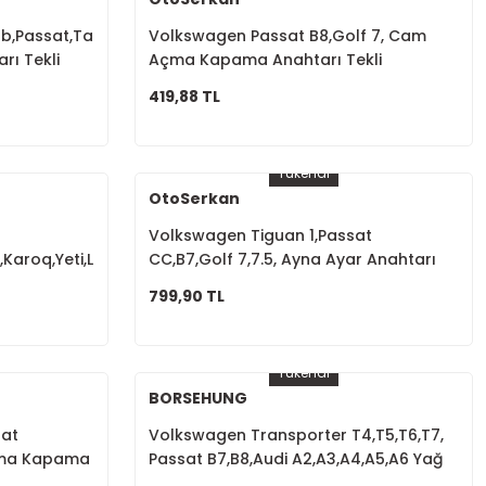
b,Passat,Taigo,Crafter,
Volkswagen Passat B8,Golf 7, Cam
ı Tekli
Açma Kapama Anahtarı Tekli
5G0959855M
419,88 TL
Tükendi
OtoSerkan
Volkswagen Tiguan 1,Passat
Karoq,Yeti,Leon,A3,A4,A5,A6
CC,B7,Golf 7,7.5, Ayna Ayar Anahtarı
3L905061G
Kromlu 5K1959565
799,90 TL
Tükendi
BORSEHUNG
sat
Volkswagen Transporter T4,T5,T6,T7,
Açma Kapama
Passat B7,B8,Audi A2,A3,A4,A5,A6 Yağ
5G0959857C
Basınç Müşürü 038919081K