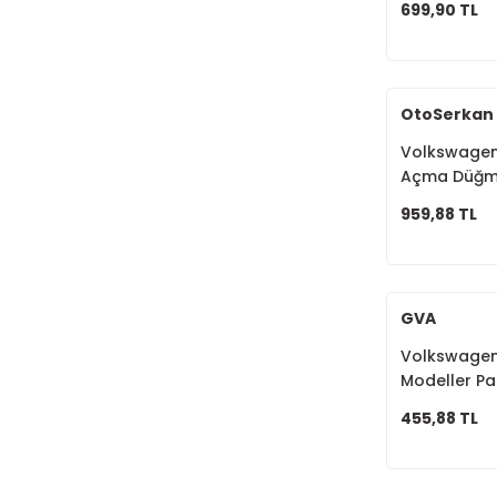
699,90 TL
OtoSerkan
Volkswagen 
Açma Düğme
959,88 TL
GVA
Volkswagen,
Modeller Pa
8E0919279
455,88 TL