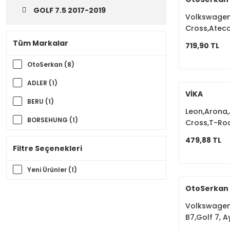
GOLF 7.5 2017-2019
Volkswagen 
Cross,Atec
Kapama Ana
Tüm Markalar
719,90 TL
5G0959855
OtoSerkan (8)
ADLER (1)
VİKA
BERU (1)
Leon,Arona,
BORSEHUNG (1)
Cross,T-Ro
Isıtmalı 5
GVA (1)
479,88 TL
Filtre Seçenekleri
MGA (1)
Yeni Ürünler (1)
SWAG (1)
OtoSerkan
VİKA (1)
Volkswagen
B7,Golf 7, 
Otomatik K