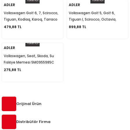
Tükendi
Tükendi
ADLER
ADLER
Volkswagen Golf 6, 7, Scirocco,
Volkswagen Golf 5, Golf 6,
Tiguan, Kodiaq, Karoq, Tarraco
Tiguan I, Scirocco, Octavia,
Su Fıskiye Memesi Isıtmalı
SuperB, Sinyal Selektör Kolu
479,88 TL
899,88 TL
5M0955986C
1K0953513E
Tükendi
ADLER
Volkswagen, Seat, Skoda, Su
Fıskiye Memesi 5M0955985C
275,88 TL
Orijinal Ürün
Distribütör Firma