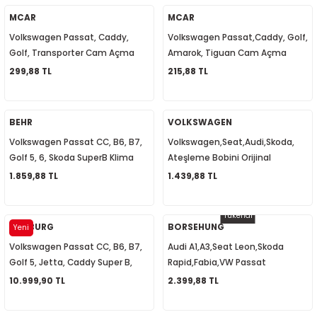
8
MCAR
MCAR
Volkswagen Passat, Caddy,
Volkswagen Passat,Caddy, Golf,
24
Golf, Transporter Cam Açma
Amarok, Tiguan Cam Açma
Kapama Anahtarı Çiftli
Kapama Anahtarı Yolcu Tarafı
299,88 TL
215,88 TL
 1995-2002
1K3959857
Tekli 7L6959855B
08-2014
BEHR
VOLKSWAGEN
Volkswagen Passat CC, B6, B7,
Volkswagen,Seat,Audi,Skoda,
4-2018
Golf 5, 6, Skoda SuperB Klima
Ateşleme Bobini Orijinal
Müşürü 1K0959126A
036905715F
1.859,88 TL
1.439,88 TL
Tükendi
PIERBURG
BORSEHUNG
Yeni
Volkswagen Passat CC, B6, B7,
Audi A1,A3,Seat Leon,Skoda
Golf 5, Jetta, Caddy Super B,
Rapid,Fabia,VW Passat
Octavia Egr Valf Soğutuculu
B6,B7,CC,Benzin Pompa Rölesi
10.999,90 TL
2.399,88 TL
2017
03L131512DQ
Kablolu 1K0906093F