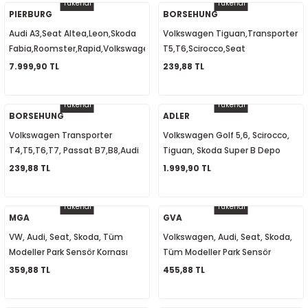
Tükendi
Tükendi
PIERBURG
BORSEHUNG
Audi A3,Seat Altea,Leon,Skoda
Volkswagen Tiguan,Transporter
2-2020
Fabia,Roomster,Rapid,Volkswagen
T5,T6,Scirocco,Seat
Caddy,Amarok, Yağ Pompası
Leon,Ibiza,A3,A4,A6, Yağ Basınç
7.999,90 TL
239,88 TL
-
03L115105B
Müşürü 06A919081A
Tükendi
Tükendi
BORSEHUNG
ADLER
Volkswagen Transporter
Volkswagen Golf 5,6, Scirocco,
T4,T5,T6,T7, Passat B7,B8,Audi
Tiguan, Skoda Super B Depo
A2,A3,A4,A5,A6 Yağ Basınç
Kapak Açma Motoru
239,88 TL
1.999,90 TL
Müşürü 038919081K
5N0810773D
Tükendi
Tükendi
MGA
GVA
VW, Audi, Seat, Skoda, Tüm
Volkswagen, Audi, Seat, Skoda,
Modeller Park Sensör Kornası
Tüm Modeller Park Sensör
942052 8E0919279
Hoparlörü 8E0919279
359,88 TL
455,88 TL