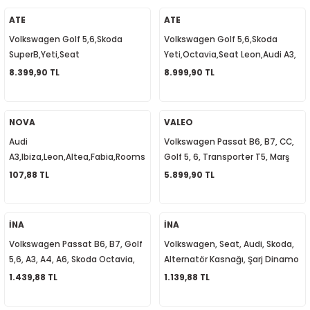
5-2018
0-2015
97-2005
ATE
ATE
Volkswagen Golf 5,6,Skoda
Volkswagen Golf 5,6,Skoda
019-2022
SuperB,Yeti,Seat
Yeti,Octavia,Seat Leon,Audi A3,
Leon,Altea,Audi A3, Fren Servosu
Fren Servosu Westinghouse
8.399,90 TL
8.999,90 TL
08-2012
2008
Westinghouse 1K1614106AB
1K1614106AA
2-2017
2014
NOVA
VALEO
Audi
Volkswagen Passat B6, B7, CC,
9
2017
A3,Ibiza,Leon,Altea,Fabia,Roomster,Super
Golf 5, 6, Transporter T5, Marş
B,Golf 4,Silecek Cam Suyu
Motoru 1.1 KW 02Z911023E
107,88 TL
5.899,90 TL
002
Fıskiye Memesi 3B9955985A
05
İNA
İNA
Volkswagen Passat B6, B7, Golf
Volkswagen, Seat, Audi, Skoda,
009
5,6, A3, A4, A6, Skoda Octavia,
Alternatör Kasnağı, Şarj Dinamo
Super B Alternatör Kasnağı
Kasnağı 022903119C
1.439,88 TL
1.139,88 TL
15
06B903119B