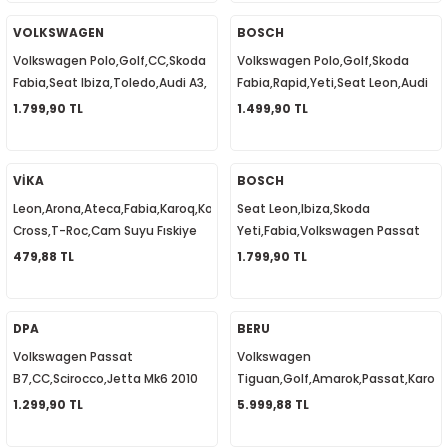
06F905115F
Bujisi 101905626
1
-2012
VOLKSWAGEN
BOSCH
Volkswagen Polo,Golf,CC,Skoda
Volkswagen Polo,Golf,Skoda
010
-2016
4
-2000
2015
Fabia,Seat Ibiza,Toledo,Audi A3,
Fabia,Rapid,Yeti,Seat Leon,Audi
Eksantrik Devir Sensörü
A3,Q7, Eksantrik Devir Sensörü
1.799,90 TL
1.499,90 TL
4
-2020
06
-2003
2018
030907601EQ
030907601C
18
0-2024
12
-2009
-2022
VİKA
BOSCH
Leon,Arona,Ateca,Fabia,Karoq,Kodiaq,Tiguan,T-
Seat Leon,Ibiza,Skoda
8-2011
20
-2013
4 1997-2003
Cross,T-Roc,Cam Suyu Fıskiye
Yeti,Fabia,Volkswagen Passat
Memesi Isıtmalı 5M0955986C
B6,Golf 6,Kızdırma Bujisi Zaman
479,88 TL
1.799,90 TL
7-2000
2017
T5 2004-2009
Rölesi 038907281D
001-2005
2006
2021
6 2010-2015
DPA
BERU
Volkswagen Passat
Volkswagen
06-2010
2009
7
7 2015-2018
B7,CC,Scirocco,Jetta Mk6 2010
Tiguan,Golf,Amarok,Passat,Karoq,
sonrası, Sağ Ayna Sinyali
Kızdırma Bujisi Sensörlü
1.299,90 TL
5.999,88 TL
0-2014
017
06-2009
T8 2018-2023
Aydınlatmalı 3C8949102E
03L905061G