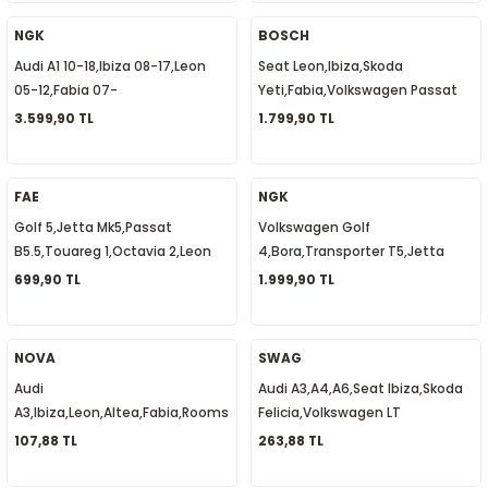
1
-2012
NGK
BOSCH
Audi A1 10-18,Ibiza 08-17,Leon
Seat Leon,Ibiza,Skoda
010
-2016
4
-2000
2015
05-12,Fabia 07-
Yeti,Fabia,Volkswagen Passat
14,Yeti,Caddy,Polo, Buji Kablo
B6,Golf 6,Kızdırma Bujisi Zaman
3.599,90 TL
1.799,90 TL
4
-2020
06
-2003
2018
Takımı 03F905409B
Rölesi 038907281D
18
0-2024
12
-2009
-2022
FAE
NGK
Golf 5,Jetta Mk5,Passat
Volkswagen Golf
8-2011
20
-2013
4 1997-2003
B5.5,Touareg 1,Octavia 2,Leon
4,Bora,Transporter T5,Jetta
2,Audi A3,A4,A6,Q7, Fren Müşürü
Mk6,Passat B5,A3,Leon, Buji
699,90 TL
1.999,90 TL
7-2000
2017
T5 2004-2009
3B0945511B
Kablosu Takım 06A905409A
001-2005
2006
2021
6 2010-2015
NOVA
SWAG
Audi
Audi A3,A4,A6,Seat Ibiza,Skoda
06-2010
2009
7
7 2015-2018
A3,Ibiza,Leon,Altea,Fabia,Roomster,Super
Felicia,Volkswagen LT
B,Golf 4,Silecek Cam Suyu
35,T3,T4,Passat B5 Yağ Basınç
107,88 TL
263,88 TL
0-2014
017
06-2009
T8 2018-2023
Fıskiye Memesi 3B9955985A
Müşürü 068919081A