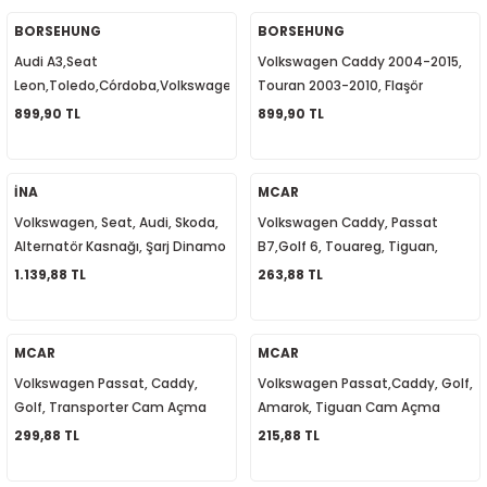
5-2018
0-2015
97-2005
BORSEHUNG
BORSEHUNG
Audi A3,Seat
Volkswagen Caddy 2004-2015,
019-2022
Leon,Toledo,Córdoba,Volkswagen
Touran 2003-2010, Flaşör
Bora,Golf 4, Polo 3, Caddy 3, Fan
Anahtarı 1T0953509
899,90 TL
899,90 TL
08-2012
2008
Müşürü 1H0959481B
2-2017
2014
İNA
MCAR
Volkswagen, Seat, Audi, Skoda,
Volkswagen Caddy, Passat
9
2017
Alternatör Kasnağı, Şarj Dinamo
B7,Golf 6, Touareg, Tiguan,
Kasnağı 022903119C
Cam Açma Kapama Anahtarı
1.139,88 TL
263,88 TL
002
Tekli Kromlu 5K0959855
05
MCAR
MCAR
Volkswagen Passat, Caddy,
Volkswagen Passat,Caddy, Golf,
009
Golf, Transporter Cam Açma
Amarok, Tiguan Cam Açma
Kapama Anahtarı Çiftli
Kapama Anahtarı Yolcu Tarafı
299,88 TL
215,88 TL
15
1K3959857
Tekli 7L6959855B