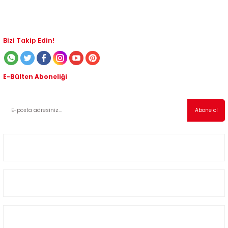
Bizi Takip Edin!
E-Bülten Aboneliği
Kampanyalardan ve indirimli ürünlerden haberdar olmak için abone olabilirsiniz!
Abone ol
Müşteri Hizmetleri
Kategoriler
Alışveriş