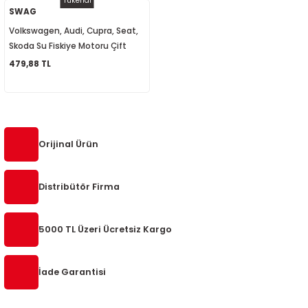
Tükendi
SWAG
Volkswagen, Audi, Cupra, Seat,
Skoda Su Fiskiye Motoru Çift
Cıkışlı 1J6955651 1T0955651A
479,88 TL
1K6955651
Orijinal Ürün
Distribütör Firma
5000 TL Üzeri Ücretsiz Kargo
İade Garantisi