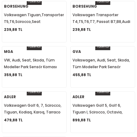
Tükendi
Tükendi
BORSEHUNG
BORSEHUNG
Volkswagen Tiguan,Transporter
Volkswagen Transporter
2-2020
T5,T6,Scirocco,Seat
T4,T5,T6,T7, Passat B7,B8,Audi
Leon,Ibiza,A3,A4,A6, Yağ Basınç
A2,A3,A4,A5,A6 Yağ Basınç
239,88 TL
239,88 TL
-
Müşürü 06A919081A
Müşürü 038919081K
Tükendi
Tükendi
MGA
GVA
VW, Audi, Seat, Skoda, Tüm
Volkswagen, Audi, Seat, Skoda,
Modeller Park Sensör Kornası
Tüm Modeller Park Sensör
942052 8E0919279
Hoparlörü 8E0919279
359,88 TL
455,88 TL
Tükendi
Tükendi
ADLER
ADLER
Volkswagen Golf 6, 7, Scirocco,
Volkswagen Golf 5, Golf 6,
Tiguan, Kodiaq, Karoq, Tarraco
Tiguan I, Scirocco, Octavia,
Su Fıskiye Memesi Isıtmalı
SuperB, Sinyal Selektör Kolu
479,88 TL
899,88 TL
5M0955986C
1K0953513E