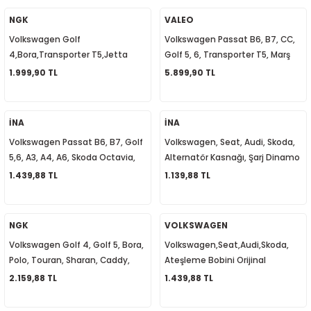
5-2018
0-2015
97-2005
NGK
VALEO
Volkswagen Golf
Volkswagen Passat B6, B7, CC,
019-2022
4,Bora,Transporter T5,Jetta
Golf 5, 6, Transporter T5, Marş
Mk6,Passat B5,A3,Leon, Buji
Motoru 1.1 KW 02Z911023E
1.999,90 TL
5.899,90 TL
08-2012
2008
Kablosu Takım 06A905409A
2-2017
2014
İNA
İNA
Volkswagen Passat B6, B7, Golf
Volkswagen, Seat, Audi, Skoda,
9
2017
5,6, A3, A4, A6, Skoda Octavia,
Alternatör Kasnağı, Şarj Dinamo
Super B Alternatör Kasnağı
Kasnağı 022903119C
1.439,88 TL
1.139,88 TL
002
06B903119B
05
NGK
VOLKSWAGEN
Volkswagen Golf 4, Golf 5, Bora,
Volkswagen,Seat,Audi,Skoda,
009
Polo, Touran, Sharan, Caddy,
Ateşleme Bobini Orijinal
Toledo, İbiza, Altea, A3, A4
036905715F
2.159,88 TL
1.439,88 TL
15
Ateşleme Bobini AKL-AVU-BFQ-
BGU-AHW 48010 032905106E