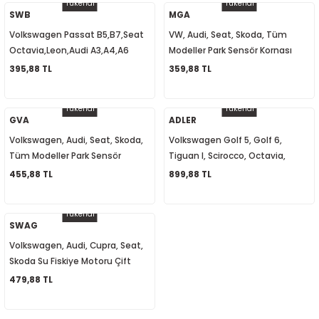
Tükendi
Tükendi
SWB
MGA
Volkswagen Passat B5,B7,Seat
VW, Audi, Seat, Skoda, Tüm
2-2020
Octavia,Leon,Audi A3,A4,A6
Modeller Park Sensör Kornası
Bagaj Kilit Motoru 1M0959781A
942052 8E0919279
395,88 TL
359,88 TL
-
Tükendi
Tükendi
GVA
ADLER
Volkswagen, Audi, Seat, Skoda,
Volkswagen Golf 5, Golf 6,
Tüm Modeller Park Sensör
Tiguan I, Scirocco, Octavia,
Hoparlörü 8E0919279
SuperB, Sinyal Selektör Kolu
455,88 TL
899,88 TL
1K0953513E
Tükendi
SWAG
Volkswagen, Audi, Cupra, Seat,
Skoda Su Fiskiye Motoru Çift
Cıkışlı 1J6955651 1T0955651A
479,88 TL
1K6955651