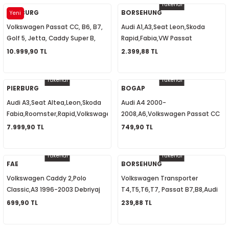
Tükendi
8
PIERBURG
BORSEHUNG
Yeni
Volkswagen Passat CC, B6, B7,
Audi A1,A3,Seat Leon,Skoda
24
Golf 5, Jetta, Caddy Super B,
Rapid,Fabia,VW Passat
Octavia Egr Valf Soğutuculu
B6,B7,CC,Benzin Pompa Rölesi
10.999,90 TL
2.399,88 TL
 1995-2002
03L131512DQ
Kablolu 1K0906093F
08-2014
Tükendi
Tükendi
PIERBURG
BOGAP
Audi A3,Seat Altea,Leon,Skoda
Audi A4 2000-
4-2018
Fabia,Roomster,Rapid,Volkswagen
2008,A6,Volkswagen Passat CC
Caddy,Amarok, Yağ Pompası
2008-2016, Su Fıskiye Memesi
7.999,90 TL
749,90 TL
03L115105B
Isıtmalı Sağ 8J0955988G
Tükendi
Tükendi
FAE
BORSEHUNG
Volkswagen Caddy 2,Polo
Volkswagen Transporter
Classic,A3 1996-2003 Debriyaj
T4,T5,T6,T7, Passat B7,B8,Audi
Pedal Müşürü 1H0927189D
A2,A3,A4,A5,A6 Yağ Basınç
699,90 TL
239,88 TL
2017
Müşürü 038919081K