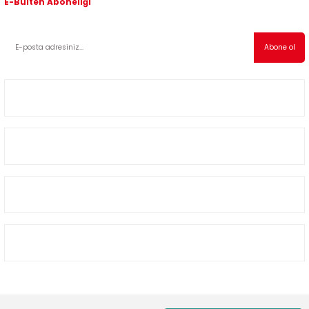
E-Bülten Aboneliği
Kampanyalardan ve indirimli ürünlerden haberdar olmak için abone olabilirsiniz!
Abone ol
Müşteri Hizmetleri
Kategoriler
Alışveriş
Bizimle İletişime Geçin