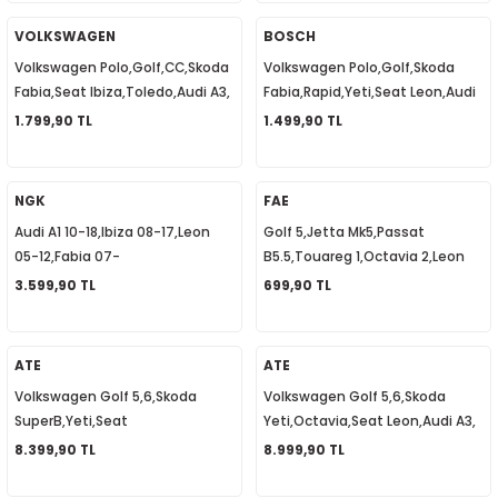
06F905115F
Bujisi 101905626
1
-2012
VOLKSWAGEN
BOSCH
Volkswagen Polo,Golf,CC,Skoda
Volkswagen Polo,Golf,Skoda
010
-2016
4
-2000
2015
Fabia,Seat Ibiza,Toledo,Audi A3,
Fabia,Rapid,Yeti,Seat Leon,Audi
Eksantrik Devir Sensörü
A3,Q7, Eksantrik Devir Sensörü
1.799,90 TL
1.499,90 TL
4
-2020
06
-2003
2018
030907601EQ
030907601C
18
0-2024
12
-2009
-2022
NGK
FAE
Audi A1 10-18,Ibiza 08-17,Leon
Golf 5,Jetta Mk5,Passat
8-2011
20
-2013
4 1997-2003
05-12,Fabia 07-
B5.5,Touareg 1,Octavia 2,Leon
14,Yeti,Caddy,Polo, Buji Kablo
2,Audi A3,A4,A6,Q7, Fren Müşürü
3.599,90 TL
699,90 TL
7-2000
2017
T5 2004-2009
Takımı 03F905409B
3B0945511B
001-2005
2006
2021
6 2010-2015
ATE
ATE
Volkswagen Golf 5,6,Skoda
Volkswagen Golf 5,6,Skoda
06-2010
2009
7
7 2015-2018
SuperB,Yeti,Seat
Yeti,Octavia,Seat Leon,Audi A3,
Leon,Altea,Audi A3, Fren Servosu
Fren Servosu Westinghouse
8.399,90 TL
8.999,90 TL
0-2014
017
06-2009
T8 2018-2023
Westinghouse 1K1614106AB
1K1614106AA