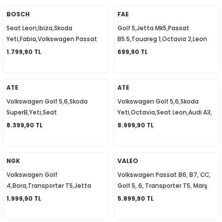
5-2018
0-2015
97-2005
BOSCH
FAE
Seat Leon,Ibiza,Skoda
Golf 5,Jetta Mk5,Passat
019-2022
Yeti,Fabia,Volkswagen Passat
B5.5,Touareg 1,Octavia 2,Leon
B6,Golf 6,Kızdırma Bujisi Zaman
2,Audi A3,A4,A6,Q7, Fren Müşürü
1.799,90 TL
699,90 TL
08-2012
2008
Rölesi 038907281D
3B0945511B
2-2017
2014
ATE
ATE
Volkswagen Golf 5,6,Skoda
Volkswagen Golf 5,6,Skoda
9
2017
SuperB,Yeti,Seat
Yeti,Octavia,Seat Leon,Audi A3,
Leon,Altea,Audi A3, Fren Servosu
Fren Servosu Westinghouse
8.399,90 TL
8.999,90 TL
002
Westinghouse 1K1614106AB
1K1614106AA
05
NGK
VALEO
Volkswagen Golf
Volkswagen Passat B6, B7, CC,
009
4,Bora,Transporter T5,Jetta
Golf 5, 6, Transporter T5, Marş
Mk6,Passat B5,A3,Leon, Buji
Motoru 1.1 KW 02Z911023E
1.999,90 TL
5.899,90 TL
15
Kablosu Takım 06A905409A