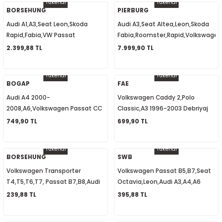
Tükendi
Tükendi
BORSEHUNG
PIERBURG
Audi A1,A3,Seat Leon,Skoda
Audi A3,Seat Altea,Leon,Skoda
2-2020
Rapid,Fabia,VW Passat
Fabia,Roomster,Rapid,Volkswagen
B6,B7,CC,Benzin Pompa Rölesi
Caddy,Amarok, Yağ Pompası
2.399,88 TL
7.999,90 TL
-
Kablolu 1K0906093F
03L115105B
Tükendi
Tükendi
BOGAP
FAE
Audi A4 2000-
Volkswagen Caddy 2,Polo
2008,A6,Volkswagen Passat CC
Classic,A3 1996-2003 Debriyaj
2008-2016, Su Fıskiye Memesi
Pedal Müşürü 1H0927189D
749,90 TL
699,90 TL
Isıtmalı Sağ 8J0955988G
Tükendi
Tükendi
BORSEHUNG
SWB
Volkswagen Transporter
Volkswagen Passat B5,B7,Seat
T4,T5,T6,T7, Passat B7,B8,Audi
Octavia,Leon,Audi A3,A4,A6
A2,A3,A4,A5,A6 Yağ Basınç
Bagaj Kilit Motoru 1M0959781A
239,88 TL
395,88 TL
Müşürü 038919081K