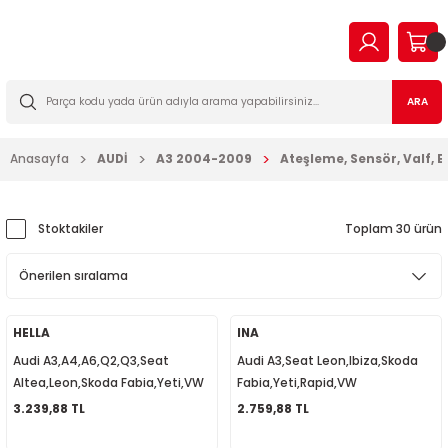
Geri Dön
Geri Dön
Geri Dön
Geri Dön
Geri Dön
Geri Dön
Geri Dön
Geri Dön
EN
N TİCARİ
I VE KATKILAR
MA
İLTRE BAKIM SETLERİ
ARA
2023
2016
Anasayfa
AUDİ
A3 2004-2009
Ateşleme, Sensör, Valf, E
03
006
2022
003
14
003
Stoktakiler
Toplam 30 ürün
2009
2-2009
7
010
2013
2
a Forman
015
HELLA
INA
Audi A3,A4,A6,Q2,Q3,Seat
Audi A3,Seat Leon,Ibiza,Skoda
017
09
018
Altea,Leon,Skoda Fabia,Yeti,VW
Fabia,Yeti,Rapid,VW
Golf,Polo, Yağ Seviye Sensörü
Polo,Golf,Passat CC Eksantrik
3.239,88 TL
2.759,88 TL
2019
7
023
04L907660C
Sensörü 03C906455A