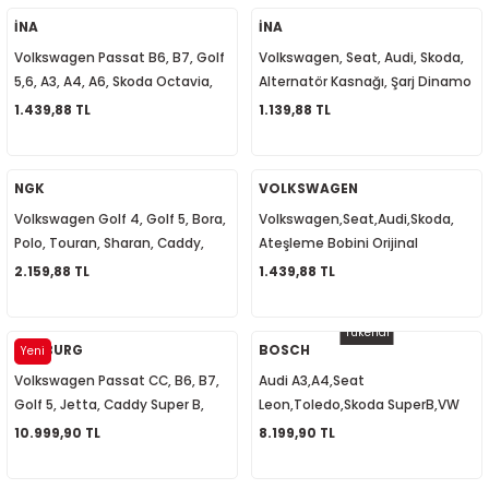
8
İNA
İNA
Volkswagen Passat B6, B7, Golf
Volkswagen, Seat, Audi, Skoda,
24
5,6, A3, A4, A6, Skoda Octavia,
Alternatör Kasnağı, Şarj Dinamo
Super B Alternatör Kasnağı
Kasnağı 022903119C
1.439,88 TL
1.139,88 TL
 1995-2002
06B903119B
08-2014
NGK
VOLKSWAGEN
Volkswagen Golf 4, Golf 5, Bora,
Volkswagen,Seat,Audi,Skoda,
4-2018
Polo, Touran, Sharan, Caddy,
Ateşleme Bobini Orijinal
Toledo, İbiza, Altea, A3, A4
036905715F
2.159,88 TL
1.439,88 TL
Ateşleme Bobini AKL-AVU-BFQ-
BGU-AHW 48010 032905106E
Tükendi
PIERBURG
BOSCH
Yeni
Volkswagen Passat CC, B6, B7,
Audi A3,A4,Seat
Golf 5, Jetta, Caddy Super B,
Leon,Toledo,Skoda SuperB,VW
Octavia Egr Valf Soğutuculu
Bora,Golf 4,Transporter T4,
10.999,90 TL
8.199,90 TL
2017
03L131512DQ
Hava Akış Metresi 06A906461B