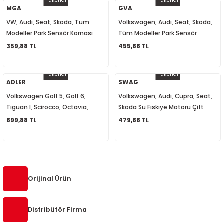
Tükendi
Tükendi
MGA
GVA
VW, Audi, Seat, Skoda, Tüm
Volkswagen, Audi, Seat, Skoda,
Modeller Park Sensör Kornası
Tüm Modeller Park Sensör
942052 8E0919279
Hoparlörü 8E0919279
359,88 TL
455,88 TL
Tükendi
Tükendi
ADLER
SWAG
Volkswagen Golf 5, Golf 6,
Volkswagen, Audi, Cupra, Seat,
Tiguan I, Scirocco, Octavia,
Skoda Su Fiskiye Motoru Çift
SuperB, Sinyal Selektör Kolu
Cıkışlı 1J6955651 1T0955651A
899,88 TL
479,88 TL
1K0953513E
1K6955651
Orijinal Ürün
Distribütör Firma