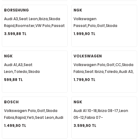
1
-2012
BORSEHUNG
NGK
Audi A3,Seat Leon,Ibiza,Skoda
Volkswagen
010
-2016
4
-2000
2015
Rapid,Roomster,VW Polo,Passat
Passat,Polo,Golf,Skoda
B6,Jetta, Yağ Pompası 30 Diş
Yeti,Seat Leon,Altea,Audi
3.599,88 TL
1.999,90 TL
4
-2020
06
-2003
2018
03C115105N
A3,A4,A6, Ateşleme Bobini
06F905115F
18
0-2024
12
-2009
-2022
NGK
VOLKSWAGEN
Audi A1,A3,Seat
Volkswagen Polo,Golf,CC,Skoda
8-2011
20
-2013
4 1997-2003
Leon,Toledo,Skoda
Fabia,Seat Ibiza,Toledo,Audi A3,
Yeti,Rapid,Volkswagen
Eksantrik Devir Sensörü
599,88 TL
1.799,90 TL
7-2000
2017
T5 2004-2009
Golf,Passat,Jetta,Ateşleme
030907601EQ
Bujisi 101905626
001-2005
2006
2021
6 2010-2015
BOSCH
NGK
Volkswagen Polo,Golf,Skoda
Audi A1 10-18,Ibiza 08-17,Leon
06-2010
2009
7
7 2015-2018
Fabia,Rapid,Yeti,Seat Leon,Audi
05-12,Fabia 07-
A3,Q7, Eksantrik Devir Sensörü
14,Yeti,Caddy,Polo, Buji Kablo
1.499,90 TL
3.599,90 TL
0-2014
017
06-2009
T8 2018-2023
030907601C
Takımı 03F905409B