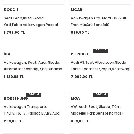
2E0959877J
1
-2012
BOSCH
MCAR
Seat Leon,Ibiza,Skoda
Volkswagen Crafter 2006-2016
010
-2016
4
-2000
2015
Yeti,Fabia,Volkswagen Passat
Fren Müşürü Sensörlü
B6,Golf 6,Kızdırma Bujisi Zaman
2E0945515C
1.799,90 TL
999,90 TL
4
-2020
06
-2003
2018
Rölesi 038907281D
Tükendi
18
0-2024
12
-2009
-2022
İNA
PIERBURG
Volkswagen, Seat, Audi, Skoda,
Audi A3,Seat Altea,Leon,Skoda
8-2011
20
-2013
4 1997-2003
Alternatör Kasnağı, Şarj Dinamo
Fabia,Roomster,Rapid,Volkswagen
Kasnağı 022903119C
Caddy,Amarok, Yağ Pompası
1.139,88 TL
7.999,90 TL
7-2000
2017
T5 2004-2009
03L115105B
Tükendi
Tükendi
001-2005
2006
2021
6 2010-2015
BORSEHUNG
MGA
Volkswagen Transporter
VW, Audi, Seat, Skoda, Tüm
06-2010
2009
7
7 2015-2018
T4,T5,T6,T7, Passat B7,B8,Audi
Modeller Park Sensör Kornası
A2,A3,A4,A5,A6 Yağ Basınç
942052 8E0919279
239,88 TL
359,88 TL
0-2014
017
06-2009
T8 2018-2023
Müşürü 038919081K