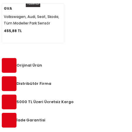
Tükendi
5-2018
0-2015
97-2005
GVA
Volkswagen, Audi, Seat, Skoda,
019-2022
Tüm Modeller Park Sensör
Hoparlörü 8E0919279
455,88 TL
08-2012
2008
2-2017
2014
9
2017
Orijinal Ürün
002
Distribütör Firma
05
5000 TL Üzeri Ücretsiz Kargo
009
İade Garantisi
15