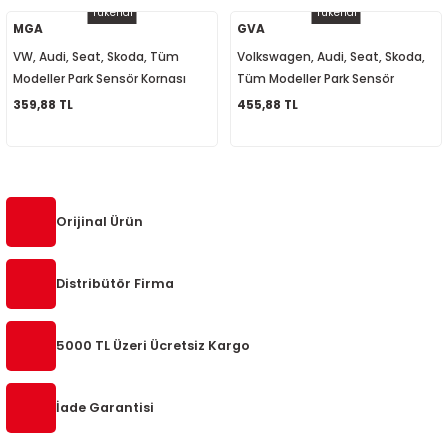
Tükendi
Tükendi
5-2018
0-2015
97-2005
MGA
GVA
VW, Audi, Seat, Skoda, Tüm
Volkswagen, Audi, Seat, Skoda,
019-2022
Modeller Park Sensör Kornası
Tüm Modeller Park Sensör
942052 8E0919279
Hoparlörü 8E0919279
359,88 TL
455,88 TL
08-2012
2008
2-2017
2014
9
2017
Orijinal Ürün
002
Distribütör Firma
05
5000 TL Üzeri Ücretsiz Kargo
009
İade Garantisi
15