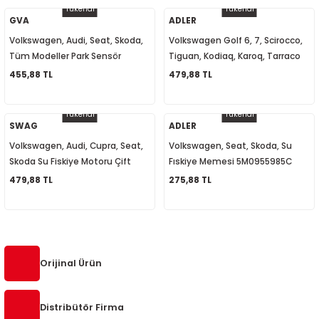
Tükendi
Tükendi
5-2018
0-2015
97-2005
GVA
ADLER
Volkswagen, Audi, Seat, Skoda,
Volkswagen Golf 6, 7, Scirocco,
019-2022
Tüm Modeller Park Sensör
Tiguan, Kodiaq, Karoq, Tarraco
Hoparlörü 8E0919279
Su Fıskiye Memesi Isıtmalı
455,88 TL
479,88 TL
08-2012
2008
5M0955986C
Tükendi
Tükendi
2-2017
2014
SWAG
ADLER
Volkswagen, Audi, Cupra, Seat,
Volkswagen, Seat, Skoda, Su
9
2017
Skoda Su Fiskiye Motoru Çift
Fıskiye Memesi 5M0955985C
Cıkışlı 1J6955651 1T0955651A
479,88 TL
275,88 TL
002
1K6955651
05
009
Orijinal Ürün
15
Distribütör Firma