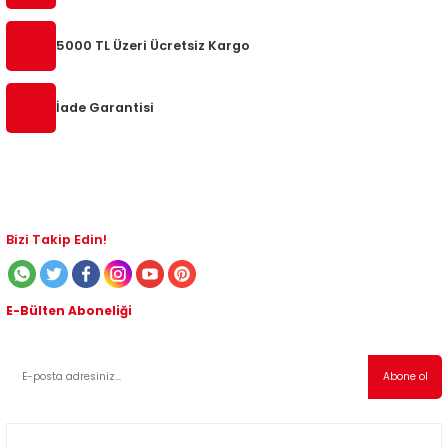
8
5000 TL Üzeri Ücretsiz Kargo
24
İade Garantisi
 1995-2002
08-2014
4-2018
Bizi Takip Edin!
E-Bülten Aboneliği
Kampanyalardan ve indirimli ürünlerden haberdar olmak için abone olabilirsiniz!
Abone ol
2017