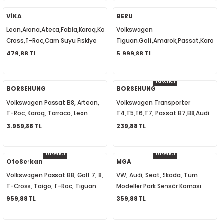
5G0959855L
1
-2012
VİKA
BERU
Leon,Arona,Ateca,Fabia,Karoq,Kodiaq,Tiguan,T-
Volkswagen
010
-2016
4
-2000
2015
Cross,T-Roc,Cam Suyu Fıskiye
Tiguan,Golf,Amarok,Passat,Karoq,
Memesi Isıtmalı 5M0955986C
Kızdırma Bujisi Sensörlü
479,88 TL
5.999,88 TL
4
-2020
06
-2003
2018
03L905061G
Tükendi
18
0-2024
12
-2009
-2022
BORSEHUNG
BORSEHUNG
Volkswagen Passat B8, Arteon,
Volkswagen Transporter
8-2011
20
-2013
4 1997-2003
T-Roc, Karoq, Tarraco, Leon
T4,T5,T6,T7, Passat B7,B8,Audi
Hava Akış Metre (Debimetre)
A2,A3,A4,A5,A6 Yağ Basınç
3.959,88 TL
239,88 TL
7-2000
2017
T5 2004-2009
04L906461B
Müşürü 038919081K
Tükendi
Tükendi
001-2005
2006
2021
6 2010-2015
OtoSerkan
MGA
Volkswagen Passat B8, Golf 7, 8,
VW, Audi, Seat, Skoda, Tüm
06-2010
2009
7
7 2015-2018
T-Cross, Taigo, T-Roc, Tiguan
Modeller Park Sensör Kornası
Cam Açma Anahtarı 4 lü
942052 8E0919279
959,88 TL
359,88 TL
0-2014
017
06-2009
T8 2018-2023
5G0959857D