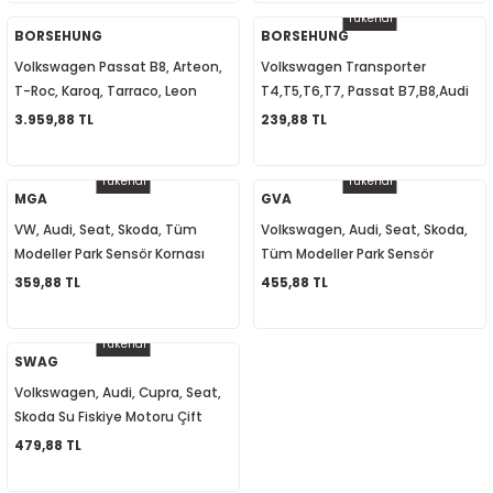
Tükendi
1
-2012
BORSEHUNG
BORSEHUNG
Volkswagen Passat B8, Arteon,
Volkswagen Transporter
010
-2016
4
-2000
2015
T-Roc, Karoq, Tarraco, Leon
T4,T5,T6,T7, Passat B7,B8,Audi
Hava Akış Metre (Debimetre)
A2,A3,A4,A5,A6 Yağ Basınç
3.959,88 TL
239,88 TL
4
-2020
06
-2003
2018
04L906461B
Müşürü 038919081K
Tükendi
Tükendi
18
0-2024
12
-2009
-2022
MGA
GVA
VW, Audi, Seat, Skoda, Tüm
Volkswagen, Audi, Seat, Skoda,
8-2011
20
-2013
4 1997-2003
Modeller Park Sensör Kornası
Tüm Modeller Park Sensör
942052 8E0919279
Hoparlörü 8E0919279
359,88 TL
455,88 TL
7-2000
2017
T5 2004-2009
Tükendi
001-2005
2006
2021
6 2010-2015
SWAG
Volkswagen, Audi, Cupra, Seat,
06-2010
2009
7
7 2015-2018
Skoda Su Fiskiye Motoru Çift
Cıkışlı 1J6955651 1T0955651A
479,88 TL
0-2014
017
06-2009
T8 2018-2023
1K6955651