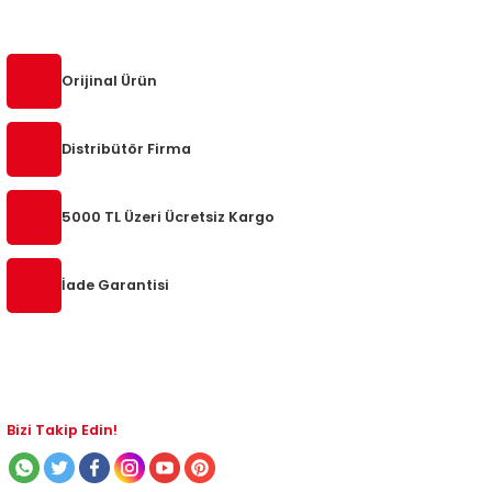
5-2018
0-2015
97-2005
019-2022
Orijinal Ürün
08-2012
2008
Distribütör Firma
2-2017
2014
5000 TL Üzeri Ücretsiz Kargo
9
2017
İade Garantisi
002
05
009
Bizi Takip Edin!
15