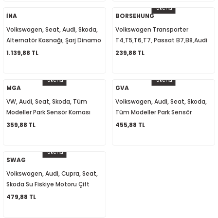
06F905115F
Tükendi
1
-2012
İNA
BORSEHUNG
Volkswagen, Seat, Audi, Skoda,
Volkswagen Transporter
010
-2016
4
-2000
2015
Alternatör Kasnağı, Şarj Dinamo
T4,T5,T6,T7, Passat B7,B8,Audi
Kasnağı 022903119C
A2,A3,A4,A5,A6 Yağ Basınç
1.139,88 TL
239,88 TL
4
-2020
06
-2003
2018
Müşürü 038919081K
Tükendi
Tükendi
18
0-2024
12
-2009
-2022
MGA
GVA
VW, Audi, Seat, Skoda, Tüm
Volkswagen, Audi, Seat, Skoda,
8-2011
20
-2013
4 1997-2003
Modeller Park Sensör Kornası
Tüm Modeller Park Sensör
942052 8E0919279
Hoparlörü 8E0919279
359,88 TL
455,88 TL
7-2000
2017
T5 2004-2009
Tükendi
001-2005
2006
2021
6 2010-2015
SWAG
Volkswagen, Audi, Cupra, Seat,
06-2010
2009
7
7 2015-2018
Skoda Su Fiskiye Motoru Çift
Cıkışlı 1J6955651 1T0955651A
479,88 TL
0-2014
017
06-2009
T8 2018-2023
1K6955651