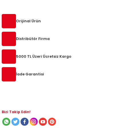
5-2018
0-2015
97-2005
019-2022
Orijinal Ürün
08-2012
2008
Distribütör Firma
2-2017
2014
5000 TL Üzeri Ücretsiz Kargo
9
2017
İade Garantisi
002
05
009
Bizi Takip Edin!
15