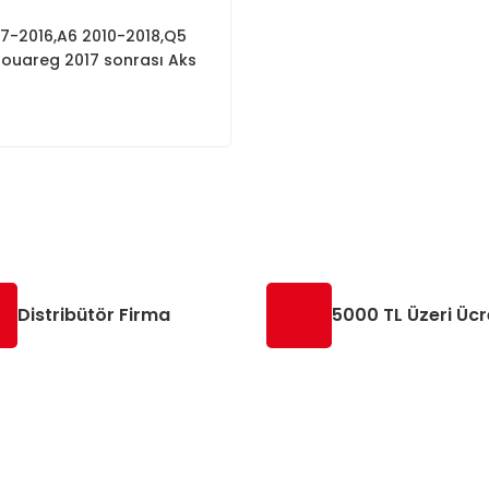
7-2016,A6 2010-2018,Q5
ouareg 2017 sonrası Aks
8K0498099F
Distribütör Firma
5000 TL Üzeri Ücr