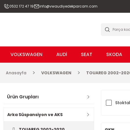
0532 172 47 19
info@vwaudiyedekparcam.com
VOLKSWAGEN
AUDİ
SEAT
SKODA
Anasayfa
VOLKSWAGEN
TOUAREG 2002-202
Ürün Grupları
Stoktak
Arka Süspansiyon ve AKS
TOUAREG 2002-2020
GKN