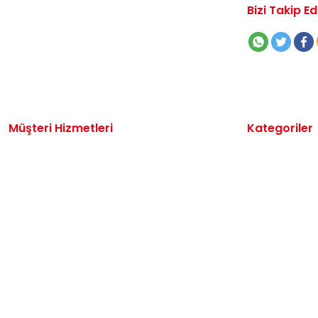
Bizi Takip Ed
Müşteri Hizmetleri
Kategoriler
İletişim
Volkswagen 
Sipariş Takibi
Audi Yedek P
Destek Talebi
Seat Yedek P
Kargo ve Teslimat
Skoda Yedek 
Alışveriş Sepetim
VW Ticari Ye
Hakkımızda
Motor Yağ & 
Oto Bakım