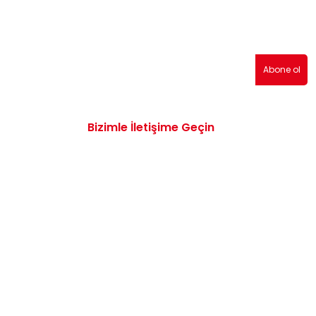
erden haberdar olmak için abone olabilirsiniz!
Abone ol
Bizimle İletişime Geçin
0532 172 47 19
info@vwaudiyedekparcam.com
Mimar Sinan, Çorum TR, Sanayi Sitesi 15.
Sk. no:13, 19100