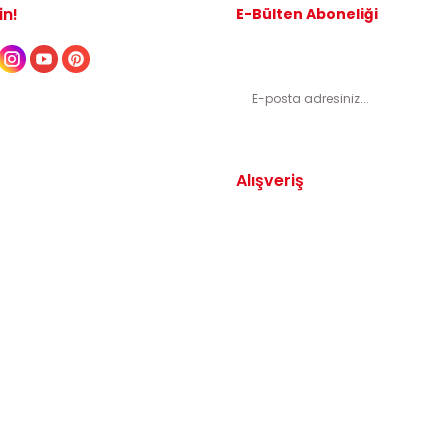
in!
E-Bülten Aboneliği
Kampanyalardan ve indirimli ürünl
Alışveriş
Yedek Parça
Mesafeli Satış Sözleşmesi
arça
Gizlilik ve Güvenlik
arça
İptal ve İade Şartları
Parça
Sıkça Sorulan Sorular
dek Parça
Katkı