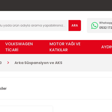
Whatsapp 
ARA
0532 172
VOLKSWAGEN
MOTOR YAĞI VE
AYDI
TİCARİ
KATKILAR
0
Arka Süspansiyon ve AKS
iler