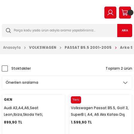
Geri Dön
Geri Dön
Geri Dön
Geri Dön
Geri Dön
Geri Dön
Geri Dön
Geri Dön
EN
N TİCARİ
I VE KATKILAR
MA
İLTRE BAKIM SETLERİ
ARA
2023
2016
Anasayfa
VOLKSWAGEN
PASSAT B5.5 2001-2005
Arka S
03
006
2022
003
14
003
Stoktakiler
Toplam 2 ürün
2009
2-2009
7
010
2013
2
a Forman
015
GKN
ODM
Yeni
Audi A3,A4,A6,Seat
Volkswagen Passat B5.5, Golf 3,
017
09
018
Leon,Ibiza,Skoda Yeti,
SuperB I, A4, A6 Aks Kafası Dış
Volkswagen Passat
4D0498099
899,90 TL
1.599,90 TL
2019
7
023
B5,B6,B7,Bora, Dış Aks Körüğü