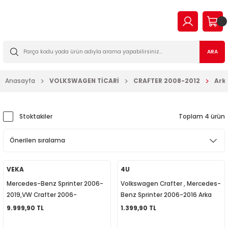
Geri Dön
Geri Dön
Geri Dön
Geri Dön
Geri Dön
Geri Dön
Geri Dön
Geri Dön
EN
N TİCARİ
I VE KATKILAR
MA
İLTRE BAKIM SETLERİ
ARA
2023
2016
Anasayfa
VOLKSWAGEN TİCARİ
CRAFTER 2008-2012
Ark
03
006
2022
003
14
003
Stoktakiler
Toplam 4 ürün
2009
2-2009
7
010
2013
2
a Forman
015
VEKA
4U
Mercedes-Benz Sprinter 2006-
Volkswagen Crafter , Mercedes-
017
09
018
2019,VW Crafter 2006-
Benz Sprinter 2006-2016 Arka
2016,Poryalı Aks Mili Sağ Arka
Amortisör 2E0512031
9.999,90 TL
1.399,90 TL
2019
7
023
2E0501172F