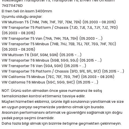
Volkswagen Transporter T5, Transporter T6, El Fren Teli Ön Kısım
5-2018
0-2015
97-2005
7H3711476D
El fren teli ön kısım 3400mm
Uyumlu olduğu araçlar:
019-2022
VW Multivan T5 (7HM, 7HN, 7HF, 7EF, 7EM, 7EN) (05.2003 - 08.2015)
VW Transporter T5 Platform / Chassis (7JD, 7JE, 7JL, 7JY, 7JZ, 7FD)
08-2012
2008
(05.2003 - 08.2015)
VW Transporter T5 Van (7HA, 7HH, 7EA, 7EH) (05.2003 - ...)
VW Transporter T5 Minibus (7HB, 7HJ, 7EB, 7EJ, 7EF, 7EG, 7HF, 7EC)
2-2017
2014
(05.2003 - 08.2015)
VW Multivan T6 (SGF, SGM, SGN) (05.2015 - ...)
VW Transporter T6 Minibus (SGB, SGG, SGJ) (05.2015 - ...)
9
2017
VW Transporter T6 Van (SGA, SGH) (05.2015 - ...)
VW Transporter T6 Platform / Chassis (SFD, SFE, SFL, SFZ) (05.2015 - ...)
002
VW California T5 Minibus (7EC, 7EF, 7EG, 7HF) (05.2003 - 08.2015)
VW California T6 Minibus (SGC, SGG, SHC) (05.2015 - ...)
05
NOT: Ürünü satın almadan önce şase numaranız ile satış
temsilcinizden kontrol ettirmeniz tavsiye edilir.
Müşteri hizmetleri ekibimiz, ürünle ilgili sorularınızı yanıtlamak ve size
009
en uygun parçayı seçmenizde yardımcı olmak için burada.
Aracınızın performansını artırmak ve güvenliğini sağlamak için doğru
15
yedek parça seçimi önemlidir.
Daha fazla bilgi almak için bizimle iletişime geçmekten çekinmeyin.