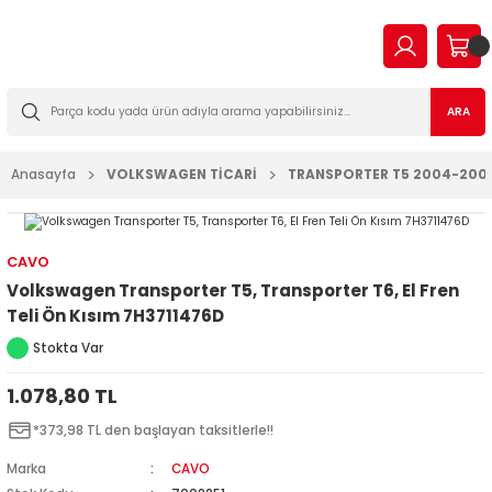
Geri Dön
Geri Dön
Geri Dön
Geri Dön
Geri Dön
Geri Dön
Geri Dön
Geri Dön
EN
N TİCARİ
I VE KATKILAR
MA
İLTRE BAKIM SETLERİ
ARA
2023
2016
Anasayfa
VOLKSWAGEN TİCARİ
TRANSPORTER T5 2004-200
03
006
2022
003
14
003
CAVO
Volkswagen Transporter T5, Transporter T6, El Fren
2009
2-2009
7
010
Teli Ön Kısım 7H3711476D
Stokta Var
2013
2
a Forman
015
1.078,80 TL
017
09
018
*373,98 TL den başlayan taksitlerle!!
2019
7
023
Marka
CAVO