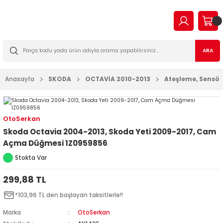
Geri Dön
Geri Dön
Geri Dön
Geri Dön
Geri Dön
Geri Dön
Geri Dön
Geri Dön
EN
N TİCARİ
I VE KATKILAR
MA
İLTRE BAKIM SETLERİ
ARA
2023
2016
Anasayfa
SKODA
OCTAVİA 2010-2013
Ateşleme, Sensör, 
03
006
2022
003
14
003
OtoSerkan
Skoda Octavia 2004-2013, Skoda Yeti 2009-2017, Cam
2009
2-2009
7
010
Açma Düğmesi 1Z0959856
Stokta Var
2013
2
a Forman
015
299,88 TL
017
09
018
*103,96 TL den başlayan taksitlerle!!
2019
7
023
Marka
OtoSerkan