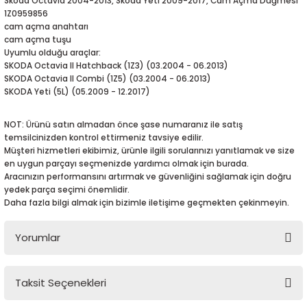
Skoda Octavia 2004-2013, Skoda Yeti 2009-2017, Cam Açma Düğmesi
5-2018
0-2015
97-2005
1Z0959856
cam açma anahtarı
cam açma tuşu
019-2022
Uyumlu olduğu araçlar:
SKODA Octavia II Hatchback (1Z3) (03.2004 - 06.2013)
08-2012
2008
SKODA Octavia II Combi (1Z5) (03.2004 - 06.2013)
SKODA Yeti (5L) (05.2009 - 12.2017)
2-2017
2014
NOT: Ürünü satın almadan önce şase numaranız ile satış
temsilcinizden kontrol ettirmeniz tavsiye edilir.
9
2017
Müşteri hizmetleri ekibimiz, ürünle ilgili sorularınızı yanıtlamak ve size
en uygun parçayı seçmenizde yardımcı olmak için burada.
Aracınızın performansını artırmak ve güvenliğini sağlamak için doğru
002
yedek parça seçimi önemlidir.
Daha fazla bilgi almak için bizimle iletişime geçmekten çekinmeyin.
05
Yorumlar
009
15
Taksit Seçenekleri
Bu ürüne ilk yorumu siz yapın!