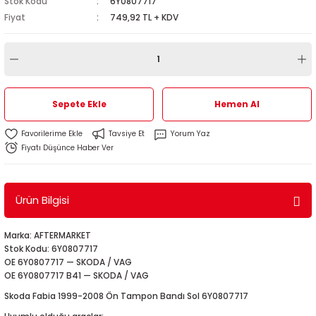
Stok Kodu
6Y0807717
1
-2012
Fiyat
749,92 TL + KDV
010
-2016
4
-2000
2015
4
-2020
06
-2003
2018
Sepete Ekle
Hemen Al
18
0-2024
12
-2009
-2022
Tavsiye Et
Yorum Yaz
Fiyatı Düşünce Haber Ver
8-2011
20
-2013
4 1997-2003
7-2000
2017
T5 2004-2009
Ürün Bilgisi
001-2005
2006
2021
6 2010-2015
Marka: AFTERMARKET
Stok Kodu: 6Y0807717
06-2010
2009
7
7 2015-2018
OE 6Y0807717 — SKODA / VAG
OE 6Y0807717 B41 — SKODA / VAG
0-2014
017
06-2009
T8 2018-2023
Skoda Fabia 1999-2008 Ön Tampon Bandı Sol 6Y0807717