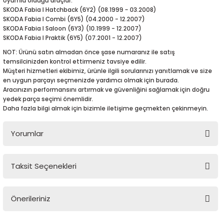
Uyumlu olduğu araçlar:
5-2018
0-2015
97-2005
SKODA Fabia I Hatchback (6Y2) (08.1999 - 03.2008)
SKODA Fabia I Combi (6Y5) (04.2000 - 12.2007)
SKODA Fabia I Saloon (6Y3) (10.1999 - 12.2007)
019-2022
SKODA Fabia I Praktik (6Y5) (07.2001 - 12.2007)
NOT: Ürünü satın almadan önce şase numaranız ile satış
08-2012
2008
temsilcinizden kontrol ettirmeniz tavsiye edilir.
Müşteri hizmetleri ekibimiz, ürünle ilgili sorularınızı yanıtlamak ve size
2-2017
2014
en uygun parçayı seçmenizde yardımcı olmak için burada.
Aracınızın performansını artırmak ve güvenliğini sağlamak için doğru
yedek parça seçimi önemlidir.
9
2017
Daha fazla bilgi almak için bizimle iletişime geçmekten çekinmeyin.
002
Yorumlar
05
Taksit Seçenekleri
Bu ürüne ilk yorumu siz yapın!
009
Önerileriniz
15
Yorum Yaz