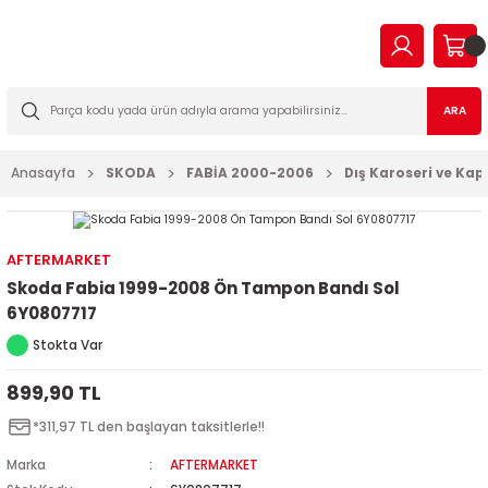
Geri Dön
Geri Dön
Geri Dön
Geri Dön
Geri Dön
Geri Dön
Geri Dön
Geri Dön
EN
N TİCARİ
I VE KATKILAR
MA
İLTRE BAKIM SETLERİ
ARA
2023
2016
Anasayfa
SKODA
FABİA 2000-2006
Dış Karoseri ve Kap
03
006
2022
003
14
003
AFTERMARKET
Skoda Fabia 1999-2008 Ön Tampon Bandı Sol
2009
2-2009
7
010
6Y0807717
Stokta Var
2013
2
a Forman
015
899,90 TL
017
09
018
*311,97 TL den başlayan taksitlerle!!
2019
7
023
Marka
AFTERMARKET