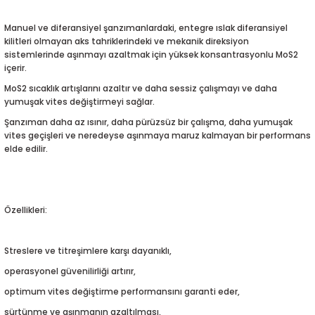
5-2018
0-2015
97-2005
Manuel ve diferansiyel şanzımanlardaki, entegre ıslak diferansiyel
kilitleri olmayan aks tahriklerindeki ve mekanik direksiyon
019-2022
sistemlerinde aşınmayı azaltmak için yüksek konsantrasyonlu MoS2
içerir.
08-2012
2008
MoS2 sıcaklık artışlarını azaltır ve daha sessiz çalışmayı ve daha
yumuşak vites değiştirmeyi sağlar.
2-2017
2014
Şanzıman daha az ısınır, daha pürüzsüz bir çalışma, daha yumuşak
vites geçişleri ve neredeyse aşınmaya maruz kalmayan bir performans
9
2017
elde edilir.
002
Özellikleri:
05
Streslere ve titreşimlere karşı dayanıklı,
009
operasyonel güvenilirliği artırır,
15
optimum vites değiştirme performansını garanti eder,
sürtünme ve aşınmanın azaltılması,