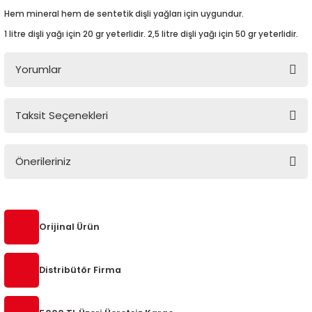
Hem mineral hem de sentetik dişli yağları için uygundur.
1 litre dişli yağı için 20 gr yeterlidir. 2,5 litre dişli yağı için 50 gr yeterlidir.
2-2020
Yorumlar
-
Taksit Seçenekleri
Bu ürüne ilk yorumu siz yapın!
Önerileriniz
Yorum Yaz
Bu ürünün fiyat bilgisi, resim, ürün açıklamalarında ve diğer
konularda yetersiz gördüğünüz noktaları öneri formunu
kullanarak tarafımıza iletebilirsiniz.
Orijinal Ürün
Görüş ve önerileriniz için teşekkür ederiz.
Distribütör Firma
Ürün resmi kalitesiz, bozuk veya görüntülenemiyor.
Ürün açıklamasında eksik bilgiler bulunuyor.