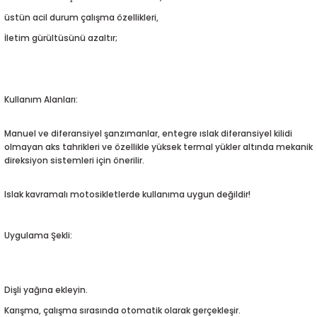
8
üstün acil durum çalışma özellikleri,
İletim gürültüsünü azaltır;
24
 1995-2002
Kullanım Alanları:
08-2014
Manuel ve diferansiyel şanzımanlar, entegre ıslak diferansiyel kilidi
4-2018
olmayan aks tahrikleri ve özellikle yüksek termal yükler altında mekanik
direksiyon sistemleri için önerilir.
Islak kavramalı motosikletlerde kullanıma uygun değildir!
Uygulama Şekli:
2017
Dişli yağına ekleyin.
Karışma, çalışma sırasında otomatik olarak gerçekleşir.