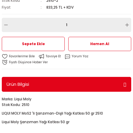
Stok Kodu
2510-2
1
-2012
Fiyat
833,25 TL + KDV
010
-2016
4
-2000
2015
4
-2020
06
-2003
2018
Sepete Ekle
Hemen Al
18
0-2024
12
-2009
-2022
Tavsiye Et
Yorum Yaz
Fiyatı Düşünce Haber Ver
8-2011
20
-2013
4 1997-2003
7-2000
2017
T5 2004-2009
Ürün Bilgisi
001-2005
2006
2021
6 2010-2015
Marka: Liqui Moly
Stok Kodu: 2510
06-2010
2009
7
7 2015-2018
LIQUI MOLY MoS2 'li Şanzıman-Dişli Yağı Katkısı 50 gr 2510
Liqui Moly Şanzıman Yağı Katkısı 50 gr
0-2014
017
06-2009
T8 2018-2023