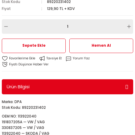
Stok Kodu
89220231402
1
-2012
Fiyat
129,90 TL + KDV
010
-2016
4
-2000
2015
4
-2020
06
-2003
2018
Sepete Ekle
Hemen Al
18
0-2024
12
-2009
-2022
Tavsiye Et
Yorum Yaz
Fiyatı Düşünce Haber Ver
8-2011
20
-2013
4 1997-2003
7-2000
2017
T5 2004-2009
Ürün Bilgisi
001-2005
2006
2021
6 2010-2015
Marka: DPA
Stok Kodu: 89220231402
06-2010
2009
7
7 2015-2018
OEM NO: 113922040
191837205A — VW / VAG
0-2014
017
06-2009
T8 2018-2023
330837205 — VW / VAG
113922040 — SKODA / VAG