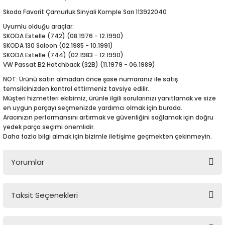
5-2018
0-2015
97-2005
Skoda Favorit Çamurluk Sinyali Komple Sarı 113922040
Uyumlu olduğu araçlar:
019-2022
SKODA Estelle (742) (08.1976 - 12.1990)
SKODA 130 Saloon (02.1985 - 10.1991)
SKODA Estelle (744) (02.1983 - 12.1990)
08-2012
2008
VW Passat B2 Hatchback (32B) (11.1979 - 06.1989)
NOT: Ürünü satın almadan önce şase numaranız ile satış
2-2017
2014
temsilcinizden kontrol ettirmeniz tavsiye edilir.
Müşteri hizmetleri ekibimiz, ürünle ilgili sorularınızı yanıtlamak ve size
9
2017
en uygun parçayı seçmenizde yardımcı olmak için burada.
Aracınızın performansını artırmak ve güvenliğini sağlamak için doğru
yedek parça seçimi önemlidir.
002
Daha fazla bilgi almak için bizimle iletişime geçmekten çekinmeyin.
05
Yorumlar
009
Taksit Seçenekleri
Bu ürüne ilk yorumu siz yapın!
15