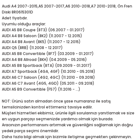
5-2018
0-2015
97-2005
Audi A4 2007-2015,A5 2007-2017,A6 2010-2018,A7 2010-2018, Ön Fren
Diski 8R0615301D
Adet fiyatıdır.
019-2022
Uyumlu olduğu araçlar:
AUDI A5 B8 Coupe (8T3) (06.2007 - 01.2017)
08-2012
2008
AUDI A4 B8 Saloon (8K2) (11.2007 - 12.2015)
AUDI A4 B8 Avant (8K5) (11.2007 - 12.2015)
AUDI Q5 (8RB) (11.2008 - 12.2017)
2-2017
2014
AUDI A5 B8 Convertible (8F7) (03.2009 - 01.2017)
AUDI A4 B8 Allroad (8KH) (04.2009 - 05.2016)
AUDI A5 B8 Sportback (8TA) (09.2009 - 01.2017)
9
2017
AUDI A7 Sportback (4GA, 4GF) (10.2010 - 05.2018)
AUDI A6 C7 Saloon (4G2, 4GC) (11.2010 - 09.2018)
002
AUDI A6 C7 Avant (4G5, 4GD) (05.2011 - 09.2018)
AUDI A5 B9 Convertible (F57) (11.2016 - ...)
05
NOT: Ürünü satın almadan önce şase numaranız ile satış
temsilcinizden kontrol ettirmeniz tavsiye edilir.
009
Müşteri hizmetleri ekibimiz, ürünle ilgili sorularınızı yanıtlamak ve size
en uygun parçayı seçmenizde yardımcı olmak için burada.
Aracınızın performansını artırmak ve güvenliğini sağlamak için doğru
15
yedek parça seçimi önemlidir.
Daha fazla bilgi almak için bizimle iletişime geçmekten çekinmeyin.