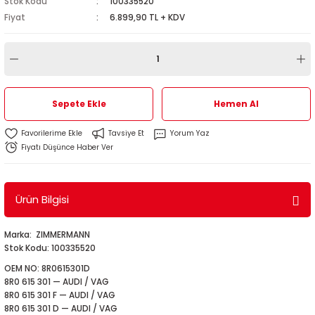
Stok Kodu
100335520
1
-2012
Fiyat
6.899,90 TL + KDV
010
-2016
4
-2000
2015
4
-2020
06
-2003
2018
Sepete Ekle
Hemen Al
18
0-2024
12
-2009
-2022
Tavsiye Et
Yorum Yaz
Fiyatı Düşünce Haber Ver
8-2011
20
-2013
4 1997-2003
7-2000
2017
T5 2004-2009
Ürün Bilgisi
001-2005
2006
2021
6 2010-2015
Marka: ZIMMERMANN
Stok Kodu: 100335520
06-2010
2009
7
7 2015-2018
OEM NO: 8R0615301D
8R0 615 301 — AUDI / VAG
0-2014
017
06-2009
T8 2018-2023
8R0 615 301 F — AUDI / VAG
8R0 615 301 D — AUDI / VAG