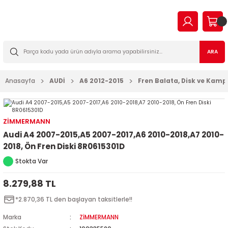
Geri Dön
Geri Dön
Geri Dön
Geri Dön
Geri Dön
Geri Dön
Geri Dön
Geri Dön
EN
N TİCARİ
I VE KATKILAR
MA
İLTRE BAKIM SETLERİ
ARA
2023
2016
Anasayfa
AUDİ
A6 2012-2015
Fren Balata, Disk ve Kam
03
006
2022
003
14
003
ZİMMERMANN
Audi A4 2007-2015,A5 2007-2017,A6 2010-2018,A7 2010-
2009
2-2009
7
010
2018, Ön Fren Diski 8R0615301D
Stokta Var
2013
2
a Forman
015
8.279,88 TL
017
09
018
*2.870,36 TL den başlayan taksitlerle!!
2019
7
023
Marka
ZİMMERMANN